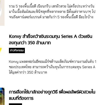
เรื่องราวของคนกลุ่มนี้จะเป็นแรงบันดาลใจให้กับคนในภูมิภาค
รวม 5 รองพื้นเนื้อดี เนียนกริบ เสกผิวสวย ไม่ดร็อประหว่างวัน
เอเชียแปซิฟิกให้ลุกขึ้นมารักและภาคภูมิใจในความเป็นตัวเองมาก
มาในเนื้อสัมผัสและฟินิชลุคที่หลากหลาย มีตั้งแต่ราคาเบาๆ ไป
ขึ้น” หลังจากการกล่าวเปิดงานของผู้บริหาร ก็มาถึงช่วงเปิดตัว
จนถึงเคาน์เตอร์แบรนด์ มาดูกันว่า 5 รองพื้นเนื้อดี มีอะไรบ้าง
และสัมภาษณ์ แอมบาสเดอร์ Ultherapy® ทีละคน ซึ่งแต่ละคน
CUTE PRESS Evory Snow Ultralight Foundation SPF30
ปรากฏตัวพร้อมภาพลักษณ์ที่ทำให้เราอยากจองทรีตเมนต์อัลเท
PA++ เริ่มจากราคาเบาๆ จับต้องง่ายก่อน กับ CUTE PRESS
อร่าไปสัก […]
Evory Snow Ultralight Foundation SPF30 PA+++ รองพื้น
Konvy สำเร็จคว้าเงินระดมทุน Series A ด้วยเงิน
เนื้อโกลว์ที่เหมาะกับอากาศเมืองไทย เนื้อสัมผัสนุ่ม เกลี่ยง่าย
ลงทุนกว่า 350 ล้านบาท
แนบสนิทไปกับผิว ให้ความรู้สึกเบาสบายผิว พร้อมด้วย Invisible
Snowflex ที่กระจายแสงให้ผิวอย่างเป็นธรรมชาติ ให้ผิวดูสวยโก
ข่าวกิจกรรม
ลว์สุขภาพดี ให้การปกปิดระดับกลาง และสามารถทาทับเพื่อ
เพิ่มระดับการปกปิดได้โดยไม่เป็นคราบ คุมมัน กันน้ำ กันเหงื่อ
Konvy แพลตฟอร์มอีคอมเมิร์ซด้านผลิตภัณฑ์ความงามอันดับ 1
และปกป้องผิวจากรังสี UVA และ UVB ด้วย SPF 30 PA+++ มา
ของประเทศไทย สามารถคว้าเงินทุนในการระดมทุน Series A
พร้อมสูตรปราศจาก […]
ได้มูลค่ากว่า 350 ล้านบาท
การเลือกใช้มาส์กอย่างถูกวิธี เพื่อผลลัพธ์ผิวสวยใน
แบบที่ต้องการ