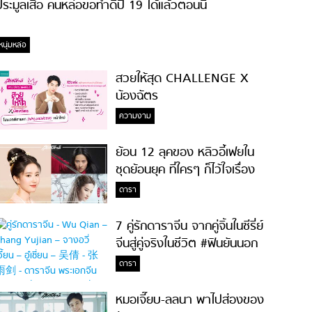
ระมูลเสื้อ คนหล่อขอทำดีปี 19 ได้แล้วตอนนี้
หนุ่มหล่อ
สวยให้สุด CHALLENGE X
น้องฉัตร
ความงาม
ย้อน 12 ลุคของ หลิวอี้เฟยใน
ชุดย้อนยุค ที่ใครๆ ก็ไว้ใจเรื่อง
ความสวย!
ดารา
7 คู่รักดาราจีน จากคู่จิ้นในซีรี่ย์
จีนสู่คู่จริงในชีวิต #ฟินยันนอก
จอ
ดารา
หมอเจี๊ยบ-ลลนา พาไปส่องของ