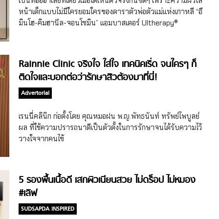
เป็นที่ฮือฮาเลยทีเดียวเมื่อได้เห็นตัวจริงกันชัดๆ เพราะความผิวใส
หน้าเด็กแบบไม่มีใครยอมใครของดาราตัวพ่อตัวแม่แห่งเกาหลี “อี
มินโฮ-คิมฮานึล-จอนโซมิน” แอมบาสเดอร์ Ultherapy®
นวัตกรรมความงามที่ปังมากในขณะนี้ งานนี้จัดขึ้นที่ The
Floating Islands ริมแม่น้ำฮัน ใจกลางกรุงโซล เกาหลีใต้ ซึ่งเป็น
ครั้งแรกที่ Ultherapy® (อัลเทอราปี) เปิดตัวแอมบาสเดอร์ใน
Rainnie Clinic จริงใจ ใส่ใจ เทคนิคเริ่ด จนใครๆ ก็
เอเชียแปซิฟิก ซึ่งแน่นอนว่าในปัจจุบันเกาหลีใต้นับเป็น Beauty
ติดใจและบอกต่อว่ารักษาสิวต้องมาที่นี่!
Hub ที่จัดจ้านสุดในย่านนี้ บวกกับกระแส K-Pop ที่มาแรงแบบ
ฉุดไม่อยู่ เราจึงไม่แปลกใจเมื่อเห็นชื่อของแอมบาสเดอร์ทั้ง 3 คน
Advertorial
ที่เป็นตัวแทนภาพลักษณ์ของแบรนด์ในด้านต่างๆ ล้วนแต่เป็นดัง
ในวงการบันเทิงเกาหลีอย่าง อีมินโฮ คิมฮานึล และจอนโซมิน
เรนนี่คลินิก ก่อตั้งโดย คุณหมอฝน พ.ญ.พัทธนันท์ ทรัพย์ไพบูลย์
เผยเคล็ดลับผิวใสแบบฉบับดาราเกาหลี แอมบาสเดอร์
ผล ที่ใช้ความปรารถนาดีเป็นตัวตั้งในการรักษาจนได้รับความไว้
Ultherapy® โดย ลอเรนซ์ เซียว ประธานประจำภูมิภาคเอเชีย
วางใจจากคนไข้
แปซิฟิกของ Merz Aesthetics® ผู้ผลิตและจัดจำหน่าย
Ultherapy® ได้กล่าวถึงการร่วมงานกับดารานักแสดงชื่อดังจาก
ประเทศเกาหลีใต้อย่าง อีมินโฮ คิมฮานึล และจอนโซมิน ไว้ว่า
5 รองพื้นเนื้อดี เสกผิวเนียนสวย ไม่ดร็อป ไม่หมอง
“ไม่มีใครเข้าใจถึงความกดดันจากการเปลี่ยนแปลงรูปลักษณ์ให้
#เลิฟ
ตรงกับมาตรฐานความงามได้ดีกว่าดาราอีกแล้ว ไม่ง่ายเลยที่
พวกเขาจะมั่นใจในภาพลักษณ์ และสามารถโอบรับตัวตนของ
SUDSAPDA INSPIRED
ตนเองได้ท่ามกลางสปอร์ตไลท์ที่สาดส่องตลอดเวลา เราหวังว่า