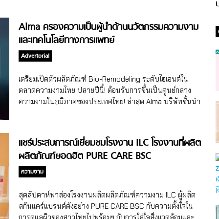
ป
Alma ครองความเป็นผู้นำด้านนวัตกรรมความงาม
และเทคโนโลยีทางการแพทย์
Advertorial
เตรียมเปิดตัวผลิตภัณฑ์ Bio-Remodeling ระดับไฮเอนด์ใน
ตลาดความงามไทย ปลายปีนี้! ต้อนรับการขึ้นเป็นศูนย์กลาง
ความงามในภูมิภาคของประเทศไทย! ล่าสุด Alma บริษัทชั้นนำ
ด้านความงามจากอิสราเอลเตรียมเจาะตลาดไทย นำเข้า Bio-
remodeling ระดับไฮเอนด์ในไตรมาสที่ 4 ปี 2567 ตอบสนองเท
รนด์และความต้องการของสายความงามในไทย ทำความรู้จัก
แชร์ประสบการณ์เยี่ยมชมโรงงาน ILC โรงงานที่ผลิต
Alma Alma เป็นบริษัทชั้นนำในอุตสาหกรรมเทคโนโลยีทางการ
ผลิตภัณฑ์ยอดฮิต PURE CARE BSC
แพทย์จากอิสราเอลที่คร่ำหวอดในวงการความงามและ
ศัลยกรรมมากกว่า 25 ปี โดยทางบริษัทมีจุดเด่นคือ มุ่งเน้นใน
ความงาม
การเสริมสร้างคุณภาพชีวิตที่ดีให้กับผู้คน มีการวิจัยและพัฒนา
เทคโนโลยีอย่างต่อเนื่องเพื่อความปลอดภัย รวดเร็ว มี
สุดสัปดาห์พาส่องโรงงานผลิตผลิตภัณฑ์ความงาม ILC ผู้ผลิต
ประสิทธิภาพตอบสนองความต้องการในยุคปัจจุบัน มีสถาบันฝึก
สกินแคร์แบรนด์ดังอย่าง PURE CARE BSC กับความตั้งใจใน
อบรมเพื่อแบ่งปันถ่ายทอดความรู้ให้กับผู้ประกอบวิชาชีพ
การดูแลผิวของสาวไทยไปพร้อมๆ กับการใส่ใจสิ่งแวดล้อมและ