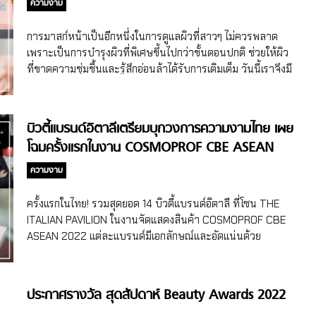
ความงาม
การมาสก์หน้าเป็นอีกหนึ่งในการดูแลผิวที่สาวๆ ไม่ควรพลาด
เพราะเป็นการบำรุงผิวที่พิเศษขึ้นไปกว่าขั้นตอนปกติ ช่วยให้ผิว
ที่ขาดความชุ่มชื้นและรู้สึกอ่อนล้าได้รับการเติมเต็ม วันนี้เราจึงมี
การเลือกใช้มาสก์อย่างถูกวิธี และ เคล็ดลับการมาสก์หน้าแบบ
ต่างๆ จากแพทย์ผู้เชี่ยวชาญด้านผิวหนังมาฝาก งานนี้ ‘ธัญ’
(THANN) ร่วมกับแพทย์ผู้เชี่ยวชาญด้านผิวหนังและความ
บิวตี้แบรนด์อิตาลีเตรียมบุกวงการความงามไทย เผย
งาม แพทย์หญิงภัทรพร ภัทรากร แนะ “วิธีเลือกใช้มาสก์ อย่างถูก
โฉมครั้งแรกในงาน COSMOPROF CBE ASEAN
วิธี เพื่อผลลัพธ์ผิวสวยในแบบที่ต้องการ” กับผลิตภัณฑ์ ‘ดีท็อกซิ
2022
ฟายอิ้ง เคลย์ มาสก์’ (Detoxifying clay mask), ‘รีไวทอลไลซิ่ง
ความงาม
เฟซ มาสก์’ (Revitalizing face mask) และ ‘อีสเทิร์น ออร์เชิร์ด
อินเทนซีฟ ไฮเดรติ้ง แฟเชียล มาสก์’ (Eastern Orchard
ครั้งแรกในไทย! รวมสุดยอด 14 บิวตี้แบรนด์อิตาลี ที่โซน THE
intensive hydrating facial mask) ร่วมกับเซเลบริตี้สาวสวย
ITALIAN PAVILION ในงานจัดแสดงสินค้า COSMOPROF CBE
ที่มาเผยเคล็ดลับการดูแลผิวให้สวย กระจ่างใส เปล่งประกาย
ASEAN 2022 แต่ละแบรนด์มีเอกลักษณ์และอัดแน่นด้วย
อย่างเป็นธรรมชาติ อาทิ ญาดา รุ่งวัฒนภักดิ์, ณัฐสิมา ศิริ
คุณภาพ เอาใจเหล่าอิตาเลียนเลิฟเวอร์ สถานเอกอัครราชทูต
สุนทร และ วีรานันท์ สดากรวงศ์วัชร์ การเลือกใช้มาสก์อย่างถูก
อิตาลีประจำประเทศไทย และ สำนักงานพาณิชย์อิตาเลียน (ITA
วิธี ผิวมันควรเลือกมาสก์ที่มีส่วนผสมของโคลนธรรมชาติ เพื่อดูด
Italian Trade Agency) ร่วมกับ COSMETICA ITALIA เนรมิต
ประกาศรางวัล สุดสัปดาห์ Beauty Awards 2022
ซับความมันส่วนเกิน สิ่งสกปรกตกค้าง และช่วยกระชับรูขุมขน
“THE ITALIAN PAVILION” (ดิ อิตาเลียน พาวิลเลียน) ในงานจัด
ได้เป็นอย่างดี นอกจากนี้ควรมีส่วนผสมของสารสกัดธรรมชาติ