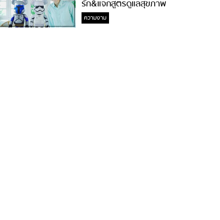
รัก&แจกสูตรดูแลสุขภาพ
#ล้างจมูกไม่ยากจะสอนให้
ความงาม