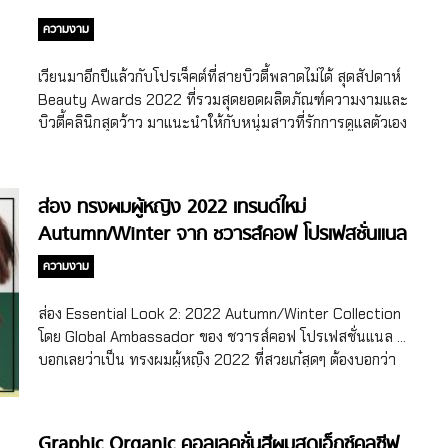
แสดงสินค้า “COSMOPROF CBE ASEAN 2022 (คอสโมโปรฟ
อาทิ สารสกัดจากแตงกวา, กุหลาบ, น้ำมันรำข้าว เพื่อเพิ่มคุณค่า
ซีบีอี เอเชียน 2022)” เปิดพื้นที่แห่งความงามตามแบบฉบับชาว
ความงาม
การบำรุงผิวให้เนียนนุ่มชุ่มชื้น ผิวแห้งควรเลือกใช้มาสก์ที่มีส่วน
อิตาเลียนขนานแท้ พบกับสุดยอดแบรนด์ความงาม ผลิตภัณฑ์
ผสมของสารสกัดธรรมชาติที่ช่วยเติมเต็มความชุ่มชื้นให้ผิวได้
รวมไปถึงบริการต่างๆ ที่ส่งตรงจากประเทศอิตาลี ถึง 14 แบรนด์
เวียนมาอีกปีแล้วกับโปรเจ็คต์ที่สายบิวตี้พลาดไม่ได้ สุดสัปดาห์
อย่างยาวนาน […]
ดัง พร้อมอวดโฉมที่ประเทศไทยในงานนี้เป็นครั้งแรก! โดย อิตาลี
Beauty Awards 2022 ที่รวมสุดยอดผลิตภัณฑ์ความงามและ
เป็นประเทศแห่งวัฒนธรรมที่เต็มไปด้วยเรื่องราวทาง
บิวตี้คลินิกสุดว้าว มาแนะนำให้กับหนุ่มสาวที่รักการดูแลตัวเอง
ประวัติศาสตร์ แฟชั่น ศิลปะ […]
อย่างครอบคลุมในทุกประเภทตั้งแต่ Makeup, Skincare, Hair
Care & Body Care, Beauty Healthcare, Beauty
Accessories และเทรนด์ที่กำลังมาแรงในปัจจุบันนี้อย่าง
ส่อง ทรงผมผู้หญิง 2022 เทรนด์ใหม่
Beauty Clinic ในปีนี้นอกจากการโหวตผ่านเว็บไซต์
Autumn/Winter จาก ชวารส์คอฟ โปรเฟสชั่นแนล
WWW.SUDSAPDA.COM แล้ว เรายังมีคณะกรรมการตัวแทนคน
รุ่นใหม่ในสาขาต่างๆ มาร่วมโหวตเช่นเคย โดยคณะกรรมการใน
ความงาม
ปีนี้ได้แก่ คุณฮั้ว ทศพล สนั่นวงศ์ เมคอัพอาร์ติสท์ชื่อดัง เป็นกูรู
ตัวจริงของ Professional beauty คุณหวาย ปัญญริสา เธียร
ส่อง Essential Look 2: 2022 Autumn/Winter Collection
ประสิทธิ์ นักร้องชื่อดัง เป็นตัวแทนความสนุกสนานในโลกแห่ง
โดย Global Ambassador ของ ชวารส์คอฟ โปรเฟสชั่นแนล …
ความงาม Beauty is sassy. คุณเขื่อน ภัทรดนัย เสตสุวรรณ
บอกเลยว่าเป็น ทรงผมผู้หญิง 2022 ที่สวยเก๋สุดๆ ต้องบอกว่า
Training Psychotherapist เป็นตัวแทนของความงามที่ไร้
เป็นงานที่ช่วยยกระดับของวงการช่างผมไทยงานหนึ่งเลย
พรมแดน Beauty has no boundary. คุณฟิล์ม ฉัตรดาว สุปรีย์
สำหรับงานแนะนำ Essential Look 2:2022 Autumn/Winter
ชา […]
Collection ที่ทางชวารส์ คอฟ โปรเฟสชั่นแนล (ประเทศไทย)
Graphic Organic คอลเลคชั่นสีผมสุดเอ็กซ์คลูซีฟ