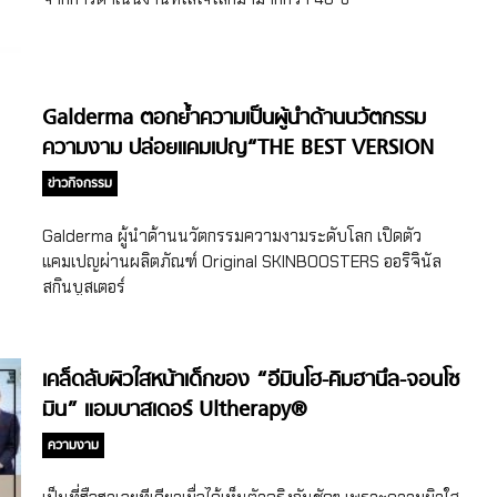
[…]
Galderma ตอกย้ำความเป็นผู้นำด้านนวัตกรรม
ความงาม ปล่อยแคมเปญ“THE BEST VERSION
OF ME” พร้อมเผยผิวเวอร์ชั่นที่ดีที่สุดให้คุณ
ข่าวกิจกรรม
Galderma ผู้นำด้านนวัตกรรมความงามระดับโลก เปิดตัว
แคมเปญผ่านผลิตภัณฑ์ Original SKINBOOSTERS ออริจินัล
สกินบูสเตอร์
เคล็ดลับผิวใสหน้าเด็กของ “อีมินโฮ-คิมฮานึล-จอนโซ
มิน” แอมบาสเดอร์ Ultherapy®
ความงาม