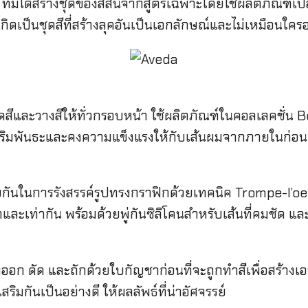
าร ทีมได้สร้างชุดของสีสันจากสูตรเฉพาะโดยใช้ผลิตภัณฑ์
้เกิดเป็นชุดสีที่สร้างลุคอันเป็นเอกลักษณ์และไม่เหมือนใคร
ดสีและวางสีให้ทั่วกรอบหน้า ใช้ผลิตภัณฑ์ในคอลเลคชั่น 
เสริมพันธะและคงความแข็งแรงให้กับเส้นผมจากภายในก่อนแ
วยกันในการรังสรรค์รูปทรงกราฟิกด้วยเทคนิค Trompe-l’oeil
ำและเท่ากัน พร้อมด้วยพู่กันซิลิโคนสำหรับเส้นที่คมชัด 
ออก ดัด และถักด้วยใบกัญชาก่อนที่จะถูกทำสีเพื่อสร้างเอฟเ
สริมกันเป็นอย่างดี ให้ผลลัพธ์ที่น่าอัศจรรย์