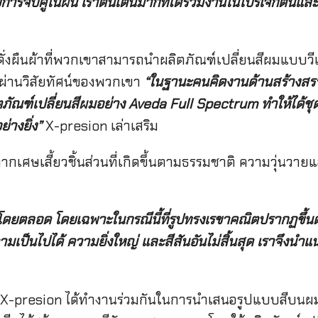
ารจับคู่ในฝัน เราตื่นเต้นมากที่ได้ร่วมงานในโปรเจกต์นี้และ
นดั่งผืนผ้าที่พวกเขาสามารถนำผลิตภัณฑ์เปลี่ยนสีผมแบบ
นี้ผ่านวิสัยทัศน์ของพวกเขา
“
ในฐานะคนคิดงานด้านสร้างสรรค
ัณฑ์เปลี่ยนสีผมอย่าง
Aveda Full Spectrum
ทำให้ได้ช
ย่างยิ่ง
”
X-presion เล่าเสริม
ากเศษเสี้ยวชิ้นส่วนที่เกิดขึ้นตามธรรมชาติ ความวุ่นวา
ดยตลอด โดยเฉพาะในกรณีนี้ที่รูปทรงเรขาคณิตปรากฏขึ้นต
มเป็นไปได้ ความยิ่งใหญ่ และสีสันอันไม่สิ้นสุด เราจึงนำ
 และ X-presion ได้ทำงานร่วมกันในการนำเสนอรูปแบบสีบ