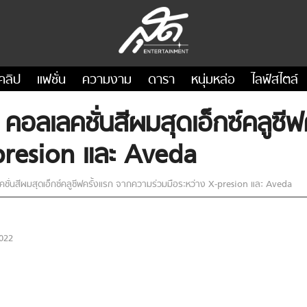
คลิป
แฟชั่น
ความงาม
ดารา
หนุ่มหล่อ
ไลฟ์สไตล์
อลเลคชั่นสีผมสุดเอ็กซ์คลูซี
-presion และ Aveda
ั่นสีผมสุดเอ็กซ์คลูซีฟครั้งแรก จากความร่วมมือระหว่าง X-presion และ Aveda
022