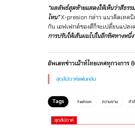
“
ผลลัพธ์สุดท้ายแสดงให้เห็นว่าสีธรรม
ไหน
”
X-presion กล่าว แนวคิดเทคนิค
กัน เอฟเฟกต์ของสีก็จะเปลี่ยนแปลง
การปรับให้เส้นผมไปในอีกทิศทางหนึ่ง
อัพเดทข่าวเม้าท์ไทยเทศทุกวงการ & 
สุดสัปดาห์แฟนคลับ
Fashion
ความงาม
ทำส
สุดสัปดาห์