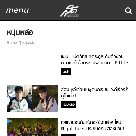
menu
หนุ่มหล่อ
Home
หนุ่มหล่อ
แบม – ปีติภัทร คูตระกูล กับตัวช่วย
ด้านเทคโนโลยีระดับพรีเมี่ยม HP Elite
Dragonfly
tech
ส่อง หูอี้เทียนในชุดนักเรียน จะกี่เรื่องก็
ดูไม่เบื่อ!
หนุ่มหล่อ
หลี่เหวินฮั่นคัมแบ็คซีรี่ย์จีนเรื่องใหม่
Night Tales ประกบคู่กับเฮ่อหนาน!