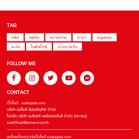
TAG
คลิป
แฟชั่น
ความงาม
ดารา
หนุ่มหล่อ
ละคร
ไลฟ์สไตล์
ดวงรายวัน
FOLLOW ME
CONTACT
เว็บไซต์ : sudsapda.com
บริษัท เอเอ็มอี อิมเมจิเนทีฟ จำกัด
ในเครือ บริษัท อมรินทร์ คอร์เปอเรชั่นส์ จำกัด (มหาชน)
ssdofficial@amarin.co.th
สนใจลงโฆษณากับเว็บไซต์ sudsapda.com