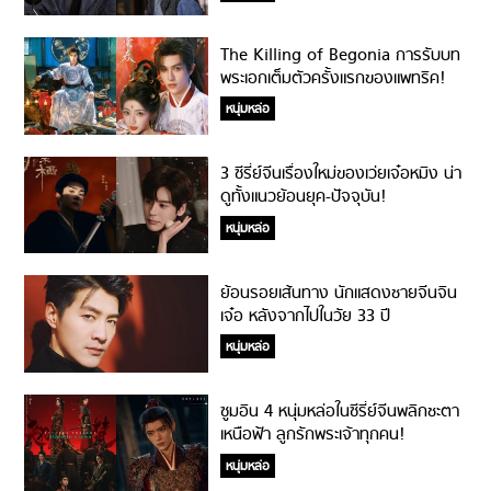
The Killing of Begonia การรับบท
พระเอกเต็มตัวครั้งแรกของแพทริค!
หนุ่มหล่อ
3 ซีรี่ย์จีนเรื่องใหม่ของเว่ยเจ๋อหมิง น่า
ดูทั้งแนวย้อนยุค-ปัจจุบัน!
หนุ่มหล่อ
ย้อนรอยเส้นทาง นักแสดงชายจีนจิน
เจ๋อ หลังจากไปในวัย 33 ปี
หนุ่มหล่อ
ซูมอิน 4 หนุ่มหล่อในซีรี่ย์จีนพลิกชะตา
เหนือฟ้า ลูกรักพระเจ้าทุกคน!
หนุ่มหล่อ