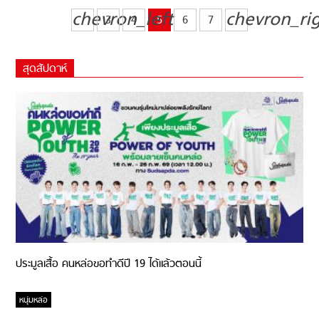
chevron_left
chevron_ri
3
4
5
6
7
สุดสัปดาห์
ประมูลเสื้อ คนหล่อขอทำดีปี 19 ได้แล้วตอนนี้
หนุ่มหล่อ