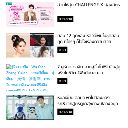
สวยให้สุด CHALLENGE X น้องฉัตร
ความงาม
ย้อน 12 ลุคของ หลิวอี้เฟยในชุดย้อน
ยุค ที่ใครๆ ก็ไว้ใจเรื่องความสวย!
ดารา
7 คู่รักดาราจีน จากคู่จิ้นในซีรี่ย์จีนสู่คู่
จริงในชีวิต #ฟินยันนอกจอ
ดารา
หมอเจี๊ยบ-ลลนา พาไปส่องของ
รัก&แจกสูตรดูแลสุขภาพ #ล้างจมูก
ไม่ยากจะสอนให้
ความงาม