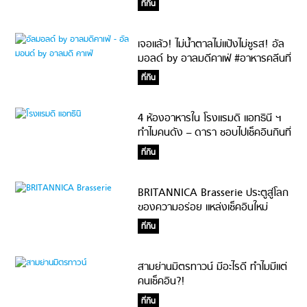
ที่กิน
เจอแล้ว! ไม่น้ำตาลไม่แป้งไม่ชูรส! อัล
มอลด์ by อาลมดีคาเฟ่ #อาหารคลีนที่
อร่อยจนกินเกลี้ยง
ที่กิน
4 ห้องอาหารใน โรงแรมดิ แอทธินี ฯ
ทำไมคนดัง – ดารา ชอบไปเช็คอินกินที่
นี่!?
ที่กิน
BRITANNICA Brasserie ประตูสู่โลก
ของความอร่อย แหล่งเช็คอินใหม่
ใจกลางกรุง
ที่กิน
สามย่านมิตรทาวน์ มีอะไรดี ทำไมมีแต่
คนเช็คอิน?!
ที่กิน