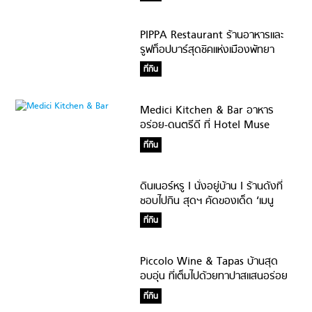
PIPPA Restaurant ร้านอาหารและ
รูฟท็อปบาร์สุดชิคแห่งเมืองพัทยา
อาหารดี เครื่องดื่มโดนใจ
ที่กิน
Medici Kitchen & Bar อาหาร
อร่อย-ดนตรีดี ที่ Hotel Muse
Bangkok
ที่กิน
ดินเนอร์หรู I นั่งอยู่บ้าน I ร้านดังที่
ชอบไปกิน สุดฯ คัดของเด็ด ‘เมนู
เจ2019’ สายกินฟินได้หมด
ที่กิน
Piccolo Wine & Tapas บ้านสุด
อบอุ่น ที่เต็มไปด้วยทาปาสแสนอร่อย
และไวน์รสดี
ที่กิน