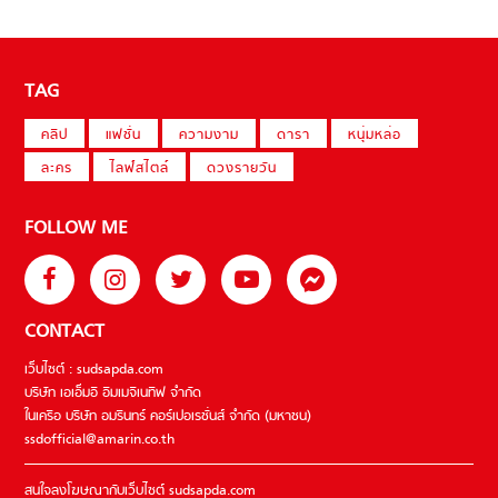
TAG
คลิป
แฟชั่น
ความงาม
ดารา
หนุ่มหล่อ
ละคร
ไลฟ์สไตล์
ดวงรายวัน
FOLLOW ME
CONTACT
เว็บไซต์ : sudsapda.com
บริษัท เอเอ็มอี อิมเมจิเนทีฟ จำกัด
ในเครือ บริษัท อมรินทร์ คอร์เปอเรชั่นส์ จำกัด (มหาชน)
ssdofficial@amarin.co.th
สนใจลงโฆษณากับเว็บไซต์ sudsapda.com