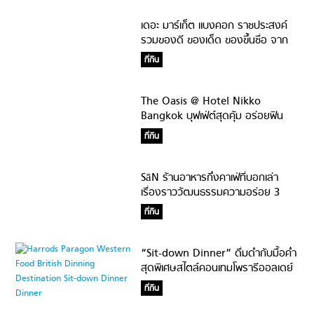
เดอะ มาร์เก็ต แบงคอก ราชประสงค์
รวมของดี ของเด็ด ของขึ้นชื่อ จาก
ตลาดดังทั่วกรุงเทพฯ
ที่กิน
The Oasis @ Hotel Nikko
Bangkok บุฟเฟ่ต์สุดคุ้ม อร่อยฟิน
สไตล์นานาชาติ
ที่กิน
SāN ร้านอาหารกึ่งคาเฟ่ที่บอกเล่า
เรื่องราววัฒนธรรมความอร่อย 3
สัญชาติ
ที่กิน
“Sit-down Dinner” ดื่มดำกับมื้อค่ำ
สุดพิเศษสไตล์คอนเทมโพรารีออลเดย์
ไดนิง @ Harrods
ที่กิน