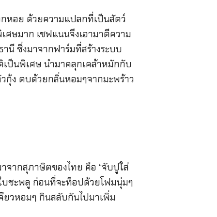
ลือกหอย ด้วยความแปลกที่เป็นสัตว์
ที่พิเศษมาก เชฟแนนจึงเอามาตีความ
์ธานี ซึ่งมาจากฟาร์มที่สร้างระบบ
ชาติเป็นพิเศษ นำมาคลุกเคล้าหมักกับ
ตัวกุ้ง ตบด้วยกลิ่นหอมๆจากมะพร้าว
มาจากสุภาษิตของไทย คือ “จับปูใส่
ใบชะพลู ก่อนที่จะท็อปด้วยโฟมนุ่มๆ
เจียวหอมๆ กินสลับกันไปมาเพิ่ม