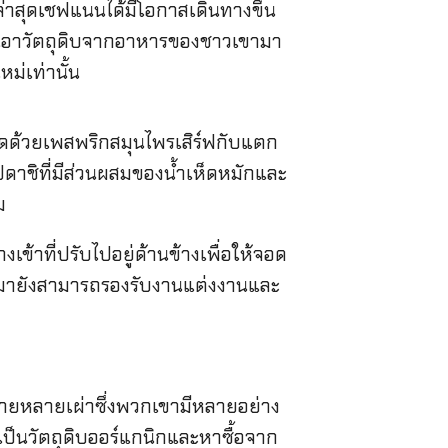
่าสุดเชฟแนนได้มีโอกาสเดินทางขึ้น
ำเอาวัตถุดิบจากอาหารของชาวเขามา
หม่เท่านั้น
ราดด้วยเพสพริกสมุนไพรเสิร์ฟกับแตก
าชิที่มีส่วนผสมของน้ำเห็ดหมักและ
ม
้าที่ปรับไปอยู่ด้านข้างเพื่อให้จอด
ึ้นมายังสามารถรองรับงานแต่งงานและ
กมายหลายเผ่าซึ่งพวกเขามีหลายอย่าง
้เป็นวัตถุดิบออร์แกนิกและหาซื้อจาก