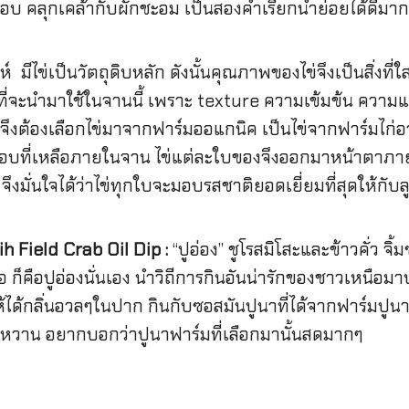
รอบ คลุกเคล้ากับผักชะอม เป็นสองคำเรียกน้ำย่อยได้ดีมาก
์ มีไข่เป็นวัตถุดิบหลัก ดังนั้นคุณภาพของไข่จึงเป็นสิ่งที
ี่จะนำมาใช้ในจานนี้ เพราะ texture ความเข้มข้น ความแน่
จึงต้องเลือกไข่มาจากฟาร์มออแกนิค เป็นไข่จากฟาร์มไก่อ
ะกอบที่เหลือภายในจ
าน ไข่แต่ละใบของจึงออกมาหน้าตาภายน
มั่นใจได้ว่าไข่ทุกใบจะมอบรสชาติยอดเยี่ยมที่สุดให้กับล
 Field Crab Oil Dip :
“ปูอ่อง” ชูโรสมิโสะและข้าวคั่ว
 ก็คือปูอ่องนั่นเอง นำวิถีการกินอันน่ารักของชาวเหนือมาปร
ให้ได้กลิ่นอวลๆในปาก กินกับซอสมันปูนาที่ได้จากฟาร์มป
ักหวาน อยากบอกว่าปูนาฟาร์มที่เลือกมานั้นสดมากๆ