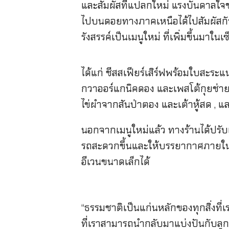
และสัมผัสที่แปลกใหม่ แรงบันดาลใจ
ไปบนดอยทางภาคเหนือได้ไปสัมผัสกั
รังสรรค์เป็นเมนูใหม่ ที่เพิ่มขึ้นมาใน
ได้แก่ ชีสสเฟียร์เสิร์ฟพร้อมใบสะร
กวาออร์แกนิคดอง และเพสโต้กุยช่า
ไข่ผำจากสันป่าตอง และเต้าหู้สด , 
นอกจากเมนูใหม่แล้ว ทางร้านได้ปรับเ
รถสะดวกขึ้นและให้บรรยากาศภายในร้าน
อีเวนขนาดเล็กได้
“ธรรมชาติเป็นแก่นหลักของทุกสิ่งที
ที่เราสามารถนำกลับมาแบ่งปันกับลูกค