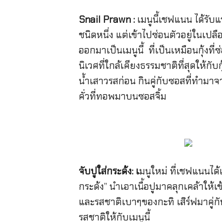
Snail Prawn :
เมนูนี้เชฟแนน ได้รับ
ชนิดหนึ่ง แต่เข้าไปซ่อนตัวอยู่ในเ
ออกมาเป็นเมนูนี้ ที่เป็นเหมือนกุ้งท
นิเวศที่ใกล้เคียงธรรมชาติที่สุดให้ก
น
้ำเสาวรสก่อน กินคู่กับซอสที่ทำม
คั่วที่ทอพมาบนซอสจิ้ม
จับปูใส่กระด้ง:
เ
มนูใหม่ ที่เชฟแนนได
กระด้ง” นำเอาเนื้อปูมาคลุกเคล้าให้
และรสชาติเบาๆของกะทิ เสิร์ฟมาคู่กั
รสชาติให้กับเมนูนี้