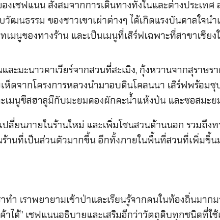
ของเชฟแนน สั่งสมจากการเดินทางทั้งในและต่างประเทศ ล
บวัฒนธรรม ของชาวเขาเผ่าต่างๆ ได้เกิดแรงบันดาลใจน
เซ็ทเมนูของทางร้าน และเป็นเมนูที่เสิร์ฟเฉพาะที่สาขาเชียงใ
ะแนและมะนาวคาเวียร์จากสวนที่สะเมิง, กุ้งหวานจากสุราษ
ยเห็ดจากโครงการหลวงนำมาอบดินโคลนนา เสิร์ฟพร้อมซุปด
และเมนูชีสฮาลูมีกับมะยมดองผักคะน้ำแห้งป่น และซอสมะย
ปลี่ยนภายในร้านใหม่ และเพิ่มโซนสวนด้านนอก รวมถึงทางเข
ที่เป็นส่วนตัวมากขึ้น อีกทั้งภายในพื้นที่สวนที่เพิ่มข
่เราทำ เราพยายามเข้าป่าและเรียนรู้จากคนในท้องถิ่นมา
้าได้” เชฟแนนอธิบายและเสริมอีกว่าวัตถุดิบทุกชนิดที่ใช