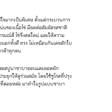
่ใส่ใจมากเป็นพิเศษ ตั้งแต่กระบวนการ
นของเนื้อไข่ มีผลต่อสัมผัสรสชาติ
ารมณ์ดี ไข่จึงสดใหม่ และให้ความ
อกทั้งสี ทรง ไม่เหมือนกันเลยสักใบ
ูกค้าทุกคน
 จิ้มซอสปูนาซาบายอนและยอดผัก
ะยุกให้ดูร่วมสมัย โดยใช้ชูโรสที่ปรุง
ูนาที่ดอยหล่อ มาทำในรูปแบบซาบา