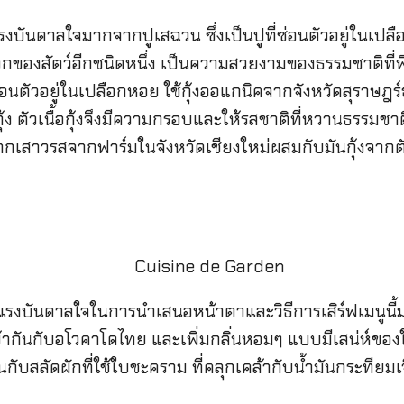
แรงบันดาลใจมากจากปูเสฉวน ซึ่งเป็นปูที่ซ่อนตัวอยู่ในเป
ปลือกของสัตว์อีกชนิดหนึ่ง เป็นความสวยงามของธรรมชาติ
ี่ซ่อนตัวอยู่ในเปลือกหอย ใช้กุ้งออแกนิคจากจังหวัดสุราษฎร
ับกุ้ง ตัวเนื้อกุ้งจึงมีความกรอบและให้รสชาติที่หวานธรรม
าจากเสาวรสจากฟาร์มในจังหวัดเชียงใหม่ผสมกับมันกุ้งจาก
้แรงบันดาลใจในการนำเสนอหน้าตาและวิธีการเสิร์ฟเมนูนี้
เข้ากันกับอโวคาโดไทย และเพิ่มกลิ่นหอมๆ แบบมีเสน่ห์ของ
นกับสลัดผักที่ใช้ใบชะคราม ที่คล
ุกเคล้ากับน้ำมันกระทียม