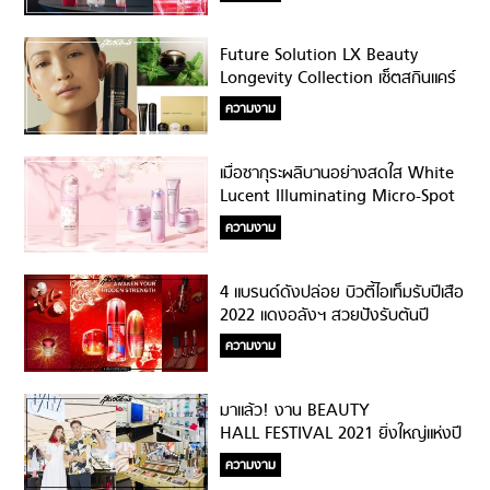
Future Solution LX Beauty
Longevity Collection เซ็ตสกินแคร์
ที่ผสานคุณค่าสมุนไพร
ความงาม
ญี่ปุ่น&เทคโนโลยีชั้นนำ
เมื่อซากุระผลิบานอย่างสดใส White
Lucent Illuminating Micro-Spot
Serum – Sakura Limited Edition
ความงาม
4 แบรนด์ดังปล่อย บิวตี้ไอเท็มรับปีเสือ
2022 แดงอลังฯ สวยปังรับต้นปี
ความงาม
มาแล้ว! งาน BEAUTY
HALL FESTIVAL 2021 ยิ่งใหญ่แห่งปี
พร้อมอัพเดทเทรนด์ความงามต้อนรับ
ความงาม
ซัมเมอร์