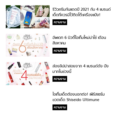
รีวิวครีมกันแดดปี 2021 กับ 4 แบรนด์
เด็ดที่ควรมีไว้ติดโต๊ะเครื่องแป้ง!
ความงาม
อัพเดท 6 บิวตี้ไอเท็มใหม่น่าใช้ เดือน
สิงหาคม
ความงาม
ส่องลิปน่าสอยจาก 4 แบรนด์ดัง ปัง
มากในช่วงนี้
ความงาม
ไอเท็มเด็ดต้องบอกต่อ! เฟิร์สเซรั่ม
ขวดเด็ด Shiseido Ultimune
Power Infusing Concentrate
ความงาม
#กวาดมงฯทุกเวที