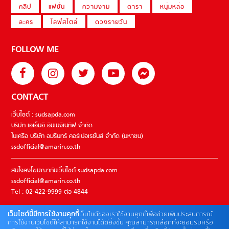
คลิป
แฟชั่น
ความงาม
ดารา
หนุ่มหล่อ
ละคร
ไลฟ์สไตล์
ดวงรายวัน
FOLLOW ME
CONTACT
เว็บไซต์ : sudsapda.com
บริษัท เอเอ็มอี อิมเมจิเนทีฟ จำกัด
ในเครือ บริษัท อมรินทร์ คอร์เปอเรชั่นส์ จำกัด (มหาชน)
ssdofficial@amarin.co.th
สนใจลงโฆษณากับเว็บไซต์ sudsapda.com
ssdofficial@amarin.co.th
Tel : 02-422-9999 ต่อ 4844
เว็บไซต์นี้มีการใช้งานคุกกี้
เว็บไซต์ของเราใช้งานคุกกี้เพื่อช่วยเพิ่มประสบการณ์
ติดต่อแจ้งปัญหาหรือร้องเรียน
การใช้งานเว็บไซต์ให้สามารถใช้งานได้ดียิ่งขึ้น คุณสามารถเลือกที่จะยอมรับหรือ