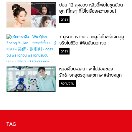
ย้อน 12 ลุคของ หลิวอี้เฟยในชุดย้อน
ยุค ที่ใครๆ ก็ไว้ใจเรื่องความสวย!
ดารา
7 คู่รักดาราจีน จากคู่จิ้นในซีรี่ย์จีนสู่คู่
จริงในชีวิต #ฟินยันนอกจอ
ดารา
หมอเจี๊ยบ-ลลนา พาไปส่องของ
รัก&แจกสูตรดูแลสุขภาพ #ล้างจมูก
ไม่ยากจะสอนให้
ความงาม
TAG