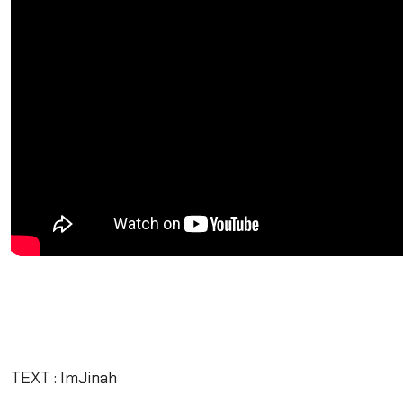
TEXT : ImJinah