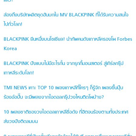
แล้ว!
ส่องถึงบริษัทผลิตชุดฮันบกใน MV BLACKPINK ที่ได้รับความสนใจ
ไปทั่วโลก!
BLACKPINK ยืนหนึ่งบนโซเชียล! นำทัพคนดังเกาหลีครองโผ Forbes
Korea
BLACKPINK ปังแบบไม่มีอะไรกั้น จากรุกกี้มอนสเตอร์ สู่เกิร์ลกรุ๊ป
เกาหลีระดับโลก!
TMI NEWS เคาะ TOP 10 เพลงเกาหลีที่ใครๆ ก็รู้จัก เพลงขึ้นปุ๊บ
ร้องอ๋อปั๊บ จะมีเพลงจากไอดอลกรุ๊ปวงไหนติดโผบ้าง?
10 เพลงชาติของวงไอดอลเกาหลีชื่อดัง ที่ฮิตจนร้องตามทั้งประเทศ
ส่งวงปังติดลมบน