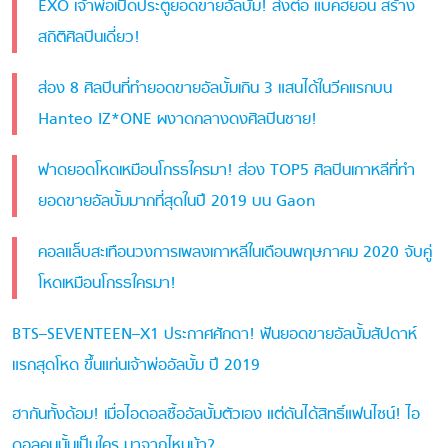
EXO เจ้าพ่อเปิดประตูยอดขายอัลบั้ม! ส่งต่อ แบคฮยอน สร้าง
สถิติศิลปินเดี่ยว!
ส่อง 8 ศิลปินที่ทำยอดขายอัลบั้มเกิน 3 แสนได้ในวีคแรกบน
Hanteo IZ*ONE ผงาดกลางดงศิลปินชาย!
ฟาดยอดโหดเหมือนโกรธใครมา! ส่อง TOP5 ศิลปินเกาหลีที่ทำ
ยอดขายอัลบั้มมากที่สุดในปี 2019 บน Gaon
คอลแล็บสะเทือนวงการเพลงเกาหลีในเดือนพฤษภาคม 2020 จับคู่
โหดเหมือนโกรธใครมา!
BTS–SEVENTEEN–X1 ประกาศศักดา! ฟันยอดขายอัลบั้มสัปดาห์
แรกสุดโหด ขึ้นแท่นเจ้าพ่ออัลบั้ม ปี 2019
ฮากันทั้งด้อม! เมื่อไอดอลซื้ออัลบั้มตัวเอง แต่ดันได้สิทธิ์แฟนไซน์! ไอ
ดอลคนนั้นเป็นใคร มาจากไหนน้า?