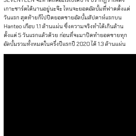
SEVENTEEN จะทำสถิติอะไรไปได้บ้าง ปรากฏว่าเพลง
เกาะชาร์ตได้นานอยู่นะจ๊ะ ไหนจะยอดอัลบั้มที่ฟาดตั้งแต่
วันแรก สุดท้ายก็ไปปิดยอดขายอัลบั้มสัปดาห์แรกบน
Hanteo เกือบ 1.1 ล้านแผ่น ซึ่งความจริงทำได้เกินล้าน
ตั้งแต่ 5 วันแรกแล้วด้วย ก่อนที่จะมาปิดทำยอดขายทุก
อัลบั้มรวมทั้งหมดในครึ่งปีแรกปี 2020 ได้ 1.3 ล้านแผ่น