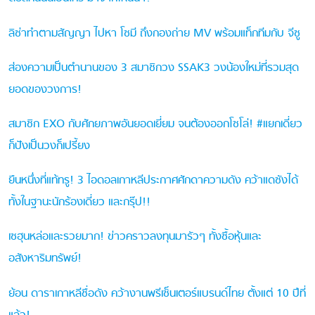
ลิซ่าทำตามสัญญา ไปหา โซมี ถึงกองถ่าย MV พร้อมแท็กทีมกับ จีซู
ส่องความเป็นตำนานของ 3 สมาชิกวง SSAK3 วงน้องใหม่ที่รวมสุด
ยอดของวงการ!
สมาชิก EXO กับศักยภาพอันยอดเยี่ยม จนต้องออกโซโล่! #แยกเดี่ยว
ก็ปังเป็นวงก็เปรี้ยง
ยืนหนึ่งที่แท้ทรู! 3 ไอดอลเกาหลีประกาศศักดาความดัง คว้าแดซังได้
ทั้งในฐานะนักร้องเดี่ยว และกรุ๊ป!!
เซฮุนหล่อและรวยมาก! ข่าวคราวลงทุนมารัวๆ ทั้งซื้อหุ้นและ
อสังหาริมทรัพย์!
ย้อน ดาราเกาหลีชื่อดัง คว้างานพรีเซ็นเตอร์แบรนด์ไทย ตั้งแต่ 10 ปีที่