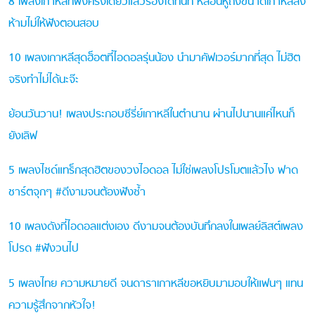
8 เพลงเกาหลีที่ฟังครั้งเดียวแล้วร้องได้ทันที หลอนหูถึงขนาดเกาหลีสั่ง
ห้ามไม่ให้ฟังตอนสอบ
10 เพลงเกาหลีสุดฮ็อตที่ไอดอลรุ่นน้อง นำมาคัฟเวอร์มากที่สุด ไม่ฮิต
จริงทำไม่ได้นะจ๊ะ
ย้อนวันวาน! เพลงประกอบซีรี่ย์เกาหลีในตำนาน ผ่านไปนานแค่ไหนก็
ยังเลิฟ
5 เพลงไซด์แทร็กสุดฮิตของวงไอดอล ไม่ใช่เพลงโปรโมตแล้วไง ฟาด
ชาร์ตจุกๆ #ดีงามจนต้องฟังซ้ำ
10 เพลงดังที่ไอดอลแต่งเอง ดีงามจนต้องบันทึกลงในเพลย์ลิสต์เพลง
โปรด #ฟังวนไป
5 เพลงไทย ความหมายดี จนดาราเกาหลีขอหยิบมามอบให้แฟนๆ แทน
ความรู้สึกจากหัวใจ!