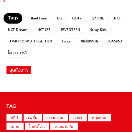
Baekhyun
bts
GOT7
IZ*ONE
NCT
NCT Dream
NCT127
SEVENTEEN
Stray Kids
TOMORROW X TOGETHER
twice
ศิลปินเกาหลี
แบคฮยอน
ไอดอลเกาหลี
สุดสัปดาห์
TAG
คลิป
แฟชั่น
ความงาม
ดารา
หนุ่มหล่อ
ละคร
ไลฟ์สไตล์
ดวงรายวัน