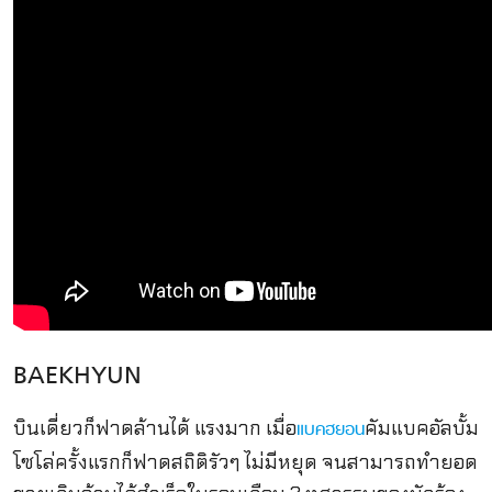
BAEKHYUN
บินเดี่ยวก็ฟาดล้านได้ แรงมาก เมื่อ
คัมแบคอัลบั้ม
แบคฮยอน
โซโล่ครั้งแรกก็ฟาดสถิติรัวๆ ไม่มีหยุด จนสามารถทำยอด