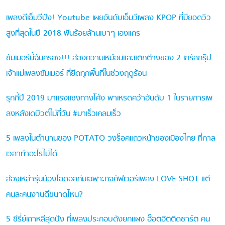
เพลงดีเอ็มวีปัง! Youtube เผยอันดับเอ็มวีเพลง KPOP ที่มียอดวิว
สูงที่สุดในปี 2018 ฟันร้อยล้านเบาๆ เองแกร
ซัมเมอร์นี้ฉันครอง!!! ส่องความเหมือนและแตกต่างของ 2 เกิร์ลกรุ๊ป
เจ้าแม่เพลงซัมเมอร์ ที่ยึดทุกพื้นที่ในช่วงฤดูร้อน
รุกกี้ปี 2019 มาแรงแซงทางโค้ง พาเหรดคว้าอันดับ 1 ในรายการเพ
ลงหลังเดบิวต์ไม่กี่วัน #มาเร็วเคลมเร็ว
5 เพลงในตำนานของ POTATO วงร็อคแถวหน้าของเมืองไทย ที่กาล
เวลาทำอะไรไม่ได้
ส่องเหล่ารุ่นน้องไอดอลทีมเฉพาะกิจคัฟเวอร์เพลง LOVE SHOT แต่
คนละคนงานดีขนาดไหน?
5 ซีรี่ย์เกาหลีสุดปัง ที่เพลงประกอบดังยกแผง ฮ็อตฮิตติดชาร์ต คน