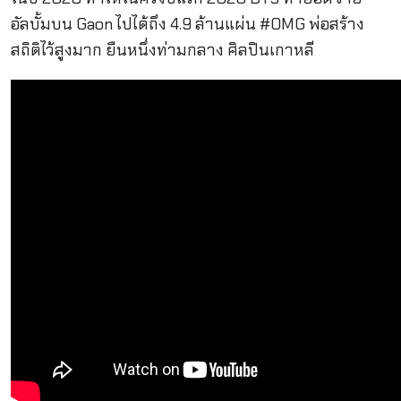
อัลบั้มบน Gaon ไปได้ถึง 4.9 ล้านแผ่น #OMG พ่อสร้าง
สถิติไว้สูงมาก ยืนหนึ่งท่ามกลาง ศิลปินเกาหลี