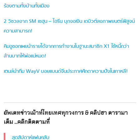
ร้องตามทั้งบ้านทั้งเมือง
2 วิชวลจาก SM เซฮุน – ไอรีน บุกจอเงิน เดบิวต์ลงภาพยนตร์พิสูจน์
ความสามารถ!
คิมอูซอกเผยนำรายได้จากการทำงานในฐานะสมาชิก X1 ใช้หนี้กว่า
ล้านบาทให้พ่อแม่หมด!
เตนล์นำทีม WayV บอยแบนด์จีนประกาศศักดาความปังในเกาหลี!
อัพเดทข่าวเม้าท์ไทยเทศทุกวงการ & คลิปฮา ดารามา
เต็ม ...คลิกติดตามที่
สุดสัปดาห์แฟนคลับ