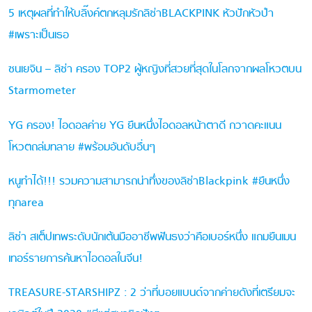
5 เหตุผลที่ทำให้บลิ๊งค์ตกหลุมรักลิซ่าBLACKPINK หัวปักหัวปำ
#เพราะเป็นเธอ
ซนเยจิน – ลิซ่า ครอง TOP2 ผู้หญิงที่สวยที่สุดในโลกจากผลโหวตบน
Starmometer
YG ครอง! ไอดอลค่าย YG ยืนหนึ่งไอดอลหน้าตาดี กวาดคะแนน
โหวตถล่มทลาย #พร้อมอันดับอื่นๆ
หนูทำได้!!! รวมความสามารถน่าทึ่งของลิซ่าBlackpink #ยืนหนึ่ง
ทุกarea
ลิซ่า สเต็ปเทพระดับนักเต้นมืออาชีพฟันธงว่าคือเบอร์หนึ่ง แถมยืนเมน
เทอร์รายการค้นหาไอดอลในจีน!
TREASURE-STARSHIPZ : 2 ว่าที่บอยแบนด์จากค่ายดังที่เตรียมจะ