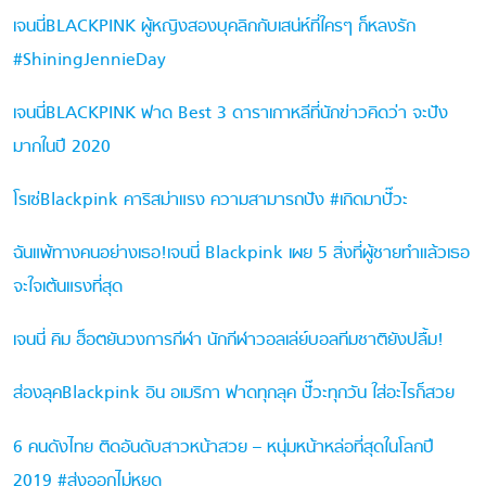
เจนนี่BLACKPINK ผู้หญิงสองบุคลิกกับเสน่ห์ที่ใครๆ ก็หลงรัก
#ShiningJennieDay
เจนนี่BLACKPINK ฟาด Best 3 ดาราเกาหลีที่นักข่าวคิดว่า จะปัง
มากในปี 2020
โรเซ่Blackpink คาริสม่าแรง ความสามารถปัง #เกิดมาปั๊วะ
ฉันแพ้ทางคนอย่างเธอ!เจนนี่ Blackpink เผย 5 สิ่งที่ผู้ชายทำแล้วเธอ
จะใจเต้นแรงที่สุด
เจนนี่ คิม ฮ็อตยันวงการกีฬา นักกีฬาวอลเล่ย์บอลทีมชาติยังปลื้ม!
ส่องลุคBlackpink อิน อเมริกา ฟาดทุกลุค ปั๊วะทุกวัน ใส่อะไรก็สวย
6 คนดังไทย ติดอันดับสาวหน้าสวย – หนุ่มหน้าหล่อที่สุดในโลกปี
2019 #ส่งออกไม่หยุด