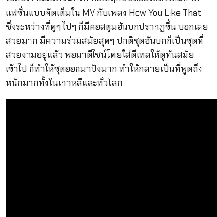
แฟชั่นแบบจัดเต็มใน MV กับเพลง How You Like That
ซึ่งระหว่างที่ดูๆ ไปๆ ก็มีคอสตูมฮันบกปรากฏขึ้น บอกเลย
สวยมาก มีความร่วมสมัยสุดๆ ปกติชุดฮันบกก็เป็นชุดที่
สวยงามอยู่แล้ว พอมาดีไซน์โดยใส่ดีเทลให้ดูทันสมัย
เข้าไป ก็ทำให้ชุดออกมาปังมาก ทำให้กลายเป็นที่พูดถึง
หนักมากทั้งในเกาหลีและทั่วโลก