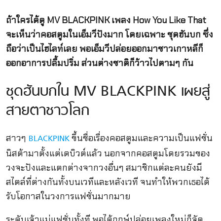
ถ้าใครได้ดู MV BLACKPINK เพลง How You Like That
จะเห็นว่าคอสตูมในเอ็มวีปังมาก โดยเฉพาะ ชุดฮันบก ซึ่ง
ถือว่าเป็นไฮไลท์เลย พอเอ็มวีปล่อยออกมาชาวเกาหลีก็
ออกอาการปลื้มปริ่ม ส่วนต่างชาติก็ว้าวไปตามๆ กัน
ชุดฮันบกใน MV BLACKPINK เผยสู่
สายตาชาวโลก
สาวๆ
ขึ้นชื่อเรื่องคอสตูมและความเป็นแฟชั่น
BLACKPINK
นิสต้ามาตั้งแต่เดบิวต์แล้ว นอกจากคอสตูมโดยรวมของ
วงจะปังและแตกต่างจากวงอื่นๆ สมาชิกแต่ละคนยังมี
สไตล์ที่ต่างกันทั้งบนเวทีและหลังเวที จนทำให้พวกเธอได้
รับโอกาสในวงการแฟชั่นมากมาย
ระดับเจ้าแม่แฟชั่นทั้งที พอได้ฤกษ์ปล่อยเพลงใหม่ก็จัด