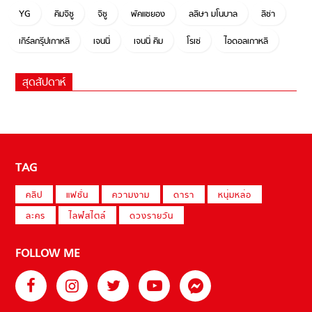
YG
คิมจีซู
จีซู
พัคแชยอง
ลลิษา มโนบาล
ลิซ่า
เกิร์ลกรุ๊ปเกาหลี
เจนนี่
เจนนี่ คิม
โรเซ่
ไอดอลเกาหลี
สุดสัปดาห์
TAG
คลิป
แฟชั่น
ความงาม
ดารา
หนุ่มหล่อ
ละคร
ไลฟ์สไตล์
ดวงรายวัน
FOLLOW ME