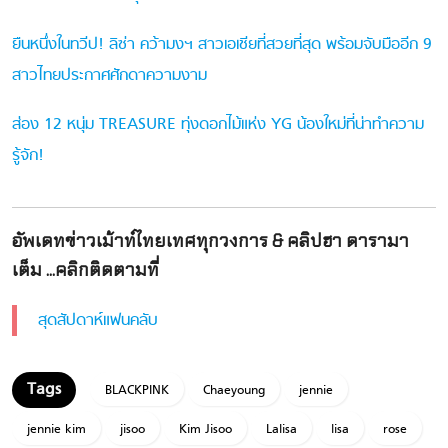
ยืนหนึ่งในทวีป! ลิซ่า คว้ามงฯ สาวเอเชียที่สวยที่สุด พร้อมจับมืออีก 9
สาวไทยประกาศศักดาความงาม
ส่อง 12 หนุ่ม TREASURE ทุ่งดอกไม้แห่ง YG น้องใหม่ที่น่าทำความ
รู้จัก!
อัพเดทข่าวเม้าท์ไทยเทศทุกวงการ & คลิปฮา ดารามา
เต็ม ...คลิกติดตามที่
สุดสัปดาห์แฟนคลับ
BLACKPINK
Chaeyoung
jennie
jennie kim
jisoo
Kim Jisoo
Lalisa
lisa
rose