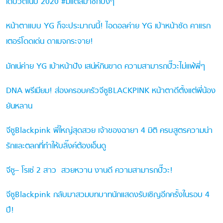
เดบิวต์ในปี 2020 #มีแต่สมาชิกปังๆ
หน้าตาแบบ YG ก็จะประมาณนี้! ไอดอลค่าย YG เบ้าหน้าชัด คาแรก
เตอร์โดดเด่น ดาเมจกระจาย!
มักเน่ค่าย YG เบ้าหน้าปัง เสน่ห์กินขาด ความสามารถปั๊วะไม่แพ้พี่ๆ
DNA พรีเมียม! ส่องครอบครัวจีซูBLACKPINK หน้าตาดีตั้งแต่พี่น้อง
ยันหลาน
จีซูBlackpink พี่ใหญ่สุดสวย เจ้าของฉายา 4 มิติ ครบสูตรความน่า
รักและตลกที่ทำให้บลิ๊งค์ต้องเอ็นดู
จีซู– โรเซ่ 2 สาว สวยหวาน งานดี ความสามารถปั๊วะ!
จีซูBlackpink กลับมาสวมบทบาทนักแสดงรับเชิญอีกครั้งในรอบ 4
ปี!