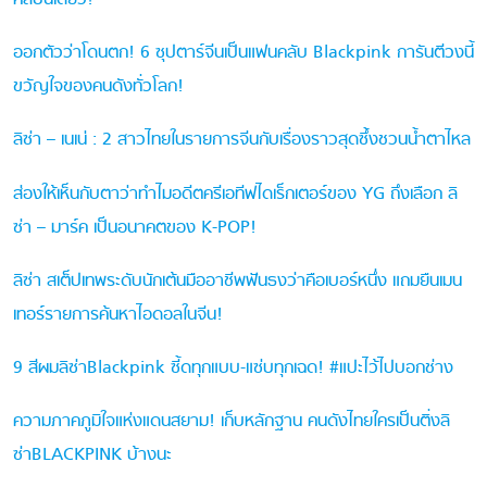
ออกตัวว่าโดนตก! 6 ซุปตาร์จีนเป็นแฟนคลับ Blackpink การันตีวงนี้
ขวัญใจของคนดังทั่วโลก!
ลิซ่า – เนเน่ : 2 สาวไทยในรายการจีนกับเรื่องราวสุดซึ้งชวนน้ำตาไหล
ส่องให้เห็นกับตาว่าทำไมอดีตครีเอทีฟไดเร็กเตอร์ของ YG ถึงเลือก ลิ
ซ่า – มาร์ค เป็นอนาคตของ K-POP!
ลิซ่า สเต็ปเทพระดับนักเต้นมืออาชีพฟันธงว่าคือเบอร์หนึ่ง แถมยืนเมน
เทอร์รายการค้นหาไอดอลในจีน!
9 สีผมลิซ่าBlackpink ซี้ดทุกแบบ-แซ่บทุกเฉด! #แปะไว้ไปบอกช่าง
ความภาคภูมิใจแห่งแดนสยาม! เก็บหลักฐาน คนดังไทยใครเป็นติ่งลิ
ซ่าBLACKPINK บ้างนะ