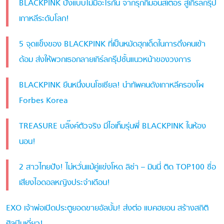
BLACKPINK ปังแบบไม่มีอะไรกั้น จากรุกกี้มอนสเตอร์ สู่เกิร์ลกรุ๊ป
เกาหลีระดับโลก!
5 จุดแข็งของ BLACKPINK ที่เป็นหมัดฮุกเด็ดในการดึงคนเข้า
ด้อม ส่งให้พวกเธอกลายเกิร์ลกรุ๊ปชั้นแนวหน้าของวงการ
BLACKPINK ยืนหนึ่งบนโซเชียล! นำทัพคนดังเกาหลีครองโผ
Forbes Korea
TREASURE บลิ๊งค์ตัวจริง มีไอเท็มรุ่นพี่ BLACKPINK ในห้อง
นอน!
2 สาวไทยปัง! ไม่หวั่นแม้คู่แข่งโหด ลิซ่า – มินนี่ ติด TOP100 ชื่อ
เสียงไอดอลหญิงประจำเดือน!
EXO เจ้าพ่อเปิดประตูยอดขายอัลบั้ม! ส่งต่อ แบคฮยอน สร้างสถิติ
ศิลปินเดี่ยว!