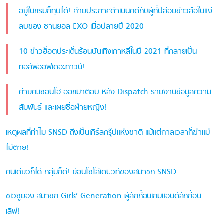
อยู่ในกรมก็ทุบได้! ค่ายประกาศดำเนินคดีกับผู้ที่ปล่อยข่าวลือในแง่
ลบของ ชานยอล EXO เมื่อปลายปี 2020
10 ข่าวฮ็อตประเด็นร้อนบันเทิงเกาหลีในปี 2021 ที่กลายเป็น
ทอล์ฟออฟเดอะทาวน์!
ค่ายคิมซอนโฮ ออกมาตอบ หลัง Dispatch รายงานข้อมูลความ
สัมพันธ์ และเผยชื่อฝ่ายหญิง!
เหตุผลที่ทำไม SNSD ถึงเป็นเกิร์ลกรุ๊ปแห่งชาติ แม้แต่กาลเวลาก็ฆ่าแม่
ไม่ตาย!
คนเดียวก็ได้ กลุ่มก็ดี! ย้อนโซโล่เดบิวท์ของสมาชิก SNSD
ชเวซูยอง สมาชิก Girls’ Generation ผู้ลักกี้อินเกมแอนด์ลักกี้อิน
เลิฟ!