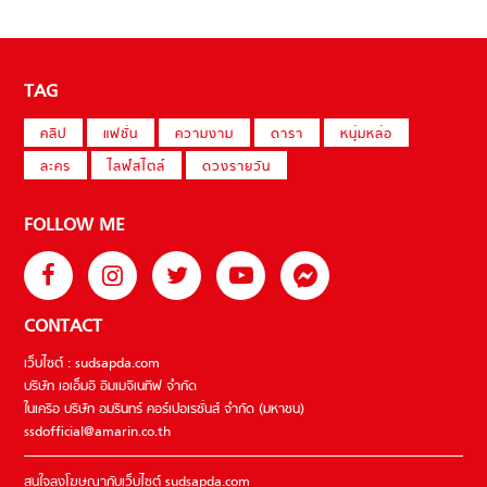
TAG
คลิป
แฟชั่น
ความงาม
ดารา
หนุ่มหล่อ
ละคร
ไลฟ์สไตล์
ดวงรายวัน
FOLLOW ME
CONTACT
เว็บไซต์ : sudsapda.com
บริษัท เอเอ็มอี อิมเมจิเนทีฟ จำกัด
ในเครือ บริษัท อมรินทร์ คอร์เปอเรชั่นส์ จำกัด (มหาชน)
ssdofficial@amarin.co.th
สนใจลงโฆษณากับเว็บไซต์ sudsapda.com