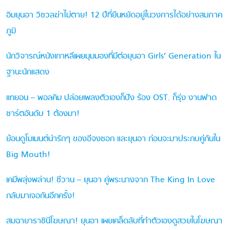
อิมยุนอา วิชวลฆ่าไม่ตาย! 12 ปีที่ยืนหยัดอยู่ในวงการได้อย่างสมภาค
ภูมิ
นักวิจารณ์หนังเกาหลีเผยมุมมองที่มีต่อยุนอา Girls’ Generation ใน
ฐานะนักแสดง
แทยอน – พอลคิม ปล่อยเพลงตัวเองก็ปัง ร้อง OST. ก็รุ่ง งานฟาด
ชาร์ตอันดับ 1 ต้องมา!
ย้อนดูโมเมนต์น่ารักๆ ของอีจงซอก และยุนอา ก่อนจะมาประกบคู่กันใน
Big Mouth!
เคมีพลุ่งพล่าน! ชีวาน – ยุนอา คู่พระนางจาก The King In Love
กลับมาเจอกันอีกครั้ง!
สมฉายาราชินีโฆษณา! ยุนอา เผยเคล็ดลับที่ทำตัวเองดูสวยในโฆษณา