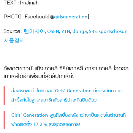
TEXT : ImJinah
PHOTO : Facebook(@
)
girlsgeneration
Source :
,
,
,
,
,
,
텐아시아
OSEN
YTN
donga
SBS
sportschosun
서울경제
อัพเดตข่าวบันเทิงเกาหลี ซีรี่ย์เกาหลี ดาราเกาหลี ไอดอล
เกาหลีได้อีกเพียบที่สุดสัปดาห์ค่ะ
ส่องเหตุผลทำไมแทยอน Girls’ Generation ถึงประสบความ
สำเร็จทั้งในฐานะสมาชิกเกิร์ลกรุ๊ปและศิลปินเดี่ยว
Girls’ Generation พูดถึงเบื้องหลังกว่าจะเป็นสเตจในตำนานที่
ฟาดเรตติ้ง 17.2% สูงสุดตลอดกาล!