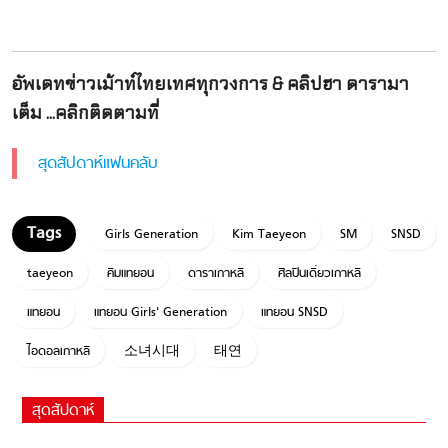
อัพเดทข่าวเม้าท์ไทยเทศทุกวงการ & คลิปฮา ดารามา
เต็ม ...คลิกติดตามที่
สุดสัปดาห์แฟนคลับ
Girls Generation
Kim Taeyeon
SM
SNSD
taeyeon
คิมแทยอน
ดาราเกาหลี
ศิลปินเดี่ยวเกาหลี
แทยอน
แทยอน Girls' Generation
แทยอน SNSD
ไอดอลเกาหลี
소녀시대
태연
สุดสัปดาห์