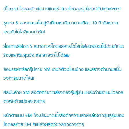
ฮโยยอน ไอดอลตัวแม่สายแดนซ์ เลือกไอดอลรุ่นน้องที่เต้นเก่งเตะตา!
ซูยอง & จองคยองโฮ คู่รักที่คบหากันมานานเกือบ 10 ปี ยังหวาน
แซวกันในไอจีแบบน่ารัก!
สื่อเกาหลีเลือก 5 สมาชิกวงไอดอลสายโซโล่ที่เพียบพร้อมไปด้วยทักษะ
ร้องและเต้นสุดปัง #ละสายตาไม่ได้เลย
ย้อนรอยเกิร์ลกรุ๊ปค่าย SM เดบิวต์วงไหนบ้าง และสร้างตำนานสนั่น
วงการขนาดไหน!
ศิลปินค่าย SM ส่งต่อทายาทเสียงทองรุ่นสู่รุ่น แหล่งกำเนิดเมนโวคอล
ตัวพ่อตัวแม่ของวงการ
หน้าตาแบบ SM ก็จะประมาณนี้!ส่งต่อความสวยหล่อจากรุ่นสู่รุ่นของ
ไอดอลค่าย SM #แหล่งผลิตวิชวลของวงการ