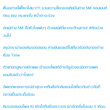
เห็นอย่างนี้พี่โหดไม่เบา!!! รวมความโหดของศิลปินค่าย SM คอมเมนต์
ตรง แรง กระแทกใจ #น้ำตาจะร่วง
มักเน่ค่าย SM ยึดหัวใจแฟนๆ ด้วยเสน่ห์ที่ยากจะต้านทาน! #ติดบ่วง
วนไป
สรุปดราม่าของคิมจองฮยอน ค่ายยันซอเยจีไม่เกี่ยวข้องกับกองถ่าย
เรื่อง Time
ตัวแทนกฎหมายเปิดเผย เจ้าของโพสต์อ้างจีซูล่วงละเมิดทางเพศ
ยอมรับแล้วว่าโกหก!
อัพเดตแถลงการณ์ล่าสุดจากต้นสังกัดคิมซอนโฮเกี่ยวกับข่าวลือที่
กลายเป็นประเด็นร้อน
คิมจองฮยอนโพส IG เปิดใจถึงเรื่องราวดราม่าอีกครั้งในรอบ 5 เดือน