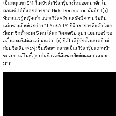
เป็นพลุแตก SM ก็เดบิวต์เกิร์ลกรุ๊ปวงใหม่ออกมาอีก ใน
คอนเซ็ปต์ที่แตกต่างจาก Girls’ Generation นั่นคือ
f(x)
ที่มาแนวผู้หญิงเท่ๆ แนวเกิร์ลครัช แต่ยังมีความวัยทีน
แค่เพลงเปิดตัวอย่าง ” LA chA TA” ก็ฉีกจากวงพี่แล้ว โดย
มีสมาชิกทั้งหมด 5 คน ได้แก่ วิคตอเรีย ลูน่า แอมเบอร์ ซอ
ลลี่ และคริสตัล แน่นอนว่า f(x) ก็เป็นที่รู้จักตั้งแต่เดบิวต์
ก่อนชื่อเสียงจะพุ่งขึ้นเรื่อยๆ กลายเป็นเกิร์ลกรุ๊ปแถวหน้า
ของเกาหลีในที่สุด เป็นอีกวงที่มีเพลงฮิตติดลมบนเยอะ
มาก