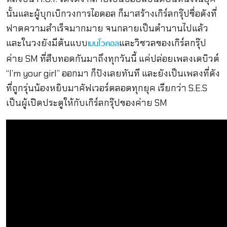
นั้นและผู้บุกเบิกวงการไอดอล ก็มาสร้างเกิร์ลกรุ๊ปชื่อดังที่
ฟาดความสำเร็จมากมาย จนกลายเป็นตำนานไปแล้ว
และในวงยังมีต้นแบบ
และวิชวลของเกิร์ลกรุ๊ป
เมนโวคอล
ค่าย SM ที่สืบทอดกันมาถึงทุกวันนี้ แค่ปล่อยเพลงเดบิวต์
“I’m your girl” ออกมา ก็ปังเลยทันที และยังเป็นเพลงที่ดัง
ที่ถูกรุ่นน้องหยิบมาคัฟเวอร์ตลอดทุกยุค เรียกว่า S.E.S
เป็นผู้เปิดประตูให้กับเกิร์ลกรุ๊ปของค่าย SM