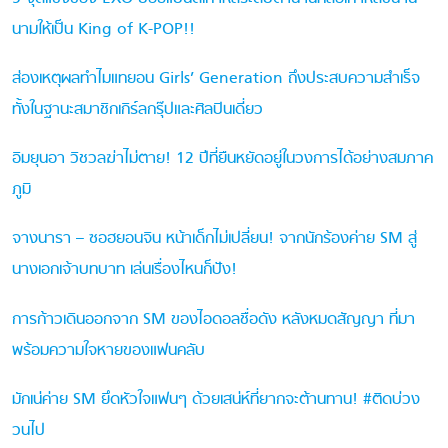
นามให้เป็น King of K-POP!!
ส่องเหตุผลทำไมแทยอน Girls’ Generation ถึงประสบความสำเร็จ
ทั้งในฐานะสมาชิกเกิร์ลกรุ๊ปและศิลปินเดี่ยว
อิมยุนอา วิชวลฆ่าไม่ตาย! 12 ปีที่ยืนหยัดอยู่ในวงการได้อย่างสมภาค
ภูมิ
จางนารา – ซอฮยอนจิน หน้าเด็กไม่เปลี่ยน! จากนักร้องค่าย SM สู่
นางเอกเจ้าบทบาท เล่นเรื่องไหนก็ปัง!
การก้าวเดินออกจาก SM ของไอดอลชื่อดัง หลังหมดสัญญา ที่มา
พร้อมความใจหายของแฟนคลับ
มักเน่ค่าย SM ยึดหัวใจแฟนๆ ด้วยเสน่ห์ที่ยากจะต้านทาน! #ติดบ่วง
วนไป