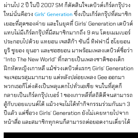
ผ่านไป 2 ปี ในปี 2007 SM ก็ตัดสินใจเดบิวต์เกิร์ลกรุ๊ปวง
ใหม่นั่นคือวง
ซึ่งเป็นเกิร์ลกรุ๊ปที่สมาชิก
Girls’ Generation
เยอะที่สุดของค่าย และในยุคที่
Girls’ Generation เดบิวต์
แทบไม่มีเกิร์ลกรุ๊ปที่มีสมาชิกมากถึง 9 คน โดยเมมเบอร์
ประกอบไปด้วย แทยอน
เจสสิก้า
ซันนี่
ทิฟฟานี่ ฮโยยอน
ยูริ ซูยอง ยุนอา และซอฮยอน มาพร้อมเพลงเดบิวต์ชื่อว่า
“Into The New World” ที่กลายเป็นเพลงชาติของเด็ก
ฝึกหัดหญิงเกาหลี แม้ช่วงเดบิวต์แรกๆ
Girls’ Generation
จะเจอมรสุมมากมาย แต่หลังปล่อยเพลง Gee ออกมา
พวกเธอก็โด่งดังเป็นพลุแตกไปทั่วเอเชีย จนในที่สุดก็
กลายเป็นเกิร์ลกรุ๊ปเบอร์ 1 ของเกาหลีที่สถิติดีจนสามารถ
สู้กับบอยแบนด์ได้ แม้วงจะไม่ได้ทำกิจกรรมร่วมกันมา 3
ปีแล้ว แต่ชื่อวง Girls’ Generation ยังไม่เคยหายไปจาก
หน้าสื่อ และสมาชิกทุกคนก็สามารถต่อยอดงานเดี่ยวได้