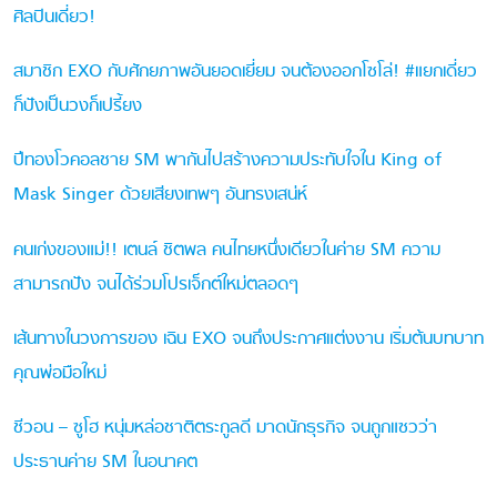
ศิลปินเดี่ยว!
สมาชิก EXO กับศักยภาพอันยอดเยี่ยม จนต้องออกโซโล่! #แยกเดี่ยว
ก็ปังเป็นวงก็เปรี้ยง
ปีทองโวคอลชาย SM พากันไปสร้างความประทับใจใน King of
Mask Singer ด้วยเสียงเทพๆ อันทรงเสน่ห์
คนเก่งของแม่!! เตนล์ ชิตพล คนไทยหนึ่งเดียวในค่าย SM ความ
สามารถปัง จนได้ร่วมโปรเจ็กต์ใหม่ตลอดๆ
เส้นทางในวงการของ เฉิน EXO จนถึงประกาศแต่งงาน เริ่มต้นบทบาท
คุณพ่อมือใหม่
ชีวอน – ซูโฮ หนุ่มหล่อชาติตระกูลดี มาดนักธุรกิจ จนถูกแซวว่า
ประธานค่าย SM ในอนาคต