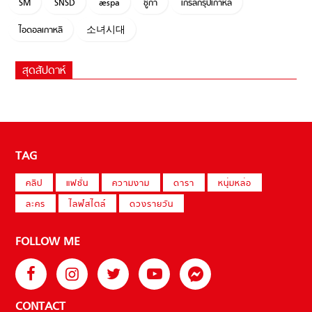
SM
SNSD
æspa
ชูก้า
เกิร์ลกรุ๊ปเกาหลี
ไอดอลเกาหลี
소녀시대
สุดสัปดาห์
TAG
คลิป
แฟชั่น
ความงาม
ดารา
หนุ่มหล่อ
ละคร
ไลฟ์สไตล์
ดวงรายวัน
FOLLOW ME
CONTACT