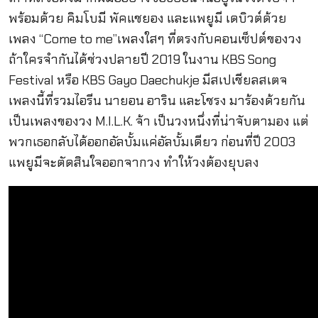
พร้อมด้วย คิมโบมี พัคแชยอง และแพยูมี เดบิวต์ด้วย
เพลง “Come to me”เพลงใสๆ ที่ตรงกับคอนเซ็ปต์ของวง
ถ้าใครจำกันได้ช่วงปลายปี 2019 ในงาน KBS Song
Festival หรือ KBS Gayo Daechukje มีสเปเชียลสเตจ
เพลงนี้ที่รวมไอรีน นายอน อาริน และโชรง มาร้องด้วยกัน
เป็นเพลงของวง M.I.L.K. จ้า เป็นวงหนึ่งที่น่าจับตามอง แต่
พวกเธอกลับได้ออกอัลบั้มแค่อัลบั้มเดียว ก่อนที่ปี 2003
แพยูมีจะตัดสินใจออกจากวง ทำให้วงต้องยุบลง