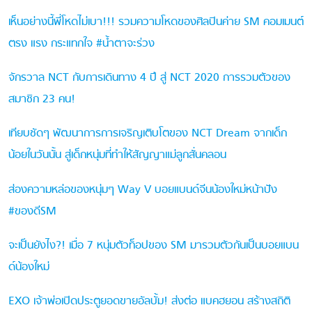
เห็นอย่างนี้พี่โหดไม่เบา!!! รวมความโหดของศิลปินค่าย SM คอมเมนต์
ตรง แรง กระแทกใจ #น้ำตาจะร่วง
จักรวาล NCT กับการเดินทาง 4 ปี สู่ NCT 2020 การรวมตัวของ
สมาชิก 23 คน!
เทียบชัดๆ พัฒนาการการเจริญเติบโตของ NCT Dream จากเด็ก
น้อยในวันนั้น สู่เด็กหนุ่มที่ทำให้สัญญาแม่ลูกสั่นคลอน
ส่องความหล่อของหนุ่มๆ Way V บอยแบนด์จีนน้องใหม่หน้าปัง
#ของดีSM
จะเป็นยังไง?! เมื่อ 7 หนุ่มตัวท็อปของ SM มารวมตัวกันเป็นบอยแบน
ด์น้องใหม่
EXO เจ้าพ่อเปิดประตูยอดขายอัลบั้ม! ส่งต่อ แบคฮยอน สร้างสถิติ