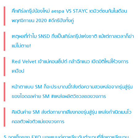
ศึกเกิร์ลกรุ๊ปน้องใหม่ aespa VS STAYC เดบิวต์ชนกันในเดือน
พฤศจิกายน 2020 #ดีกรีปังทั้งคู่
เหตุผลที่ทำไม SNSD ถึงเป็นเกิร์ลกรุ๊ปแห่งชาติ แม้แต่กาลเวลาก็ฆ่า
แม่ไม่ตาย!
Red Velvet เจ้าแม่คอนเซ็ปต์ กล้าฉีกแนว เปิดมิติใหม่ให้วงการ
เคป๊อป
หน้าตาแบบ SM ก็จะประมาณนี้!ส่งต่อความสวยหล่อจากรุ่นสู่รุ่น
ของไอดอลค่าย SM #แหล่งผลิตวิชวลของวงการ
ศิลปินค่าย SM ส่งต่อทายาทเสียงทองรุ่นสู่รุ่น แหล่งกำเนิดเมนโว
คอลตัวพ่อตัวแม่ของวงการ
5 จุดแข็งของ EXO บอยแบนด์เกาหลีระดับตำนานที่สื่อเกาหลีขนาน