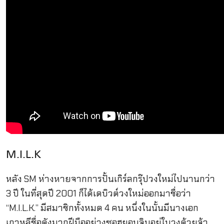
M.I.L.K
หลัง SM ห่างหายจากการปั้นเกิร์ลกรุ๊ปวงใหม่ไปนานกว่า
3 ปี ในที่สุดปี 2001 ก็ได้เดบิวต์วงใหม่ออกมาชื่อว่า
“M.I.L.K.” มีสมาชิกทั้งหมด 4 คน หนึ่งในนั้นมีนางเอก
เกาหลีชื่อดังมากฝีมืออย่างซอฮยอนจินอยู่ในวงด้วยจ้า