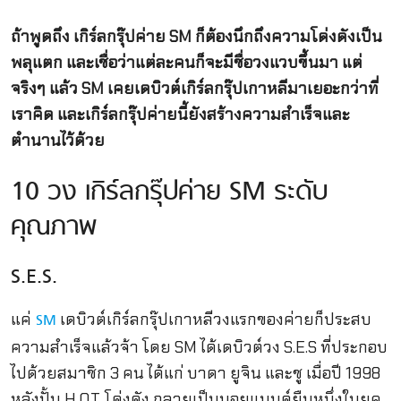
ถ้าพูดถึง เกิร์ลกรุ๊ปค่าย SM ก็ต้องนึกถึงความโด่งดังเป็น
พลุแตก และเชื่อว่าแต่ละคนก็จะมีชื่อวงแวบขึ้นมา แต่
จริงๆ แล้ว SM เคยเดบิวต์เกิร์ลกรุ๊ปเกาหลีมาเยอะกว่าที่
เราคิด และเกิร์ลกรุ๊ปค่ายนี้ยังสร้างความสำเร็จและ
ตำนานไว้ด้วย
10 วง เกิร์ลกรุ๊ปค่าย SM ระดับ
คุณภาพ
S.E.S.
แค่
เดบิวต์เกิร์ลกรุ๊ปเกาหลีวงแรกของค่ายก็ประสบ
SM
ความสำเร็จแล้วจ้า โดย SM ได้เดบิวต์วง S.E.S ที่ประกอบ
ไปด้วยสมาชิก 3 คน ได้แก่ บาดา ยูจิน และชู เมื่อปี 1998
หลังปั้น H.O.T. โด่งดัง กลายเป็นบอยแบนด์ยืนหนึ่งในยุค