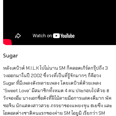
Sugar
หลังเดบิวต์ M.I.L.K ไปไม่นาน SM ก็คลอดเกิร์ลกรุ๊ปถึง 3
วงออกมาในปี 2002 ซึ่งวงที่เป็นที่รู้จักมากๆ ก็คือวง
Sugar ที่มีเพลงดังหลายเพลง โดยเดบิวต์ด้วยเพลง
“Sweet Love” มีสมาชิกทั้งหมด 4 คน ประกอบไปด้วย ฮ
วังจองอึม นางเอกชื่อดังที่ฝีไม้ลายมือการแสดงดีมาก พัค
ซอจิน นักแสดงสาวสวย ภรรยาของแพยงจุน ฮเยซึง และ
ไอดอลต่างชาติคนแรกของค่าย SM ไอยูมิ เรียกว่า SM