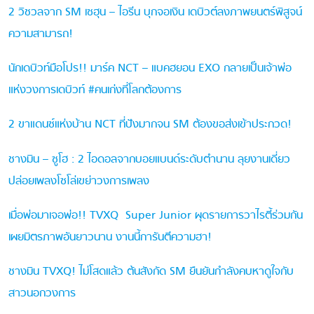
2 วิชวลจาก SM เซฮุน – ไอรีน บุกจอเงิน เดบิวต์ลงภาพยนตร์พิสูจน์
ความสามารถ!
นักเดบิวท์มือโปร!! มาร์ค NCT – แบคฮยอน EXO กลายเป็นเจ้าพ่อ
แห่งวงการเดบิวท์ #คนเก่งที่โลกต้องการ
2 ขาแดนซ์แห่งบ้าน NCT ที่ปังมากจน SM ต้องขอส่งเข้าประกวด!
ชางมิน – ซูโฮ : 2 ไอดอลจากบอยแบนด์ระดับตำนาน ลุยงานเดี่ยว
ปล่อยเพลงโซโล่เขย่าวงการเพลง
เมื่อพ่อมาเจอพ่อ!! TVXQ Super Junior ผุดรายการวาไรตี้ร่วมกัน
เผยมิตรภาพอันยาวนาน งานนี้การันตีความฮา!
ชางมิน TVXQ! ไม่โสดแล้ว ต้นสังกัด SM ยืนยันกำลังคบหาดูใจกับ
สาวนอกวงการ