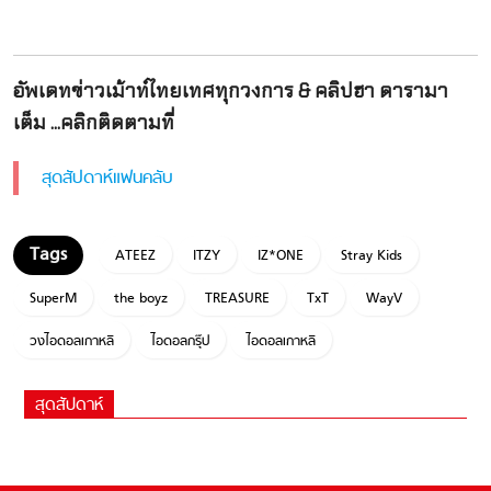
อัพเดทข่าวเม้าท์ไทยเทศทุกวงการ & คลิปฮา ดารามา
เต็ม ...คลิกติดตามที่
สุดสัปดาห์แฟนคลับ
ATEEZ
ITZY
IZ*ONE
Stray Kids
SuperM
the boyz
TREASURE
TxT
WayV
วงไอดอลเกาหลี
ไอดอลกรุ๊ป
ไอดอลเกาหลี
สุดสัปดาห์