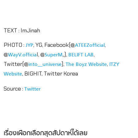
TEXT : ImJinah
PHOTO :
, YG, Facebook(@
,
JYP
ATEEZofficial
@
l
, @
,,),
,
WayV.officia
SuperM
BELIFT LAB
Twitter(@
),
,
into__universe
The Boyz Website
ITZY
, BIGHIT, Twitter Korea
Website
Source :
Twitter
เรื่องเผือกเลือกสุดสัปดาห์ได้เลย