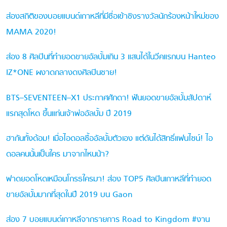
ส่องสถิติของบอยแบนด์เกาหลีที่มีชื่อเข้าชิงรางวัลนักร้องหน้าใหม่ของ
MAMA 2020!
ส่อง 8 ศิลปินที่ทำยอดขายอัลบั้มเกิน 3 แสนได้ในวีคแรกบน Hanteo
IZ*ONE ผงาดกลางดงศิลปินชาย!
BTS–SEVENTEEN–X1 ประกาศศักดา! ฟันยอดขายอัลบั้มสัปดาห์
แรกสุดโหด ขึ้นแท่นเจ้าพ่ออัลบั้ม ปี 2019
ฮากันทั้งด้อม! เมื่อไอดอลซื้ออัลบั้มตัวเอง แต่ดันได้สิทธิ์แฟนไซน์! ไอ
ดอลคนนั้นเป็นใคร มาจากไหนน้า?
ฟาดยอดโหดเหมือนโกรธใครมา! ส่อง TOP5 ศิลปินเกาหลีที่ทำยอด
ขายอัลบั้มมากที่สุดในปี 2019 บน Gaon
ส่อง 7 บอยแบนด์เกาหลีจากรายการ Road to Kingdom #งาน