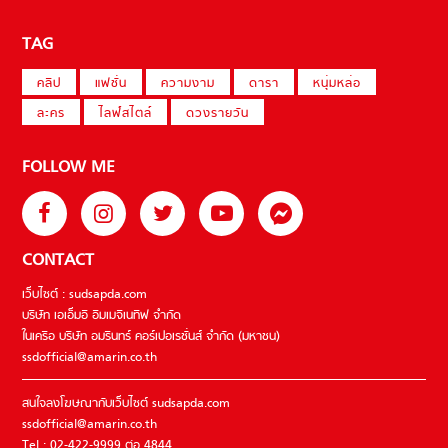
TAG
คลิป
แฟชั่น
ความงาม
ดารา
หนุ่มหล่อ
ละคร
ไลฟ์สไตล์
ดวงรายวัน
FOLLOW ME
CONTACT
เว็บไซต์ : sudsapda.com
บริษัท เอเอ็มอี อิมเมจิเนทีฟ จำกัด
ในเครือ บริษัท อมรินทร์ คอร์เปอเรชั่นส์ จำกัด (มหาชน)
ssdofficial@amarin.co.th
สนใจลงโฆษณากับเว็บไซต์ sudsapda.com
ssdofficial@amarin.co.th
Tel : 02-422-9999 ต่อ 4844