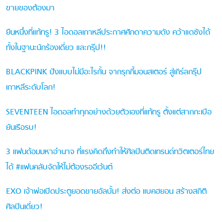
ขายของต้องมา
ยืนหนึ่งที่แท้ทรู! 3 ไอดอลเกาหลีประกาศศักดาความดัง คว้าแดซังได้
ทั้งในฐานะนักร้องเดี่ยว และกรุ๊ป!!
BLACKPINK ปังแบบไม่มีอะไรกั้น จากรุกกี้มอนสเตอร์ สู่เกิร์ลกรุ๊ป
เกาหลีระดับโลก!
SEVENTEEN ไอดอลทำทุกอย่างด้วยตัวเองที่แท้ทรู ตั้งแต่สากกะเบือ
ยันเรือรบ!
3 แฟนด้อมมหาอำนาจ ที่แรงคิดถึงทำให้ศิลปินติดเทรนด์ทวิตเตอร์ไทย
ได้ #แฟนคลับจัดให้ไม่ต้องรออีเว้นต์
EXO เจ้าพ่อเปิดประตูยอดขายอัลบั้ม! ส่งต่อ แบคฮยอน สร้างสถิติ
ศิลปินเดี่ยว!