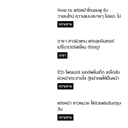
How to แต่งหน้าโทนชมพู รับ
วาเลนไทน์ หวานแบบสบายๆ ไม่เยอะ ไม่
เลี่ยน
ความงาม
ดารา สาวผิวแทน แต่งลุคอินเตอร์
เปรี้ยวเว่อร์แค่ไหน ต้องดู!
ดารา
รีวิว ไพรเมอร์ เมคอัพชิ้นเด็ด เคล็ดลับ
ผิวหน้ากระจ่างใส กู้หน้าศพให้เป็นหน้า
สวย
ความงาม
แต่งหน้า สาวหมวย ให้สวยแซ่บรับตรุษ
จีน
ความงาม