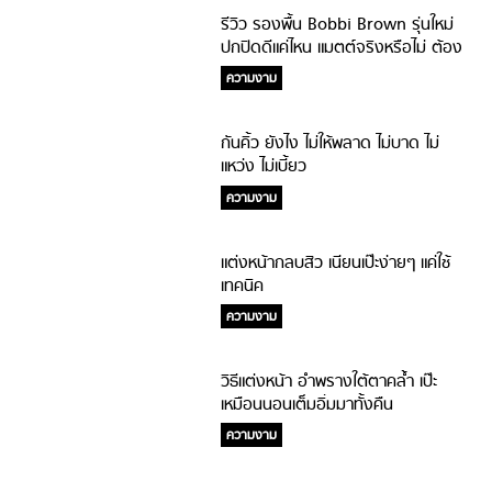
รีวิว รองพื้น Bobbi Brown รุ่นใหม่
ปกปิดดีแค่ไหน แมตต์จริงหรือไม่ ต้อง
พิสูจน์!
ความงาม
กันคิ้ว ยังไง ไม่ให้พลาด ไม่บาด ไม่
แหว่ง ไม่เบี้ยว
ความงาม
แต่งหน้ากลบสิว เนียนเป๊ะง่ายๆ แค่ใช้
เทคนิค
ความงาม
วิธีแต่งหน้า อำพรางใต้ตาคล้ำ เป๊ะ
เหมือนนอนเต็มอิ่มมาทั้งคืน
ความงาม