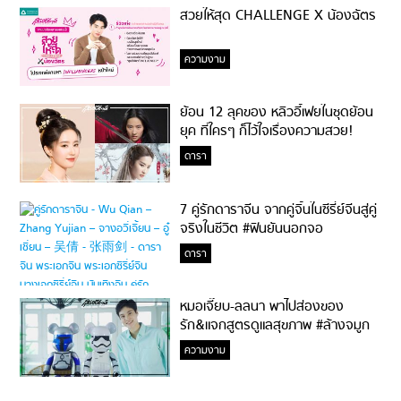
สวยให้สุด CHALLENGE X น้องฉัตร
ความงาม
ย้อน 12 ลุคของ หลิวอี้เฟยในชุดย้อน
ยุค ที่ใครๆ ก็ไว้ใจเรื่องความสวย!
ดารา
7 คู่รักดาราจีน จากคู่จิ้นในซีรี่ย์จีนสู่คู่
จริงในชีวิต #ฟินยันนอกจอ
ดารา
หมอเจี๊ยบ-ลลนา พาไปส่องของ
รัก&แจกสูตรดูแลสุขภาพ #ล้างจมูก
ไม่ยากจะสอนให้
ความงาม