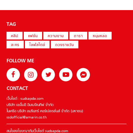
TAG
คลิป
แฟชั่น
ความงาม
ดารา
หนุ่มหล่อ
ละคร
ไลฟ์สไตล์
ดวงรายวัน
FOLLOW ME
CONTACT
เว็บไซต์ : sudsapda.com
บริษัท เอเอ็มอี อิมเมจิเนทีฟ จำกัด
ในเครือ บริษัท อมรินทร์ คอร์เปอเรชั่นส์ จำกัด (มหาชน)
ssdofficial@amarin.co.th
สนใจลงโฆษณากับเว็บไซต์ sudsapda.com