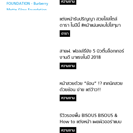
ความงาม
แต่งหน้ารับปริญญา สวยใสสไตล์
ดารา ในปีนี้ #หน้าแน่นหลบไปใสๆมา
แรง
ดารา
สายฝ. ฟอลล์รึยัง 5 บิวตี้บล็อกเกอร์
งานดี มาแรงในปี 2018
ความงาม
หน้าสวยด้วย “ช้อน” !? เทคนิคสวย
ด้วยช้อน ง่าย แต่ว้าว!!
ความงาม
รีวิวรองพื้น BISOUS BISOUS &
How to แต่งหน้า เผยผิวออร่าแบบ
สาวเกาหลี
ความงาม