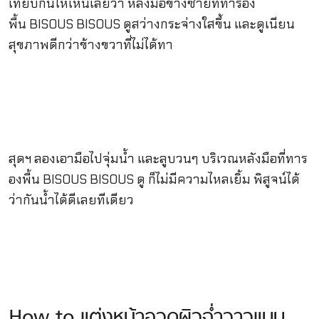
เทียบกันให้เห็นเลยว่า หลังมือข้างซ้ายที่ทารอง
พื้น BISOUS BISOUS ดูสว่างกระจ่างใสขึ้น และดูเนียน
สุขภาพดีกว่าข้างขวาที่ไม่ได้ทา
สุดฯ ลองเอามือไปจุ่มน้ำ และลูบวนๆ บริเวณหลังมือที่ทาร
องพื้น BISOUS BISOUS ดู ก็ไม่มีความไหลเยิ้ม พิสูจน์ได้
ว่ากันน้ำได้ดีเลยทีเดียว
How to แต่งหน้าอวดผิวฉ่ำวาวแบบ