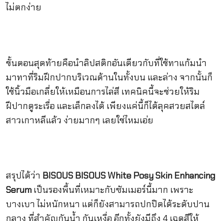
ไม่ตกง่าย
ขั้นตอนสุดท้ายคือนำลิปสติกอันเดียวกับที่ใช้ทาแก้มนำ
มาทาที่ริมฝีกปากบริเวณด้านในทั้งบน และล่าง จากนั้นก็
ใช้นิ้วมือเกลี่ยให้เหมือนการไล่สี เทคนิคนี้จะช่วยให้ริม
ฝีปากดูระเรื่อ และเล็กลงได้ เพียงแค่นี้ก็ได้ลุคสวยสไตล์
สาวเกาหลีแล้ว ง่ายมากๆ เลยใช่ไหมเอ่ย
สรุปได้ว่า
BISOUS BISOUS White Posy Skin Enhancing
Serum
เป็นรองพื้นที่เหมาะกับซัมเมอร์นี้มาก เพราะ
บางเบา ไม่หนักหนา แต่ก็ยังสามารถปกปิดได้ระดับปาน
กลาง ที่สำคัญกันน้ำ กันเหงื่อ อีกทั้งยังมีถึง 4 เฉดสีให้