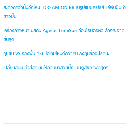
สะดวกกว่านี้มีอีกไหม! DREAM ON BB ในรูปแบบสเปรย์ แค่พ่นปุ๊บ ก็
ขาวปั๊บ
เครื่องล้างหน้า นูสกิน Ageloc LumiSpa อ่อนโยนต่อผิว ล้างสะอาด
ขั้นสุด
คุชชั่น VS รองพื้น YSL ไอเท็มไหนดีกว่ากัน ลงทุนซื้ออะไรดีนะ
เปลี่ยนสีผม ทำสีสุดเยินให้กลับมาสวยปิ๊งแบบดูสุขภาพดีสุดๆ