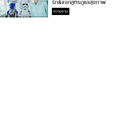
รัก&แจกสูตรดูแลสุขภาพ
#ล้างจมูกไม่ยากจะสอนให้
ความงาม