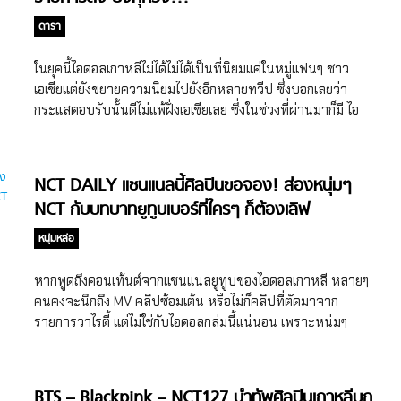
ด้วย หนุ่มๆ BTS […]
ดารา
ในยุคนี้ไอดอลเกาหลีไม่ได้ไม่ได้เป็นที่นิยมแค่ในหมู่แฟนๆ ชาว
เอเชียแต่ยังขยายความนิยมไปยังอีกหลายทวีป ซึ่งบอกเลยว่า
กระแสตอบรับนั้นดีไม่แพ้ฝั่งเอเชียเลย ซึ่งในช่วงที่ผ่านมาก็มี ไอ
ดอลเกาหลีบุกตลาดอเมริกา กันอยู่หลายวง แถมยังได้ออก
รายการทีวีดังๆ ของอมเริกากันทั้งนั้น มีใครบ้างต้องไปดูกัน BTS
เรียกว่าเป็นไอดอลระดับโลกแล้วก็ว่าได้ สำรับวงไอดอลเกาหลี
NCT DAILY แชนแนลนี้ศิลปินขอจอง! ส่องหนุ่มๆ
จากค่าย Bighitอย่างBTS ที่ปัจจุบันกำลังมีทัวร์คอนเสิร์ตอยู่ที่
NCT กับบทบาทยูทูบเบอร์ที่ใครๆ ก็ต้องเลิฟ
อเมริกาภายใต้ชื่อคอนเสิร์ตว่า “Love Yourself: Speak
Yourself” ซึ่งก็บัตรคอนเสิร์ตก็ Sold Out ไปเกือบทุกเมืองแล้ว
หนุ่มหล่อ
เป็นธรรมดาสำหรับการโปรโมทศิลปินในอเมริกาที่จะมีการไป
ออกรายการทีวี BTSก็ไม่พลาดเช่นกัน พวกเขาได้แวะเวียนไปยัง
หากพูดถึงคอนเท้นต์จากแชนแนลยูทูบของไอดอลเกาหลี หลายๆ
รายการดังๆ มากมายไม่ว่าจะเป็น The Late Late Show with
คนคงจะนึกถึง MV คลิปซ้อมเต้น หรือไม่ก็คลิปที่ตัดมาจาก
James Corden EllenShow หรือ Good Morning America
รายการวาไรตี้ แต่ไม่ใช่กับไอดอลกลุ่มนี้แน่นอน เพราะหนุ่มๆ
พวกเขาก็ได้ไปโชว์ความสามารถมาหมดแล้ว ล่าสุดกับรายการ
NCT เขามีแชนแนลยูทูปที่ชื่อว่า NCT DAILY ไว้คอยอัพโหลด
The Late Show with Stephen Colbert ณ Ed Sullivan
คลิปต่างๆ ให้แฟนๆ ได้เห็นตัวตน เสน่ห์และความสามารถของ
Theater โรงละครที่ The Beatles ทำการแสดงครั้งแรกใน
พวกเขาแต่ละคน ที่บอกได้เลยว่าไม่ได้มีดีแค่บนเวทีแน่นอน!!!
BTS – Blackpink – NCT127 นำทัพศิลปินเกาหลีบุก
อเมริกา ซึ่งนี่ก็เป็นครั้งแรกของ […]