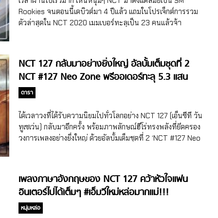
เวลาผ่านไปเร็วมาก เห็นหนุ่มๆ NCT มาตั้งแต่สมัยเป็น SM
Rookies จนตอนนี้เดบิวต์มา 4 ปีแล้ว แถมในโปรเจ็กต์การรวม
ตัวล่าสุดใน NCT 2020 เมมเบอร์ทะลุเป็น 23 คนแล้วจ้า
NCT 127 กลับมาอย่างยิ่งใหญ่ อัลบั้มเต็มชุดที่ 2
NCT #127 Neo Zone พรีออเดอร์ทะลุ 5.3 แสน
อัลบั้ม
ดารา
ได้เวลาวงที่ได้รับความนิยมไปทั่วโลกอย่าง NCT 127 (เอ็นซีที วัน
ทูเซเว่น) กลับมาอีกครั้ง พร้อมภาพลักษณ์ฮีโร่ทรงพลังที่ยึดครอง
วงการเพลงอย่างยิ่งใหญ่ ด้วยอัลบั้มเต็มชุดที่ 2 ‘NCT #127 Neo
Zone’ (เอ็นซีที นัมเบอร์วันทูเซเว่น นีโอ โซน) และเพลงเปิดตัวที่
โดดเด่น โชว์ท่าเต้นศิลปะต่อสู้สุดอิมแพ็ค ‘Kick It’ (คิก อิท) NCT
127 กลับมาอย่างยิ่งใหญ่ อัลบั้มเต็มชุดที่ 2 NCT #127 Neo
เพลงภาษาอังกฤษของ NCT 127 คว้าหัวใจแฟน
Zone พรีออเดอร์ทะลุ 5.3 แสนอัลบั้ม สำหรับใครที่ยังจำได้ไม่
อินเตอร์ไปได้เต็มๆ #เอ็มวีใหม่หล่อมากแม่!!!
ครบ ขอทวนอีกทีว่า NCT 127 ประกอบไปด้วยสมาชิก 9 หนุ่ม
ได้แก่ ‘TAEIL’ (แทอิล), ‘JOHNNY’ (จอห์นนี่), ‘TAEYONG’
หนุ่มหล่อ
(แทยง), ‘DOYOUNG’ (โดยอง), ‘JAEHYUN’ (แจฮยอน), ‘MARK’