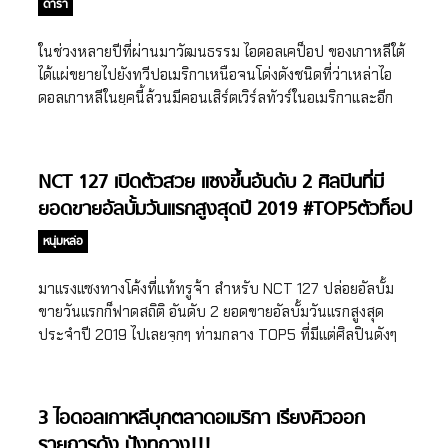
ดารา
ภายในเวลาไม่ถึง 1 […]
ในช่วงหลายปีที่ผ่านมาวัฒนธรรม ไอดอลเคป็อป ของเกาหลีใต้
ได้แผ่ขยายไปยังทวีปอเมริกาเหนือจนโด่งดังชนิดที่ว่าเหล่าไอ
ดอลเกาหลีในยุคนี้ล้วนมีคอนเสิร์ตเวิร์ลทัวร์ในอเมริกาและอีก
หลายๆทวีปในแถบตะวันตก แต่อีกสิ่งหนึ่งที่น่าสนใจคือ นอกจาก
เหล่าไอดอลเกาหลีจะมีการเปิดตัวในช่องโทรทัศน์ของอเมริกา
พวกเขาก็ยังมีการทำเพลงร่วมกับศิลปินอเมริกันชื่อดังอีกด้วย
NCT 127 เปิดตัวสวย แซงขึ้นอันดับ 2 ศิลปินที่มี
เรียกว่าเป็นการฟีตเจอร์ริ่งข้ามขอบเขตด้านภาษาไปเลย BTS ไอ
ยอดขายอัลบั้มวันแรกสูงสุดปี 2019 #TOP5ตัวท็อป
ดอลเคป็อป ขวัญใจแฟนๆ ชาวอเมริกัน ไอดอลเคป็อปกลุ่มแรกที่
ทั้งนั้น
จะไม่พูดถึงไม่ได้เลยก็คือ BTS ไอดอลที่ไม่ว่าแฟนๆเคป็อปชาติ
หนุ่มหล่อ
ไหนก็ต้องรู้จัก นอกจากสร้างชื่อเสียงและมีกลุ่มแฟนคลับ
มากมายในสหรัฐอเมริกา BTS ยังได้รับรางวัลใหญ่จากเวทีชื่อดัง
มาแรงแซงทางโค้งที่แท้ทรูจ้า สำหรับ NCT 127 ปล่อยอัลบั้ม
ในสหรัฐอเมริกาจำนวนมาก ไม่ว่าจะเป็นรางวัล Top Social
ขายวันแรกก็ฟาดสถิติ อันดับ 2 ยอดขายอัลบั้มวันแรกสูงสุด
Artist 3 ปีซ้อน จากเวที Billbaord Music Awards BTS ถือ
ประจำปี 2019 ไปเลยจุกๆ ท่ามกลาง TOP5 ที่มีแต่ศิลปินดังๆ
เป็นศิลปินเกาหลีกลุ่มแรกที่ได้รับรางวัลจากเวทีนี้ รวมไปถึง
ทั้งนั้น
รางวัลจาก Guinness World Record วงศิลปิน K-POP ที่มียอด
เข้าชม MV ใน Youtube ภายใน 24 ชั่วโมง สูงที่สุดและยังเป็น
3 ไอดอลเกาหลีบุกตลาดอเมริกา เรียงคิวออก
เจ้าของรางวัล Most Twitter engagements ซึ่งรางวัลนี้เคย
รายการดัง ปังทุกวง!!!
ตกเป็นของนักร้องหนุ่มชื่อดัง แฮร์รี่ สไตลส์ (Harry Styles) อีก