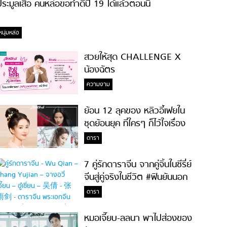
ระมูลเสื้อ คนหล่อขอทำดีปี 19 ได้แล้วตอนนี้
หนุ่มหล่อ
สวยให้สุด CHALLENGE X
น้องฉัตร
ความงาม
ย้อน 12 ลุคของ หลิวอี้เฟยใน
ชุดย้อนยุค ที่ใครๆ ก็ไว้ใจเรื่อง
ความสวย!
ดารา
7 คู่รักดาราจีน จากคู่จิ้นในซีรี่ย์
จีนสู่คู่จริงในชีวิต #ฟินยันนอก
จอ
ดารา
หมอเจี๊ยบ-ลลนา พาไปส่องของ