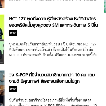
ที่ 3 “STICKER”ประสบความสำเร็จมากๆ ไหนๆ ก็คัมแบ็คสักที
สุดสัปดาห์ก็มีโอกาสได้พูดคุยแบบสุด Exclusive กับหนุ่มๆ NCT
127 ถึงการคัมแบ็คในครั้งนี้ และความผูกพันที่มีกับประเทศไทย
NCT 127 พูดถึงความรู้สึกหลังสร้างประวัติศาสตร์
และแฟนคลับชาวไทย ตามสุดฯ มาเลยค่าาาาา ส่งความคิดถึง
ยอดพรีอัลบั้มสูงสุดของ SM และการเดินทาง 5 ปีใน
ข้ามประเทศไปเกาหลี กับสัมภาษณ์สุดพิเศษจาก NCT 127 ตอน
วงการ!
ฟังเพลงไตเติล “Sticker” ครั้งแรก รู้สึกอย่างไร แจฮยอน : เสียง
ดารา
ขลุ่ยตอนเริ่มเพลงน่าจะติดอยู่ในหัวตลอดเวลาเลยครับ น่า
ประทับใจมากครับ ยูตะ : ผมคิดว่า ช่างเป็นเพลงที่มีเอกลักษณ์
ปูพรมแดงต้อนรับการกลับมาในรอบ 1 ปี 6 เดือนของ NCT 127
มากครับ ยิ่งฟังยิ่งมีองค์ประกอบมากมายที่ทำให้ติดหูผมครับ
ที่ปังตั้งแต่ประกาศคัมแบ็คแล้ว ยิ่งพอเปิดให้พรีออเดอร์อัลบั้ม
พวกเราเองก็ตกหลุมรักเพลง ‘Sticker’ เหมือนกันครับ เพราะ
NCT 127 ก็ฟาดยอดเกินล้านตั้งแต่วันแรก #แรงมาก ณ จุดนี้เกีย
ฉะนั้น ทุกคนไปฟังเพลง ‘Sticker’ แล้วตกหลุมรักทำนองของ
มเดินหน้าทุบสถิติต่อไม่รอแล้วนะ NCT 127 กลับมาพร้อมความ
เพลงนี้กันด้วยนะครับ! มาร์ค : ไปตกหลุมรักกันด้วยนะครับ!
ปัง ทั้งอัลบั้ม และสถิติ จักรวาล NCT เขาปังกันไม่หยุดจริงๆ หลัง
เพลงในอัลบั้มที่ชอบมากที่สุด พร้อมบอกเหตุผลว่าทำไม […]
จากปีก่อน NCT 127 ก็ฟาดยอดขายอัลบั้มรวมรีแพ็กเกจเกินล้าน
วง K-POP ที่มีจำนวนสมาชิกมากกว่า 10 คน แถม
ไปแล้ว ต่อมาในโปรเจ็กต์ NCT 2020 ก็ทำยอดขายอัลบั้มเกิน
งานดี มีคุณภาพ! #เยอะจนเลือกเมนไม่ถูก
ล้าน 2 อัลบั้มรัวๆ เรียกว่าปี 2020 เป็นปีที่ NCT เจริญเติบโต
แบบสุดปังมาก ทางเราก็ว่าปี 2020 เป็นปีทองของจักรวาล
ดารา
NCT แล้ว แต่ปี 2021 ปีทองยิ่งกว่า หลังจาก NCT DREAM คัม
แบ็คด้วยอัลบั้มเต็มชุดแรก “‘Hot Sauce” ไปเมื่อเดือนพฤษภาคม
นับวันจำนวนสมาชิกวงไอดอลเกาหลียิ่งเพิ่มขึ้นเรื่อยๆ แต่สุด
ซึ่งปรากฏกว่าทำสถิติยอดพรีออเดอร์อัลบั้มถึง 1.71 […]
สัปดาห์ไม่หวั่น ขอพา วง K-POP ที่มีจำนวนสมาชิกมากกว่า 10