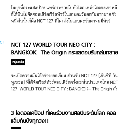
(มาร์ค), ‘HAECHAN’ (แฮชาน), ‘YUTA’ (ยูตะ) และ ‘JUNGWOO’
ในยุคที่กระแสเคป๊อปแพร่กระจายไปทั่วโลก เหล่าไอดอลเกาหลี
(จองอู) พวกเขาได้พิสูจน์ให้เห็นถึงพลังอันแข็งแกร่งระดับโลก […]
ก็ได้บินไปจัดคอนเสิร์ตเวิร์ลทัวร์ในแถบตะวันตกกันมากมาย ซึ่ง
หนึ่งในนั้นก็คือ NCT 127 ที่โด่งดังในแถบตะวันตกจนมีทัวร์
คอนเสิร์ตในทวีปอเมริกาและยุโรป แถมได้รับกระแสตอบรับจาก
แฟนๆ ต่างชาติดีมากซะด้วย หนุ่มๆ NCT 127 ก็เลยต้องมีเพลง
เวอร์ชั่นภาษาอังกฤษมาเอาใจแฟนๆ อินเตอร์ให้ร้องตามกันได้
NCT 127 WORLD TOUR NEO CITY :
อย่างคล่องปาก โดย เพลงภาษาอังกฤษของ NCT 127 ก็มีถึง 2
BANGKOK– The Origin กระแสตอบรับถล่มทลาย
เพลงด้วยกันแล้ว งานนี้จะคูลขนาดไหนไปดูกันเลย เพลงภาษา
อังกฤษของ NCT 127 เพลงแรกที่ปล่อยออกมาคือเพลง Regular
หนุ่มหล่อ
ซึ่งเป็นเพลงโปรโมทจากอัลบั้ม Regular-Irregular ที่ปล่อยออก
มาเมื่อปี 2018 ที่ผ่านมา ซึ่งอัลบั้ม Regular-Irregular ก็เป็น
ระเบิดความมันได้อย่างยอดเยี่ยม สำหรับ NCT 127 (เอ็นซีที วัน
อัลบั้มแรกที่พาหนุ่มๆ NCT 127 ขึ้นชาร์ต Billboard 200 โดย
ทูเซเว่น) ที่ได้จัดเวิลด์ทัวร์คอนเสิร์ตครั้งแรกในประเทศไทย NCT
เปิดตัวในอันดับที่ 86 และในปี 2018 NCT 127 ก็ได้ถูกเลือกให้
127 WORLD TOUR NEO CITY : BANGKOK– The Origin ถึง
เป็น “Up Next” artist ของ Apple Music ซึ่งหนุ่มๆ จะได้รับการ
3 รอบการแสดง ในวันศุกร์ที่ 21 วันเสาร์ที่ 22 และวันอาทิตย์ที่
โปรโมทผ่าน Beats1 […]
23 มิถุนายนที่ผ่านมา ณ ธันเดอร์โดม เมืองทองธานี งานนี้ 9
หนุ่ม NCT 127 ก็ได้สร้างปรากฏการณ์ Sold Out ทันทีที่เปิด
3 ไอดอลเคป็อป ที่เคยร่วมงานศิลปินระดับโลก คอล
จำหน่าย รวมทั้งสิ้น 18,000 ใบ โดยบัตรคอนเสิร์ตของ 2 รอบ
แล็บกันปังทุกวง!!
การแสดงแรกจำนวน 12,000 ใบ ถูกจำหน่ายหมดในระยะเวลา
เพียง 3 นาที ส่วนรอบที่ 3 ที่ประกาศเพิ่มนั้น บัตรหมดเกลี้ยง