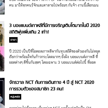
คน มาให้ทุกคนรู้จักและตาลายไปพร้อมๆ กันจ้า งานนี้เลือกเมน
กันไม่ถูกแน่นอน วง K-POP ที่มีจำนวนสมาชิกมากกว่า 10 คน
แถมงานดี มีคุณภาพ! THE BOYZ ศูนย์รวมเด็กเก่งจากหลาก
หลายรายการแข่งขัน ไม่ว่าจะ High School Rapper , Kpop
3 บอยแบนด์เกาหลีที่มีการเจริญเติบโตมากในปี 2020
Star 6 และ Produce 101 Season 2 หลอมรวมกันจนเป็นวง
สถิติพุ่งเพิ่มเกิน 2 เท่า!
หนุ่มหล่อที่เปรียบเสมือนตัวแทนแห่งความสดใสของเด็กหนุ่มวัย
รุ่น The Boyz เดบิวต์เมื่อปี 2017 กับเพลงไตเติ้ล Boy พร้อมกับ
ดารา
สมาชิกทั้งหมด 12 คน คือ ซังยอน (หัวหน้าวง) , เจคอป , ยองฮุน ,
ฮยอนแจ , จูยอน […]
ปี 2020 เป็นปีที่ไอดอลเกาหลีพากันทุบสถิติของตัวเองกันไม่หยุด
เรียกว่าพร้อมใจกันก้าวกระโดดมากๆ ยิ่งฝั่ง บอยแบนด์เกาหลี ที่
ยอดต่างๆ ดีขึ้นกันสุดๆ โดยเฉพาะ 3 บอยแบนด์ต่อไปนี้ ที่ยอด
ทะลุจากเดิมเกิน 2 เท่า
จักรวาล NCT กับการเดินทาง 4 ปี สู่ NCT 2020
การรวมตัวของสมาชิก 23 คน!
หนุ่มหล่อ