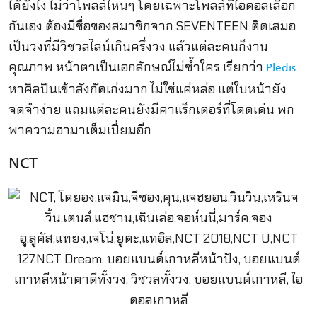
ได้ยังไง ไม่ว่าโพลล์ไหนๆ โดยเฉพาะโพลล์ที่ไอดอลเลือก
กันเอง ต้องมีชื่อของสมาชิกจาก SEVENTEEN ติดเสมอ
เป็นวงที่มีวิชวลไลน์เกินครึ่งวง แล้วแต่ละคนก็งาน
คุณภาพ หน้าตาเป็นเอกลักษณ์ไม่ซ้ำใคร เรียกว่า
Pledis
หาศิลปินเข้าสังกัดเก่งมาก ไม่ใช่แค่หล่อ แต่ใบหน้ายัง
จดจำง่าย แถมแต่ละคนยังมีคาแร็กเตอร์ที่โดดเด่น พก
พาความฮามาเต็มเปี่ยมอีก
NCT