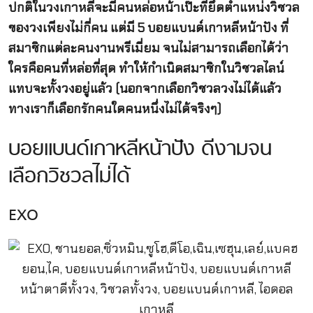
ปกติในวงเกาหลีจะมีคนหล่อหน้าเป๊ะที่ยึดตำแหน่งวิชวล
ของวงเพียงไม่กี่คน แต่มี 5 บอยแบนด์เกาหลีหน้าปัง ที่
สมาชิกแต่ละคนงานพรีเมี่ยม จนไม่สามารถเลือกได้ว่า
ใครคือคนที่หล่อที่สุด ทำให้กำเนิดสมาชิกในวิชวลไลน์
แทบจะทั้งวงอยู่แล้ว (นอกจากเลือกวิชวลวงไม่ได้แล้ว
ทางเราก็เลือกรักคนใดคนหนึ่งไม่ได้จริงๆ)
บอยแบนด์เกาหลีหน้าปัง ดีงามจน
เลือกวิชวลไม่ได้
EXO