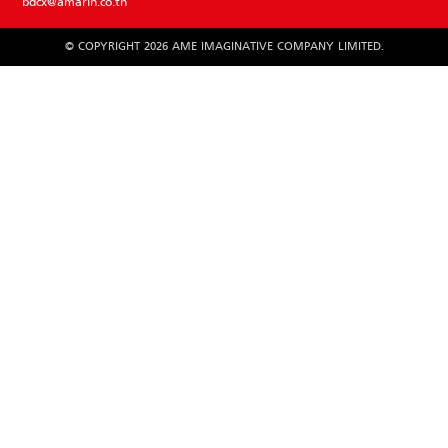
bdcx@amarin.co.th
© COPYRIGHT 2026 AME IMAGINATIVE COMPANY LIMITED.