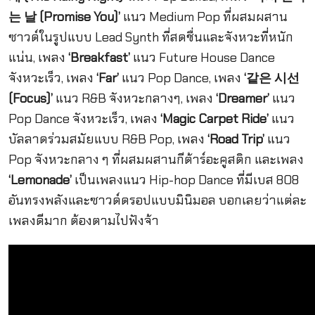
는
날
(Promise You)’
แนว Medium Pop ที่ผสมผสาน
ซาวด์ในรูปแบบ Lead Synth ที่สดชื่นและจังหวะที่หนัก
แน่น, เพลง
‘Breakfast’
แนว Future House Dance
จังหวะเร็ว, เพลง
‘Far’
แนว Pop Dance, เพลง
‘
같은
시선
(Focus)’
แนว R&B จังหวะกลางๆ, เพลง
‘Dreamer’
แนว
Pop Dance จังหวะเร็ว, เพลง
‘Magic Carpet Ride’
แนว
บัลลาดร่วมสมัยแบบ R&B Pop, เพลง
‘Road Trip’
แนว
Pop จังหวะกลาง ๆ ที่ผสมผสานกีต้าร์อะคูสติก และเพลง
‘Lemonade’
เป็นเพลงแนว Hip-hop Dance ที่มีเบส 808
อันทรงพลังและซาวด์ดรอปแบบมินิมอล บอกเลยว่าแต่ละ
เพลงดีมาก ต้องตามไปฟังจ้า