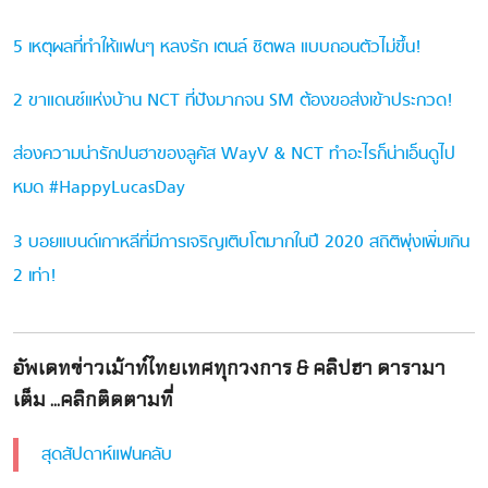
5 เหตุผลที่ทำให้แฟนๆ หลงรัก เตนล์ ชิตพล แบบถอนตัวไม่ขึ้น!
2 ขาแดนซ์แห่งบ้าน NCT ที่ปังมากจน SM ต้องขอส่งเข้าประกวด!
ส่องความน่ารักปนฮาของลูคัส WayV & NCT ทำอะไรก็น่าเอ็นดูไป
หมด #HappyLucasDay
3 บอยแบนด์เกาหลีที่มีการเจริญเติบโตมากในปี 2020 สถิติพุ่งเพิ่มเกิน
2 เท่า!
อัพเดทข่าวเม้าท์ไทยเทศทุกวงการ & คลิปฮา ดารามา
เต็ม ...คลิกติดตามที่
สุดสัปดาห์แฟนคลับ