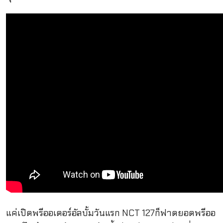
แค่เปิดพรีออเดอร์อัลบั้มวันแรก NCT 127ก็ฟาดยอดพรีออ