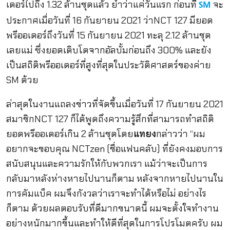
เดอร์ไปถึง 1.32 ล้านชุดแล้ว ย้ำว่าแค่วันแรก ก่อนที่
จะ
SM
ประกาศเมื่อวันที่ 16 กันยายน 2021 ว่าNCT 127 มียอด
พรีออเดอร์ถึงวันที่ 15 กันยายน 2021 ทะลุ 2.12 ล้านชุด
เลยแม่ ซึ่งยอดเติบโตจากอัลบั้มก่อนถึง 300% และยัง
เป็นสถิติพรีออเดอร์ที่สูงที่สุดในประวัติศาสตร์ของค่าย
SM ด้วย
ล่าสุดในงานแถลงข่าวที่จัดขึ้นเมื่อวันที่ 17 กันยายน 2021
สมาชิกNCT 127 ก็ได้พูดถึงความรู้สึกที่สามารถทำสถิติ
ยอดพรีออเดอร์เกิน 2 ล้านชุดโดย
แทยง
กล่าวว่า “ผม
อยากจะขอบคุณ NCTzen (ชื่อแฟนคลับ) ที่ยังคงมอบการ
สนับสนุนและความรักให้กับพวกเรา แม้ว่าจะเป็นการ
กลับมาหลังห่างหายไปนานก็ตาม หลังจากหายไปนานใน
การคัมแบ็ค ผมจึงกังวลว่าเราจะทำได้หรือไม่ อย่างไร
ก็ตาม ด้วยผลตอบรับที่ดีมากขนาดนี้ ผมจะตั้งใจทำงาน
อย่างหนักมากขึ้นและทำให้ดีที่สุดในการโปรโมตครับ ผม