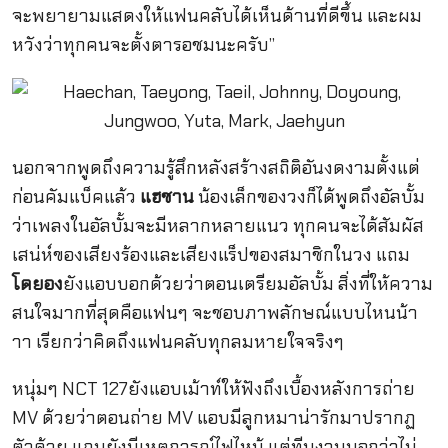
จะพยายามแสดงให้แฟนคลับได้เห็นด้านที่ดีขึ้น และผม
หวังว่าทุกคนจะตั้งตารอชมนะครับ”
นอกจากพูดถึงความรู้สึกหลังสร้างสถิติอันงดงามตั้งแต่
ก่อนคัมแบ็คแล้ว
แฮชาน
น้องเล็กของวงก็ได้พูดถึงอัลบั้ม
ว่าเพลงในอัลบั้มจะมีหลากหลายแนว ทุกคนจะได้สัมผัส
เสน่ห์ของเสียงร้องและเสียงแร็ปของสมาชิกในวง แถม
โดยอง
ยังแอบบอกด้วยว่าตอนเตรียมอัลบั้ม สิ่งที่ให้ความ
สนใจมากที่สุดคือแฟนๆ จะชอบภาพลักษณ์แบบไหนน้า
าา เรียกว่าคิดถึงแฟนคลับทุกลมหายใจจริงๆ
หนุ่มๆ NCT 127ยังแอบเม้าท์ให้ฟังถึงเบื้องหลังการถ่าย
MV ด้วยว่าตอนถ่าย MV แอบมีลูกหมาน่ารักมาปรากฏ
ตัวด้วย แถมยังมีเหตุการณ์ไฟไหม้ แต่ทีมงานบอกว่าไม่