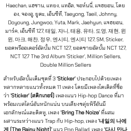
สำหรับอัลบั้มเต็มชุดที่ 3
‘Sticker’
ประกอบไปด้วยเพลง
หลากหลายแนวทั้งหมด 11 เพลง โดยมีเพลงไตเติลที่ชื่อ
ว่า
‘Sticker’
(สติกเกอร์)
เพลงแนว Hip-hop Dance ที่มา
พร้อมเบสไลน์อันหนักแน่น บนเสียงขลุ่ยพิรีอันมี
เอกลักษณ์และติดหู, เพลง
‘Bring The Noize’
ที่ผสม
ผสานระหว่างแนว Trap กับ Hip-hop, เพลง
‘
내일의
나에
게
(The Rainy Night)’
แนว Pop Ballad, เพลง
‘
다시
만나