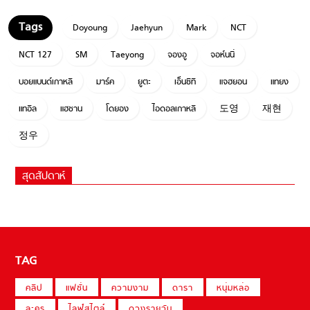
Doyoung
Jaehyun
Mark
NCT
NCT 127
SM
Taeyong
จองอู
จอห์นนี่
บอยแบนด์เกาหลี
มาร์ค
ยูตะ
เอ็นซีที
แจฮยอน
แทยง
แทอิล
แฮชาน
โดยอง
ไอดอลเกาหลี
도영
재현
정우
สุดสัปดาห์
TAG
คลิป
แฟชั่น
ความงาม
ดารา
หนุ่มหล่อ
ละคร
ไลฟ์สไตล์
ดวงรายวัน