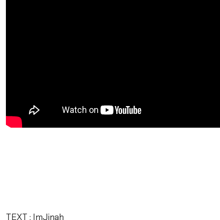
TEXT : ImJinah