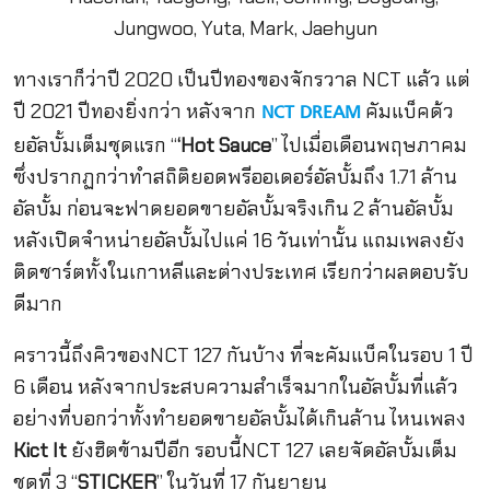
ทางเราก็ว่าปี 2020 เป็นปีทองของจักรวาล NCT แล้ว แต่
ปี 2021 ปีทองยิ่งกว่า หลังจาก
คัมแบ็คด้ว
NCT DREAM
ยอัลบั้มเต็มชุดแรก “
‘Hot Sauce
” ไปเมื่อเดือนพฤษภาคม
ซึ่งปรากฏกว่าทำสถิติยอดพรีออเดอร์อัลบั้มถึง 1.71 ล้าน
อัลบั้ม ก่อนจะฟาดยอดขายอัลบั้มจริงเกิน 2 ล้านอัลบั้ม
หลังเปิดจำหน่ายอัลบั้มไปแค่ 16 วันเท่านั้น แถมเพลงยัง
ติดชาร์ตทั้งในเกาหลีและต่างประเทศ เรียกว่าผลตอบรับ
ดีมาก
คราวนี้ถึงคิวของNCT 127 กันบ้าง ที่จะคัมแบ็คในรอบ 1 ปี
6 เดือน หลังจากประสบความสำเร็จมากในอัลบั้มที่แล้ว
อย่างที่บอกว่าทั้งทำยอดขายอัลบั้มได้เกินล้าน ไหนเพลง
Kict It
ยังฮิตข้ามปีอีก รอบนี้NCT 127 เลยจัดอัลบั้มเต็ม
ชุดที่ 3 “
STICKER
” ในวันที่ 17 กันยายน