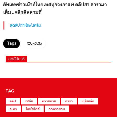
อัพเดทข่าวเม้าท์ไทยเทศทุกวงการ & คลิปฮา ดารามา
เต็ม ...คลิกติดตามที่
สุดสัปดาห์แฟนคลับ
รีวิวหนังสือ
สุดสัปดาห์
TAG
คลิป
แฟชั่น
ความงาม
ดารา
หนุ่มหล่อ
ละคร
ไลฟ์สไตล์
ดวงรายวัน