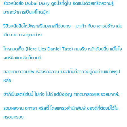
รีวิวหนังสือ Dubai Diary ดูอะไรที่ดูไบ อัดแน่นด้วยเกร็ดความรู้
มากกว่าการเป็นแค่ไกด์บุ๊ค!
รีวิวหนังสือไหว้พระเสริมมงคลที่ฮ่องกง – มาเก๊า กับอาจารย์ช้าง เล่ม
เดียวจบ ครบทุกอย่าง
โกหกมดเท็ต (Here Lies Daniel Tate) คนจริง หน้าต้องนิ่ง แม้ในใจ
จะเหงื่อแตกซิกก็ตามที
ยอดชายาจอมทัพ เรื่องรักอลวน เมื่อสตั๊นท์สาวจับคู่กับท่านแม่ทัพรูป
หล่อ
ข้าก็เป็นสตรีเช่นนี้ ไม่เก่ง ไม่ดี แต่บังเอิญ #เกิดมาสวยและรวยมากค่ะ
รวมผลงาน อกาธา คริสตี้ โดยแพรวสำนักพิมพ์ ของดีที่ต้องมีไว้ใน
ครอบครอง