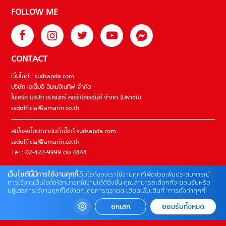
FOLLOW ME
CONTACT
เว็บไซต์ : sudsapda.com
บริษัท เอเอ็มอี อิมเมจิเนทีฟ จำกัด
ในเครือ บริษัท อมรินทร์ คอร์เปอเรชั่นส์ จำกัด (มหาชน)
ssdofficial@amarin.co.th
สนใจลงโฆษณากับเว็บไซต์ sudsapda.com
ssdofficial@amarin.co.th
Tel : 02-422-9999 ต่อ 4844
เว็บไซต์นี้มีการใช้งานคุกกี้
เว็บไซต์ของเราใช้งานคุกกี้เพื่อช่วยเพิ่มประสบการณ์
ติดต่อแจ้งปัญหาหรือร้องเรียน
การใช้งานเว็บไซต์ให้สามารถใช้งานได้ดียิ่งขึ้น คุณสามารถเลือกที่จะยอมรับหรือ
ปฏิเสธการใช้งานคุกกี้ได้ง่ายๆ โดยการดูรายละเอียดเพิ่มเติมที่ “การตั้งค่าคุกกี้”
02-422-9999 ต่อ 4180
(จันทร์ – ศุกร์ เวลา 09.00 – 18.00 น)
ยกเลิก
ยอมรับทั้งหมด
bdcx@amarin.co.th