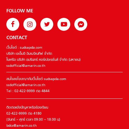
FOLLOW ME
CONTACT
เว็บไซต์ : sudsapda.com
บริษัท เอเอ็มอี อิมเมจิเนทีฟ จำกัด
ในเครือ บริษัท อมรินทร์ คอร์เปอเรชั่นส์ จำกัด (มหาชน)
ssdofficial@amarin.co.th
สนใจลงโฆษณากับเว็บไซต์ sudsapda.com
ssdofficial@amarin.co.th
Tel : 02-422-9999 ต่อ 4844
ติดต่อแจ้งปัญหาหรือร้องเรียน
02-422-9999 ต่อ 4180
(จันทร์ – ศุกร์ เวลา 09.00 – 18.00 น)
bdcx@amarin.co.th