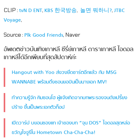
CLIP :
,
,
,
tvN D ENT
KBS 한국방송
놀면 뭐하니?
JTBC
,
Voyage
Source :
, Naver
Plk Good Friends
อัพเดตข่าวบันเทิงเกาหลี ซีรี่ย์เกาหลี ดาราเกาหลี ไอดอล
เกาหลีได้อีกเพียบที่สุดสัปดาห์ค่ะ
Hangout with Yoo ส่งวงยึดชาร์ตอีกแล้ว กับ MSG
WANNABE พร้อมดึงชอนยอบินเป็นนางเอก MV!
ทำความรู้จัก คิมซอนโฮ ผู้แจ้งเกิดจากบทพระรองจนดังเปรี้ยง
ปร้าง ขึ้นเป็นพระเอกตัวท็อป
เปิดวาร์ป บยอนซองแท เจ้าของบท “จุน DOS” ไอดอลสุดหล่อ
ขวัญใจจูรีใน Hometown Cha-Cha-Cha!