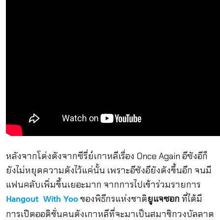
หลังจากโด่งดังจากซีรี่ย์เกาหลีเรื่อง Once Again อีซังอีก็
ยังไม่หยุดความดังไว้แค่นั้น เพราะอีซังอียังดังขึ้นอีก จนมี
แฟนคลับเพิ่มขึ้นเยอะมาก จากการไปเข้าร่วมรายการ
ของพิธีกรแห่งชาติ
ยูแจซอก
ที่ได้มี
Hangout With Yoo
การเปิดออดิชั่นคนดังเกาหลีที่จะมาเป็นสมาชิกวงบัลลาด