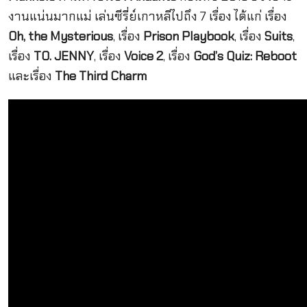
งานแน่นมากแม่ เล่นซีรี่ย์เกาหลีไปถึง 7 เรื่อง ได้แก่ เรื่อง
Oh, the Mysterious
, เรื่อง
Prison Playbook
, เรื่อง
Suits
,
เรื่อง
TO. JENNY
, เรื่อง
Voice 2
, เรื่อง
God’s Quiz: Reboot
และเรื่อง
The Third Charm