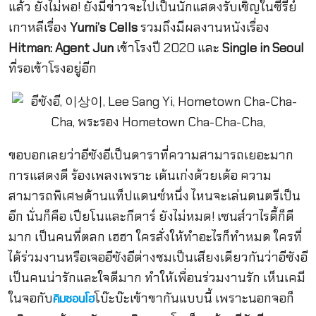
แล้ว ยังไม่พอ! ยังมีข่าวจะไปเป็นนักแสดงรับเชิญในซีรี่ย์
เกาหลีเรื่อง
Yumi’s Cells
รวมถึงมีผลงานหนังเรื่อง
Hitman: Agent Jun
เข้าโรงปี 2020 และ
Single in Seoul
ที่รอเข้าโรงอยู่อีก
ขอบอกเลยว่าอีซังอีเป็นดาราที่ความสามารถเยอะมาก
การแสดงดี ร้องเพลงเพราะ เต้นเก่งด้วยเด้อ ความ
สามารถพิเศษด้านแท็ปแดนซ์หนึ่ง ไหนจะเล่นดนตรีเป็น
อีก นั่นก็คือ เปียโนและกีตาร์ ยังไม่หมด! เซนส์วาไรตี้ก็ดี
มาก เป็นคนที่ตลก เฮฮา ใครสั่งให้ทำอะไรก็ทำหมด ใครที่
ได้ร่วมงานหรือเจออีซังอีต่างชมเป็นเสียงเดียวกันว่าอีซังอี
เป็นคนน่ารักและใจดีมาก ทำให้เพื่อนร่วมงานรัก เห็นเคมี
ในจอกับ
โบ๊ะบ๊ะเข้าขากันแบบนี้ เพราะนอกจอก็
คิมซอนโฮ