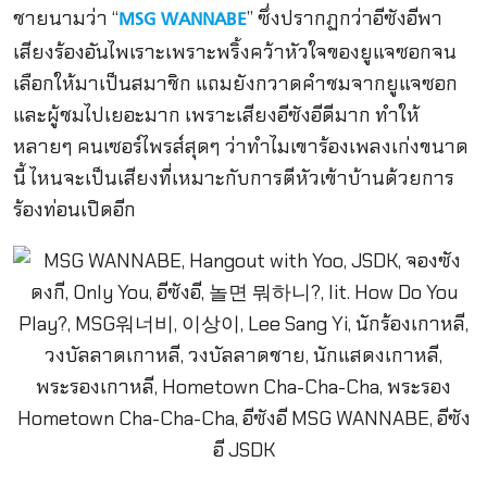
ชายนามว่า “
” ซึ่งปรากฏกว่าอีซังอีพา
MSG WANNABE
เสียงร้องอันไพเราะเพราะพริ้งคว้าหัวใจของยูแจซอกจน
เลือกให้มาเป็นสมาชิก แถมยังกวาดคำชมจากยูแจซอก
และผู้ชมไปเยอะมาก เพราะเสียงอีซังอีดีมาก ทำให้
หลายๆ คนเซอร์ไพรส์สุดๆ ว่าทำไมเขาร้องเพลงเก่งขนาด
นี้ ไหนจะเป็นเสียงที่เหมาะกับการตีหัวเข้าบ้านด้วยการ
ร้องท่อนเปิดอีก