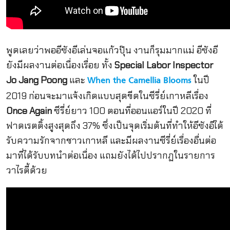
พูดเลยว่าพออีซังอีเล่นจอแก้วปุ๊น งานก็รุมมากแม่ อีซังอี
ยังมีผลงานต่อเนื่องเรื่อย ทั้ง
Special Labor Inspector
Jo Jang Poong
และ
ในปี
When the Camellia Blooms
2019 ก่อนจะมาแจ้งเกิดแบบสุดขีดในซีรี่ย์เกาหลีเรื่อง
Once Again
ซีรี่ย์ยาว 100 ตอนที่ออนแอร์ในปี 2020 ที่
ฟาดเรตติ้งสูงสุดถึง 37% ซึ่งเป็นจุดเริ่มต้นที่ทำให้อีซังอีได้
รับความรักจากชาวเกาหลี และมีผลงานซีรี่ย์เรื่องอื่นต่อ
มาที่ได้รับบทนำต่อเนื่อง แถมยังได้ไปปรากฏในรายการ
วาไรตี้ด้วย