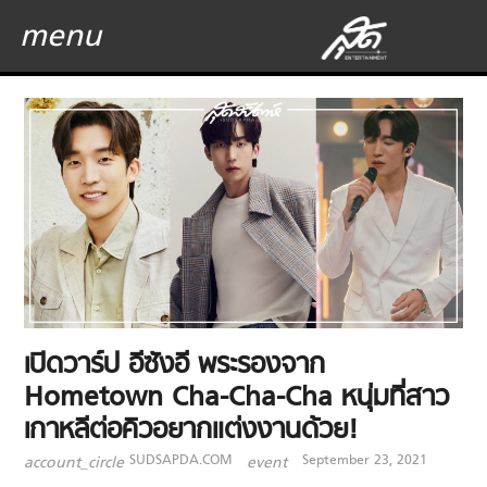
menu
เปิดวาร์ป อีซังอี พระรองจาก
Hometown Cha-Cha-Cha หนุ่มที่สาว
เกาหลีต่อคิวอยากแต่งงานด้วย!
SUDSAPDA.COM
September 23, 2021
account_circle
event