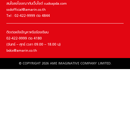
สนใจลงโฆษณากับเว็บไซต์ sudsapda.com
ssdofficial@amarin.co.th
Tel : 02-422-9999 ต่อ 4844
ติดต่อแจ้งปัญหาหรือร้องเรียน
02-422-9999 ต่อ 4180
(จันทร์ – ศุกร์ เวลา 09.00 – 18.00 น)
bdcx@amarin.co.th
© COPYRIGHT 2026 AME IMAGINATIVE COMPANY LIMITED.