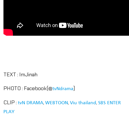
TEXT : ImJinah
PHOTO : Facebook(@
)
tvNdrama
CLIP :
,
,
,
tvN DRAMA
WEBTOON
Viu thailand
SBS ENTER
PLAY