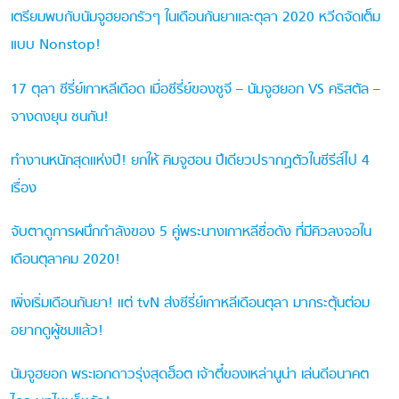
เตรียมพบกับนัมจูฮยอกรัวๆ ในเดือนกันยาและตุลา 2020 หวีดจัดเต็ม
แบบ Nonstop!
17 ตุลา ซีรี่ย์เกาหลีเดือด เมื่อซีรี่ย์ของซูจี – นัมจูฮยอก VS คริสตัล –
จางดงยุน ชนกัน!
ทำงานหนักสุดแห่งปี! ยกให้ คิมจูฮอน ปีเดียวปรากฏตัวในซีรีส์ไป 4
เรื่อง
จับตาดูการผนึกกำลังของ 5 คู่พระนางเกาหลีชื่อดัง ที่มีคิวลงจอใน
เดือนตุลาคม 2020!
เพิ่งเริ่มเดือนกันยา! แต่ tvN ส่งซีรี่ย์เกาหลีเดือนตุลา มากระตุ้นต่อม
อยากดูผู้ชมแล้ว!
นัมจูฮยอก พระเอกดาวรุ่งสุดฮ็อต เจ้าตี๋ของเหล่านูน่า เล่นดีอนาคต