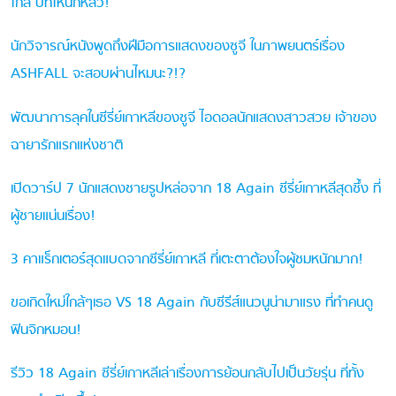
ไกล บทไหนก็หลัว!
นักวิจารณ์หนังพูดถึงฝีมือการแสดงของซูจี ในภาพยนตร์เรื่อง
ASHFALL จะสอบผ่านไหมนะ?!?
พัฒนาการลุคในซีรี่ย์เกาหลีของซูจี ไอดอลนักแสดงสาวสวย เจ้าของ
ฉายารักแรกแห่งชาติ
เปิดวาร์ป 7 นักแสดงชายรูปหล่อจาก 18 Again ซีรี่ย์เกาหลีสุดซึ้ง ที่
ผู้ชายแน่นเรื่อง!
3 คาแร็กเตอร์สุดแบดจากซีรี่ย์เกาหลี ที่เตะตาต้องใจผู้ชมหนักมาก!
ขอเกิดใหม่ใกล้ๆเธอ VS 18 Again กับซีรีส์แนวนูน่ามาแรง ที่ทำคนดู
ฟินจิกหมอน!
รีวิว 18 Again ซีรี่ย์เกาหลีเล่าเรื่องการย้อนกลับไปเป็นวัยรุ่น ที่ทั้ง