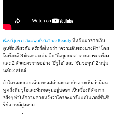
ที่หยิบมาจากเว็บ
เรื่องที่สุดฯ กำลังจะพูดถึงคือTrue Beauty
ตูนชื่อเดียวกัน หรือชื่อไทยว่า “ความลับของนางฟ้า” โดย
ในเรื่องมี 3 ตัวละครเด่น คือ “อิมจูกยอง” นางเอกของเรื่อง
และ 2 ตัวละครชายอย่าง “อีซูโฮ” และ “ฮันซอจุน” 2 หนุ่ม
หล่อ 2 สไตล์
ถ้าใครแอบเคยเห็นกระแสผ่านตามาบ้าง จะเห็นว่ามีคน
พูดถึงทีมซูโฮและทีมซอจุนอยู่บ่อยๆ เป็นเรื่องที่ดังมาก
จริงๆ ทำให้ความคาดหวังว่าใครจะมารับบทในเวอร์ชั่นซี
รี่ย์เกาหลีสูงตาม