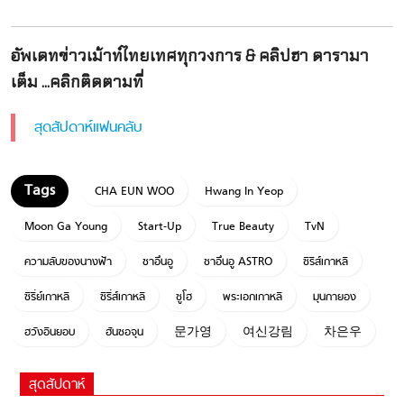
อัพเดทข่าวเม้าท์ไทยเทศทุกวงการ & คลิปฮา ดารามา
เต็ม ...คลิกติดตามที่
สุดสัปดาห์แฟนคลับ
CHA EUN WOO
Hwang In Yeop
Moon Ga Young
Start-Up
True Beauty
TvN
ความลับของนางฟ้า
ชาอึนอู
ชาอึนอู ASTRO
ซีรีส์เกาหลี
ซีรี่ย์เกาหลี
ซีรี่ส์เกาหลี
ซูโฮ
พระเอกเกาหลี
มุนกายอง
ฮวังอินยอบ
ฮันซอจุน
문가영
여신강림
차은우
สุดสัปดาห์