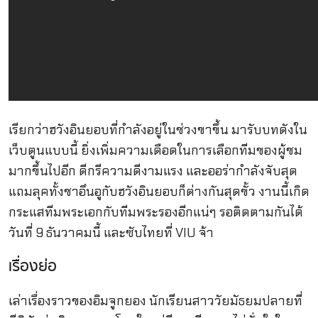
เรียกว่าฮวังอินยอบที่กำลังอยู่ในช่วงขาขึ้น มารับบทดังใน
เว็บตูนแบบนี้ ยิ่งเพิ่มความเดือดในการเลือกทีมของผู้ชม
มากขึ้นไปอีก ดีกรีความดีงามแรง และออร่ากำลังจับสุด
แถมลุคทั้งชาอึนอูกับฮวังอินยอบก็ต่างกันสุดขั้ว งานนี้เกิด
กระแสทีมพระเอกกับทีมพระรองอีกแน่ๆ รอติดตามกันได้
วันที่ 9 ธันวาคมนี้ และซับไทยที่ VIU จ้า
เรื่องย่อ
เล่าเรื่องราวของอิมจูกยอง นักเรียนสาววัยมัธยมปลายที่