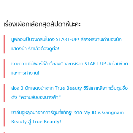
เรื่องเผือกเลือกสุดสัปดาห์นะคะ
มูฟออนเป็นวงกลมในดง START-UP! ส่องผลงานเก่าของนัก
แสดงนำ รักแล้วต้องดูต่อ!
เจาะความไม่เพอร์เฟ็กต์ของตัวละครหลัก START-UP สะท้อนชีวิต
และการทำงาน!
ส่อง 3 นักแสดงนำจาก True Beauty ซีรี่ย์เกาหลีจากเว็บตูนชื่อ
ดัง “ความลับของนางฟ้า”
ชาอึนอูหลุดมาจากการ์ตูนที่แท้ทรู! จาก My ID is Gangnam
Beauty สู่ True Beauty!