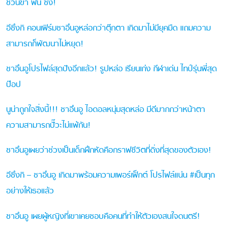
ชวนขำ ฟิน ซึ้ง!
อีซึงกิ คอนเฟิร์มชาอึนอูหล่อกว่าตุ๊กตา เกิดมาไม่มียุคมืด แถมความ
สามารถก็พัฒนาไม่หยุด!
ชาอึนอูโปรไฟล์สุดปังอีกแล้ว! รูปหล่อ เรียนเก่ง กีฬาเด่น ไทป์รุ่นพี่สุด
ป๊อป
นูน่าถูกใจสิ่งนี้!!! ชาอึนอู ไอดอลหนุ่มสุดหล่อ มีดีมากกว่าหน้าตา
ความสามารถปั๊วะไม่แพ้กัน!
ชาอึนอูเผยว่าช่วงเป็นเด็กฝึกหัดคือกราฟชีวิตที่ดิ่งที่สุดของตัวเอง!
อีซึงกิ – ชาอึนอู เกิดมาพร้อมความเพอร์เฟ็กต์ โปรไฟล์แน่น #เป็นทุก
อย่างให้เธอแล้ว
ชาอึนอู เผยผู้หญิงที่เขาเคยชอบคือคนที่ทำให้ตัวเองสนใจดนตรี!