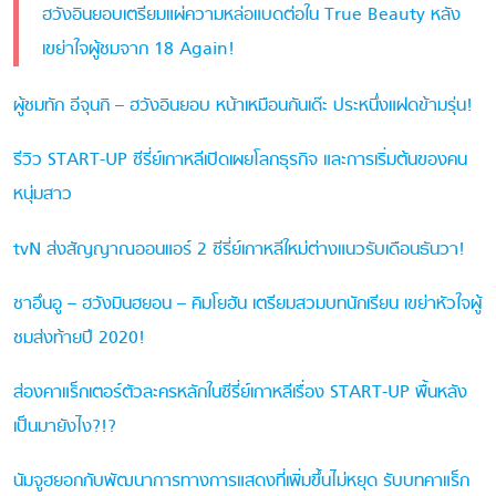
ฮวังอินยอบเตรียมแผ่ความหล่อแบดต่อใน True Beauty หลัง
เขย่าใจผู้ชมจาก 18 Again!
ผู้ชมทัก อีจุนกิ – ฮวังอินยอบ หน้าเหมือนกันเด๊ะ ประหนึ่งแฝดข้ามรุ่น!
รีวิว START-UP ซีรี่ย์เกาหลีเปิดเผยโลกธุรกิจ และการเริ่มต้นของคน
หนุ่มสาว
tvN ส่งสัญญาณออนแอร์ 2 ซีรี่ย์เกาหลีใหม่ต่างแนวรับเดือนธันวา!
ชาอึนอู – ฮวังมินฮยอน – คิมโยฮัน เตรียมสวมบทนักเรียน เขย่าหัวใจผู้
ชมส่งท้ายปี 2020!
ส่องคาแร็กเตอร์ตัวละครหลักในซีรี่ย์เกาหลีเรื่อง START-UP พื้นหลัง
เป็นมายังไง?!?
นัมจูฮยอกกับพัฒนาการทางการแสดงที่เพิ่มขึ้นไม่หยุด รับบทคาแร็ก