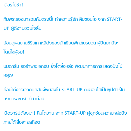
เตอร์ไม่ซ้ำ!
ทีมพระรองมารวมกันตรงนี้! ทำความรู้จัก คิมซอนโฮ จาก START-
UP ผู้ดีงามชวนใจสั่น
ย้อนดูผลงานซีรี่ย์เกาหลีดังของนักเขียนพัคฮเยรยอน ผู้ปั้นบทปังๆ
โดนใจผู้ชม!
นัมดารึม ออร่าพระเอกจับ ยิ่งโตยิ่งหล่อ พัฒนาการการแสดงปังไม่
หยุด!
ก่อนโด่งดังจากบทฮันจีพยองใน START-UP คิมซอนโฮเป็นซุปตาร์ใน
วงการละครเวทีมาก่อน!
เปิดวาร์ปต้องมา! คิมโดวาน จาก START-UP ผู้ซุกซ่อนความหล่อปัง
ภายใต้เสื้อลายสก๊อต