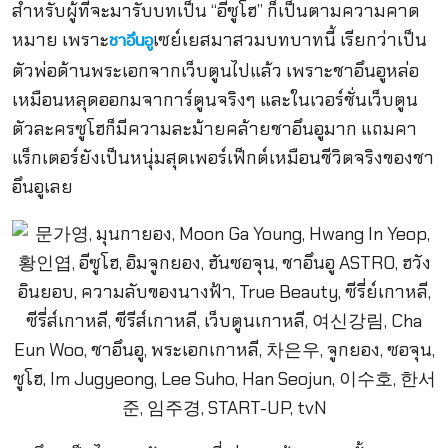
สำหรับผู้ที่จะมารับบทเป็น “อีซูโฮ” ก็เป็นตามความคาด
หมาย เพราะ
เซย์เยสมาสวมบทบาทนี้ เรียกว่าเป็น
ชาอึนอู
ตัวพ่อด้านพระเอกจากเว็บตูนไปแล้ว เพราะชาอึนอูหล่อ
เหมือนหลุดออกมจาการ์ตูนจริงๆ และในเวอร์ชั่นเว็บตูน
ตัวละครซูโฮก็มีความละม้ายคล้ายชาอึนอูมาก แถมคา
แร็กเตอร์ยังเป็นหนุ่มสุดเพอร์เฟ็กต์เหมือนชีวิตจริงของชา
อึนอูเลย