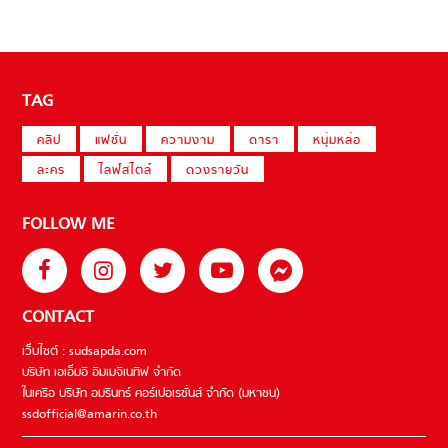
TAG
คลิป
แฟชั่น
ความงาม
ดารา
หนุ่มหล่อ
ละคร
ไลฟ์สไตล์
ดวงรายวัน
FOLLOW ME
CONTACT
เว็บไซต์ : sudsapda.com
บริษัท เอเอ็มอี อิมเมจิเนทีฟ จำกัด
ในเครือ บริษัท อมรินทร์ คอร์เปอเรชั่นส์ จำกัด (มหาชน)
ssdofficial@amarin.co.th