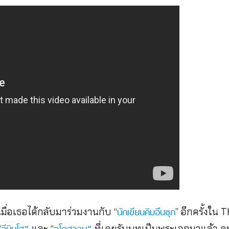
มื่อเธอได้กลับมาร่วมงานกับ “
” อีกครั้งใน
นักเขียนคิมอึนซุก
“
และ “
ที่เคยรับบทเป็นพระเอกมาแล้ว คนเ