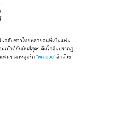
มา มีแฟนคลับชาวไทยหลายคนที่เป็นแฟน
ื่อนเม้าท์กันมันส์สุดๆ คิมโกอึนปรากฏ
ห้แฟนๆ ตกหลุมรัก “
” อีกด้วย
พัคแฮจิน