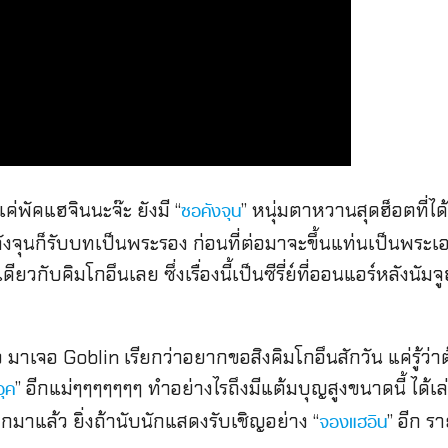
แค่พัคแฮจินนะจ๊ะ ยังมี “
” หนุ่มตาหวานสุดฮ็อตที่
ซอคังจุน
อคังจุนก็รับบทเป็นพระรอง ก่อนที่ต่อมาจะขึ้นแท่นเป็นพระเ
มเดียวกับคิมโกอึนเลย ซึ่งเรื่องนี้เป็นซีรี่ย์ที่ออนแอร์หล
 มาเจอ Goblin เรียกว่าอยากขอสิงคิมโกอึนสักวัน แค่รู้
” อีกแม่ๆๆๆๆๆๆๆ ทำอย่างไรถึงมีแต้มบุญสูงขนาดนี้ ได้เล
อุค
กมาแล้ว ยิ่งถ้านับนักแสดงรับเชิญอย่าง “
” อีก ร
จองแฮอิน