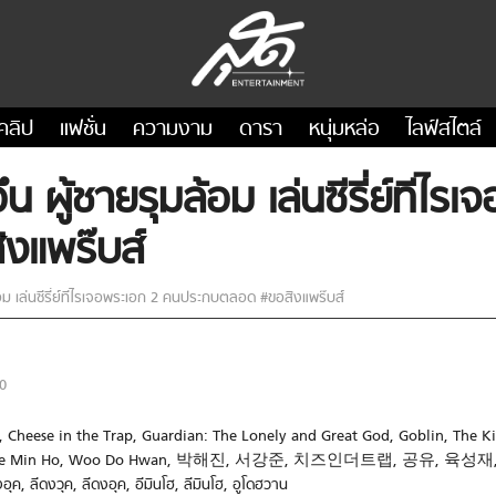
คลิป
แฟชั่น
ความงาม
ดารา
หนุ่มหล่อ
ไลฟ์สไตล์
ึน ผู้ชายรุมล้อม เล่นซีรี่ย์ทีไ
งแพร๊บส์
้อม เล่นซีรี่ย์ทีไรเจอพระเอก 2 คนประกบตลอด #ขอสิงแพร๊บส์
0