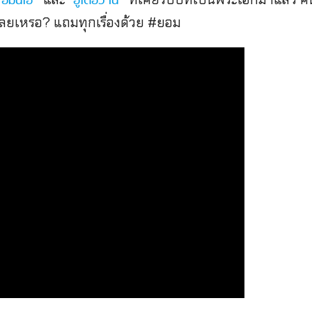
อีมินโฮ”
อูโดฮวาน”
้เลยเหรอ? แถมทุกเรื่องด้วย #ยอม