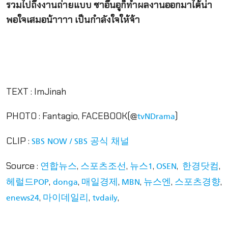
รวมไปถึงงานถ่ายแบบ ชาอึนอูก็ทำผลงานออกมาได้น่า
พอใจเสมอน้าาาา เป็นกำลังใจให้จ้า
TEXT : ImJinah
PHOTO : Fantagio, FACEBOOK(@
)
tvNDrama
CLIP :
SBS NOW / SBS 공식 채널
Source :
,
,
,
,
,
연합뉴스
스포츠조선
뉴스1
OSEN
한경닷컴
,
,
,
,
,
,
헤럴드POP
donga
매일경제
MBN
뉴스엔
스포츠경향
,
,
,
enews24
마이데일리
tvdaily