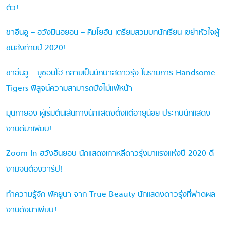
ตัว!
ชาอึนอู – ฮวังมินฮยอน – คิมโยฮัน เตรียมสวมบทนักเรียน เขย่าหัวใจผู้
ชมส่งท้ายปี 2020!
ชาอึนอู – ยูซอนโฮ กลายเป็นนักบาสดาวรุ่ง ในรายการ Handsome
Tigers พิสูจน์ความสามารถปังไม่แพ้หน้า
มุนกายอง ผู้เริ่มต้นเส้นทางนักแสดงตั้งแต่อายุน้อย ประกบนักแสดง
งานดีมาเพียบ!
Zoom In ฮวังอินยอบ นักแสดงเกาหลีดาวรุ่งมาแรงแห่งปี 2020 ดี
งามจนต้องวาร์ป!
ทำความรู้จัก พัคยูนา จาก True Beauty นักแสดงดาวรุ่งที่ฟาดผล
งานดังมาเพียบ!