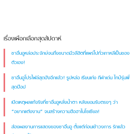
เรื่องเผือกเลือกสุดสัปดาห์
ชาอึนอูหล่อประจักษ์จนถึงขนาดมีวลีฮิตที่แพร่ไปทั่วเกาหลีเป็นของ
ตัวเอง!
ชาอึนอูโปรไฟล์สุดปังอีกแล้ว! รูปหล่อ เรียนเก่ง กีฬาเด่น ไทป์รุ่นพี่
สุดป๊อป
เปิดเหตุผลแท้จริงที่ชาอึนอูหลั่งน้ำตา หลังยอมรับตรงๆ ว่า
“อยากแต่งงาน” จนสร้างความฮือฮาในโซเชียล!
ส่องผลงานการแสดงของชาอึนอู ตั้งแต่ก่อนเข้าวงการ รักแล้ว