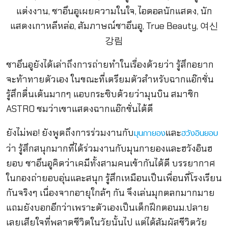
ชาอึนอูยังได้เล่าถึงการถ่ายทำในเรื่องด้วยว่า รู้สึกอยาก
จะท้าทายตัวเอง ในขณะที่เตรียมตัวสำหรับฉากแอ๊กชั่น
รู้สึกตื่นเต้นมากๆ แอบกระซิบด้วยว่ามุนบิน สมาชิก
ASTRO ชมว่าเขาแสดงฉากแอ๊กชั่นได้ดี
ยังไม่พอ! ยังพูดถึงการร่วมงานกับ
และ
มุนกายอง
ฮวังอินยอบ
ว่า รู้สึกสนุกมากที่ได้ร่วมงานกับมุนกายองและฮวังอินฮ
ยอบ ชาอึนอูคิดว่าเคมีทั้งสามคนเข้ากันได้ดี บรรยากาศ
ในกองถ่ายอบอุ่นและสนุก รู้สึกเหมือนเป็นเพื่อนที่โรงเรียน
กันจริงๆ เนื่องจากอายุใกล้ๆ กัน จึงเล่นมุกตลกมากมาย
แถมยังบอกอีกว่าเพราะตัวเองเป็นเด็กฝึกตอนม.ปลาย
เลยเสียใจที่พลาดชีวิตในวัยนั้นไป แต่ได้สัมผัสชีวิตวัย