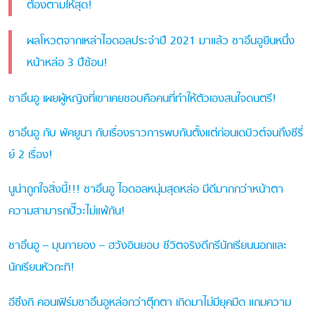
ต้องตามให้สุด!
ผลโหวตจากเหล่าไอดอลประจำปี 2021 มาแล้ว ชาอึนอูยืนหนึ่ง
หน้าหล่อ 3 ปีซ้อน!
ชาอึนอู เผยผู้หญิงที่เขาเคยชอบคือคนที่ทำให้ตัวเองสนใจดนตรี!
ชาอึนอู กับ พัคยูนา กับเรื่องราวการพบกันตั้งแต่ก่อนเดบิวต์จนถึงซีรี่
ย์ 2 เรื่อง!
นูน่าถูกใจสิ่งนี้!!! ชาอึนอู ไอดอลหนุ่มสุดหล่อ มีดีมากกว่าหน้าตา
ความสามารถปั๊วะไม่แพ้กัน!
ชาอึนอู – มุนกายอง – ฮวังอินยอบ ชีวิตจริงดีกรีนักเรียนนอกและ
นักเรียนหัวกะทิ!
อีซึงกิ คอนเฟิร์มชาอึนอูหล่อกว่าตุ๊กตา เกิดมาไม่มียุคมืด แถมความ