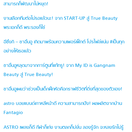
สามารถก็พัฒนาไม่หยุด!
งานเลือกทีมต่อไม่รอแล้วนะ! จาก START-UP สู่ True Beauty
พระเอกก็ดี พระรองก็ใช่
อีซึงกิ – ชาอึนอู เกิดมาพร้อมความเพอร์เฟ็กต์ โปรไฟล์แน่น #เป็นทุก
อย่างให้เธอแล้ว
ชาอึนอูหลุดมาจากการ์ตูนที่แท้ทรู! จาก My ID is Gangnam
Beauty สู่ True Beauty!
ชาอึนอูเผยว่าช่วงเป็นเด็กฝึกหัดคือกราฟชีวิตที่ดิ่งที่สุดของตัวเอง!
astro บอยแบนด์เกาหลีหน้าดี ความสามารถปัง! ผลผลิตจากบ้าน
Fantagio
ASTRO เพลงก็ดี กีฬาก็เก่ง งานตลกก็บ่ยั่น ลองรู้จัก จะหลงรักไม่รู้