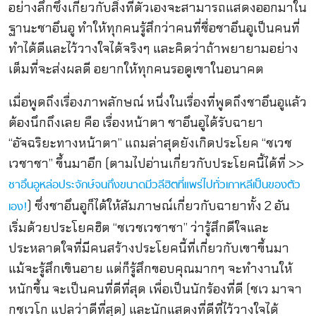
อย่างลึกซึ้งเกี่ยวกับสิ่งที่ตัวเองจะสามารถแสดงออกมาใน
ฐานะชาอึนอู ทำให้ทุกคนรู้สึกว่าคนที่ชื่อชาอึนอูเป็นคนที่
ทำได้ดีและไว้วางใจได้จริงๆ และคิดว่าถ้าพยายามอย่าง
เต็มที่จะส่งผลดี อยากให้ทุกคนรอดูเขาในอนาคต
เมื่อพูดถึงเรื่องภาพลักษณ์ หนึ่งในเรื่องที่พูดถึงชาอึนอูแล้ว
ต้องนึกถึงเลย คือ เรื่องหน้าตา ชาอึนอูได้รับฉายา
“อัจฉริยะทางหน้าตา” แถมล่าสุดยังเกิดประโยค “ชเวช
เวชาชา” ขึ้นมาอีก (ตามไปอ่านเกี่ยวกับประโยคนี้ได้ที่ >>
ชาอึนอูหล่อประจักษ์จนถึงขนาดมีวลีฮิตที่แพร่ไปทั่วเกาหลีเป็นของตัว
) ซึ่งชาอึนอูก็ได้ให้สัมภาษณ์เกี่ยวกับฉายาทั้ง 2 อัน
เอง!
เริ่มด้วยประโยคฮิต “ชเวชเวชาชา” ว่ารู้สึกดีใจและ
ประหลาดใจที่มีคนสร้างประโยคนี้ที่เกี่ยวกับเขาขึ้นมา
แม้จะรู้สึกเขินอาย แต่ก็รู้สึกขอบคุณมากๆ จะทำงานให้
หนักขึ้น จะเป็นคนที่ดีที่สุด เพื่อเป็นนักร้องที่ดี (ชเว มาจา
กชเวโก แปลว่าดีที่สุด) และนักแสดงที่ดีที่ไว้วางใจได้