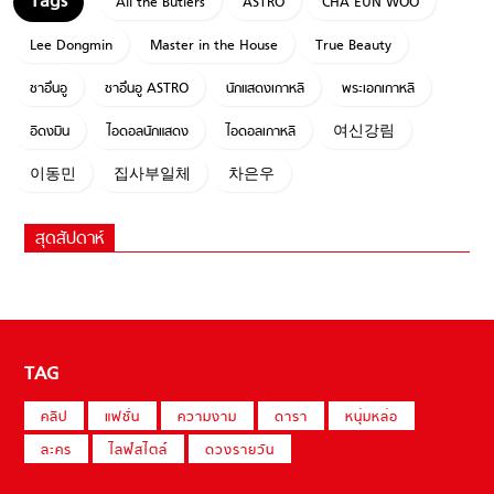
All the Butlers
ASTRO
CHA EUN WOO
Lee Dongmin
Master in the House
True Beauty
ชาอึนอู
ชาอึนอู ASTRO
นักแสดงเกาหลี
พระเอกเกาหลี
อีดงมิน
ไอดอลนักแสดง
ไอดอลเกาหลี
여신강림
이동민
집사부일체
차은우
สุดสัปดาห์
TAG
คลิป
แฟชั่น
ความงาม
ดารา
หนุ่มหล่อ
ละคร
ไลฟ์สไตล์
ดวงรายวัน