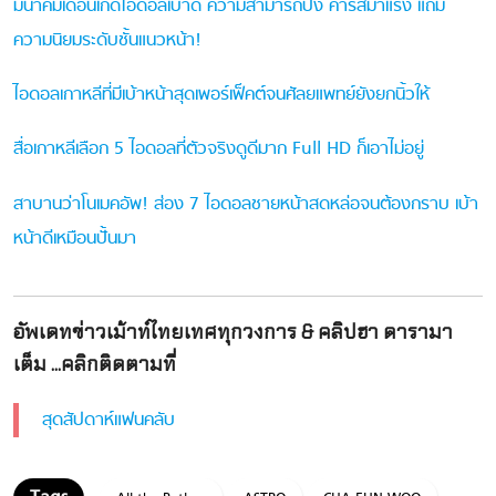
มีนาคมเดือนเกิดไอดอลเบ้าดี ความสามารถปัง คาริสม่าแรง แถม
ความนิยมระดับชั้นแนวหน้า!
ไอดอลเกาหลีที่มีเบ้าหน้าสุดเพอร์เฟ็คต์จนศัลยแพทย์ยังยกนิ้วให้
สื่อเกาหลีเลือก 5 ไอดอลที่ตัวจริงดูดีมาก Full HD ก็เอาไม่อยู่
สาบานว่าโนเมคอัพ! ส่อง 7 ไอดอลชายหน้าสดหล่อจนต้องกราบ เบ้า
หน้าดีเหมือนปั้นมา
อัพเดทข่าวเม้าท์ไทยเทศทุกวงการ & คลิปฮา ดารามา
เต็ม ...คลิกติดตามที่
สุดสัปดาห์แฟนคลับ