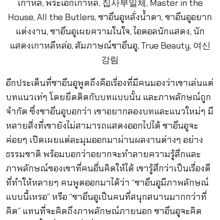
อีกประเด็นที่ชาอึนอูพูดถึงคือเรื่องที่มีคนมองว่าเขาเล่นแต่
บทแนวเท่ๆ โดยยึดติดกับบทแบบนั้น และภาพลักษณ์ถูก
จำกัด ซึ่งชาอึนอูบอกว่า เขาอยากลองบทและแนวใหม่ๆ มี
หลายสิ่งที่เขายังไม่สามารถแสดงออกไปได้ ชาอึนอูจะ
ค่อยๆ เปิดเผยแต่ละมุมออกมาผ่านผลงานต่างๆ อย่าง
ธรรมชาติ พร้อมบอกว่าอยากจะทำลายความรู้สึกและ
ภาพลักษณ์ของเขาที่คนอื่นคิดให้ได้ เขารู้สึกว่าเป็นเรื่องดี
ที่ทำให้หลายๆ คนพูดออกมาได้ว่า “ชาอึนอูมีภาพลักษณ์
แบบนี้เหรอ” หรือ “ชาอึนอูเป็นคนที่สนุกสนานมากกว่าที่
คิด” แทนที่จะคิดถึงภาพลักษณ์ภายนอก ชาอึนอูจะคิด