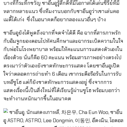
บางทีก็ระทึกขวัญ ชาอึนอูรู้สึกดีที่มีโอกาสได้เล่นซีรี่ย์ที่มี
หลากหลายแนว ซึ่งทีมงานบอกกับชาอึนอูว่าเขาเล่นคอ
เมดี้ได้เก่ง ซึ่งในอนาคตก็อยากลองแนวอื่นๆ บ้าง
ชาอึนอูยังได้พูดถึงฉากที่จดจำได้ดี คือ ฉากที่สารภาพรัก
กับอิมจูกยองตอนไปทัศนศึกษาและฉากระเบิดความในใจ
กับพ่อในโรงพยาบาล พร้อมให้คะแนนการแสดงตัวเองใน
เรื่องด้วย นั่นก็คือ 60 คะแนน พร้อมสารภาพอย่างตรงไป
ตรงมาว่าตัวเองยังขาดทักษะการแสดง โดยชาอึนอูเปิด
ใจว่าตลอดการถ่ายทำ 6 เดือน เขากระตือรือร้นในการรับ
บทอีซูโฮ แต่ก็ยังขาดทักษะการแสดงอยู่ ซึ่งจากการ
แสดงเรื่องนี้เป็นสิ่งใหม่ที่ได้เรียนรู้ผ่านซูโฮ พร้อมบอกว่า
จะทำงานหนักมากขึ้นในอนาคต