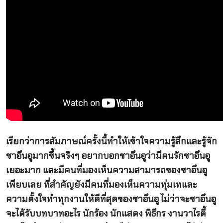
เรียกว่าการสัมภาษณ์ครั้งนี้ทำให้เข้าใจความรู้สึกและรู้จัก
ชาอึนอูมากขึ้นจริงๆ อยากบอกชาอึนอูว่ามีคนรักชาอึนอู
เยอะมาก และมีคนที่มองเห็นความสามารถของชาอึนอู
เพียบเลย ที่สำคัญยังมีคนที่มองเห็นความทุ่มเทและ
ความตั้งใจทำทุกงานให้ดีที่สุดของชาอึนอู ไม่ว่าจะชาอึนอู
จะได้รับบทบาทอะไร นักร้อง นักแสดง พิธีกร งานวาไรตี้