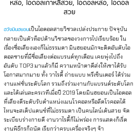
เป็นไอดอลสายวิชวลเปล่งประกาย ปัจจุบัน
ฮวังมินฮยอน
กลายเป็นตัวท็อปด้านวิชวลของวงการไปเรียบร้อย ใน
เรื่องชื่อเสียงเองก็ไม่ธรรมดา มินฮยอนมักจะติดอันดับไอ
ดอลชายที่มีชื่อเสียงต่อแบรนด์ทุกเดือน เคยพุ่งไปถึง
อันดับ TOP3 มาแล้วก็มี ความหน้าตาดีส่งให้เขาได้รับ
โอกาสมากมาย ทั้ง วาไรตี้ ถ่ายแบบ พรีเซ็นเตอร์ ได้ร่วม
งานแฟชั่นระดับโลก รวมถึงร่วมงานกับแบรนด์ระดับโลก
และได้เล่นละครเวทีเมื่อปี 2019 โดยมินฮยอนเป็นไอดอล
ที่เสียงดีระดับรับตำแหน่งเมนโวคอลหรือลีดโวคอลได้
ไหนจะสเต็ปแดนซ์ที่ไม่ธรรมดา เป็นคนไลน์เต้นสวย จัด
ระเบียบร่างกายดี งานวาไรตี้ก็ไม่พร่อง การแสดงก็เริ่ด
งานพิธีกรก็ถนัด เรียกว่าครบเครื่องจริงๆ จ้า