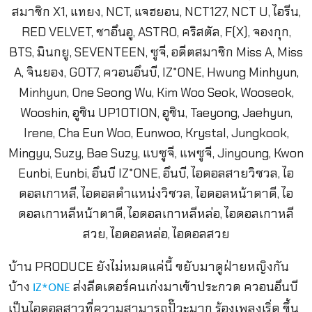
บ้าน PRODUCE ยังไม่หมดแค่นี้ ขยับมาดูฝ่ายหญิงกัน
บ้าง
ส่งลีดเดอร์คนเก่งมาเข้าประกวด ควอนอึนบี
IZ*ONE
เป็นไอดอลสาวที่ความสามารถปั๊วะมาก ร้องเพลงเริ่ด ขึ้น