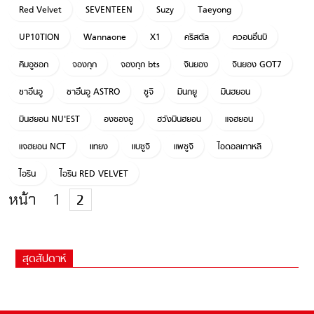
Red Velvet
SEVENTEEN
Suzy
Taeyong
UP10TION
Wannaone
X1
คริสตัล
ควอนอึนบี
คิมอูซอก
จองกุก
จองกุก bts
จินยอง
จินยอง GOT7
ชาอึนอู
ชาอึนอู ASTRO
ซูจี
มินกยู
มินฮยอน
มินฮยอน NU'EST
องซองอู
ฮวังมินฮยอน
แจฮยอน
แจฮยอน NCT
แทยง
แบซูจี
แพซูจี
ไอดอลเกาหลี
ไอรีน
ไอรีน RED VELVET
หน้า
1
2
สุดสัปดาห์