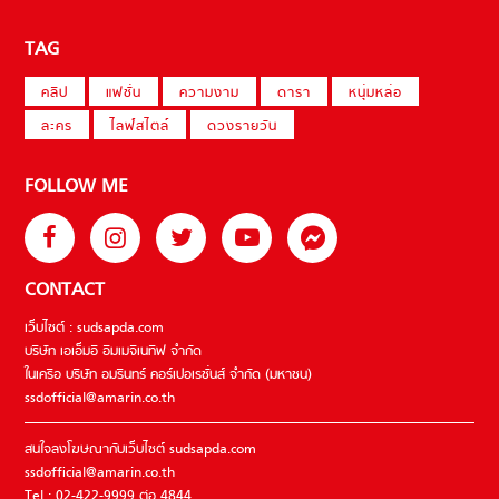
TAG
คลิป
แฟชั่น
ความงาม
ดารา
หนุ่มหล่อ
ละคร
ไลฟ์สไตล์
ดวงรายวัน
FOLLOW ME
CONTACT
เว็บไซต์ : sudsapda.com
บริษัท เอเอ็มอี อิมเมจิเนทีฟ จำกัด
ในเครือ บริษัท อมรินทร์ คอร์เปอเรชั่นส์ จำกัด (มหาชน)
ssdofficial@amarin.co.th
สนใจลงโฆษณากับเว็บไซต์ sudsapda.com
ssdofficial@amarin.co.th
Tel : 02-422-9999 ต่อ 4844