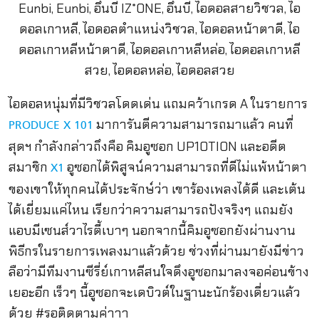
ไอดอลหนุ่มที่มีวิชวลโดดเด่น แถมคว้าเกรด A ในรายการ
มาการันตีความสามารถมาแล้ว คนที่
PRODUCE X 101
สุดฯ กำลังกล่าวถึงคือ คิมอูซอก UP10TION และอดีต
สมาชิก
อูซอกได้พิสูจน์ความสามารถที่ดีไม่แพ้หน้าตา
X1
ของเขาให้ทุกคนได้ประจักษ์ว่า เขาร้องเพลงได้ดี และเต้น
ได้เยี่ยมแค่ไหน เรียกว่าความสามารถปังจริงๆ แถมยัง
แอบมีเซนส์วาไรตี้เบาๆ นอกจากนี้คิมอูซอกยังผ่านงาน
พิธีกรในรายการเพลงมาแล้วด้วย ช่วงที่ผ่านมายังมีข่าว
ลือว่ามีทีมงานซีรี่ย์เกาหลีสนใจดึงอูซอกมาลงจอค่อนข้าง
เยอะอีก เร็วๆ นี้อูซอกจะเดบิวต์ในฐานะนักร้องเดี่ยวแล้ว
ด้วย #รอติดตามค่าาา