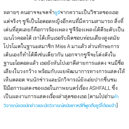
หลายๆ คนอาจจะจดจำ
จากความเป็นวิชวลของเธอ
ซูจี
แต่จริงๆ ซูจีเป็นไอดอลหญิงอีกคนที่มีความสามารถ สิ่งที่
เด่นที่สุดเลยก็คือการร้องเพลง ซูจีร้องเพลงได้ดีระดับเป็น
เมนโวคอลได้ เราได้เห็นเธอรับผิดชอบท่อนเสียงสูงสมัย
โปรโมตในฐานะสมาชิก Miss A มาแล้ว ส่วนทักษะการ
เต้นเองก็ทำได้ดีเช่นเดียวกัน นอกจากซูจีจะโด่งดังใน
ฐานะไอดอลแล้ว เธอยังหันไปเอาดีสายการแสดง จนมีชื่อ
เสียงในวงกว้าง พร้อมกับเผยพัฒนาการทางการแสดงให้
เห็นตลอด จนนักข่าวและนักวิจารณ์ยังเอ่ยปากชื่นชม
ฝีมือการแสดงของเธอในภาพยนตร์เรื่อง ASHFALL ซึ่ง
เป็นผลงานการแสดงเรื่องล่าสุดของเธอ (ตามไปอ่าน
คำ
)
วิจารณ์ของนักข่าวและนักวิจารณ์หนังเกาหลีที่พูดถึงซูจีได้เลยจ้า