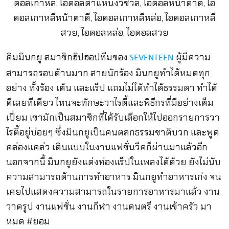
คิมมินกยู สมาชิกฮิปฮอปทีมของ
ผู้มีความ
SEVENTEEN
สามารถรอบด้านมาก สายนักร้อง มินกยูทำได้หมดทุก
อย่าง ทั้งร้อง เต้น และแร็ป แถมไม่ได้ทำได้ธรรมดา ทำได้
ดีเลยทีเดียว ไหนจะทักษะวาไรตี้และพิธีกรที่มีอย่างเต็ม
เปี่ยม เขามักเป็นสมาชิกที่ได้รับเลือกให้ไปออกรายการวา
ไรตี้อยู่บ่อยๆ ซึ่งมินกยูเป็นคนตลกธรรมชาติบวก และพูด
คล่องแคล่ว เดินแบบในงานแฟชั่นวีคก็ผ่านมาแล้วอีก
นอกจากนี้ มินกยูยังแต่งท่องแร็ปในเพลงได้ด้วย ยังไม่นับ
ความสามารถด้านการทำอาหาร มินกยูทำอาหารเก่ง จน
เคยไปแสดงความสามารถในรายการอาหารมาแล้ว งาน
วาดรูป งานแฟชั่น งานกีฬา งานดนตรี งานเข้าครัว มา
หมด #ยอม