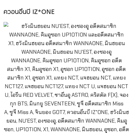
ควอนอึนบี IZ*ONE