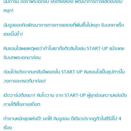
นัมดารึม ออร่าพระเอกจับ ยิ่งโตยิ่งหล่อ พัฒนาการการแสดงปังไม่
หยุด!
นัมจูฮยอกกับพัฒนาการทางการแสดงที่เพิ่มขึ้นไม่หยุด รับบทคาแร็ก
เตอร์ไม่ซ้ำ!
คิมซอนโฮเผยเหตุผลว่าทำไมเขาถึงตัดสินใจเล่น START-UP แม้จะเคย
รับบทพระเอกมาก่อน
ก่อนโด่งดังจากบทฮันจีพยองใน START-UP คิมซอนโฮเป็นซุปตาร์ใน
วงการละครเวทีมาก่อน!
เปิดวาร์ปต้องมา! คิมโดวาน จาก START-UP ผู้ซุกซ่อนความหล่อปัง
ภายใต้เสื้อลายสก๊อต
ทำงานหนักสุดแห่งปี! ยกให้ คิมจูฮอน ปีเดียวปรากฏตัวในซีรีส์ไป 4
เรื่อง