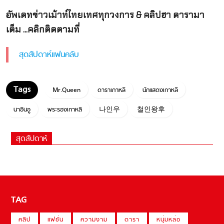
อัพเดทข่าวเม้าท์ไทยเทศทุกวงการ & คลิปฮา ดารามา
เต็ม ...คลิกติดตามที่
สุดสัปดาห์แฟนคลับ
Mr.Queen
ดาราเกาหลี
นักแสดงเกาหลี
นาอินอู
พระรองเกาหลี
나인우
철인왕후
สุดสัปดาห์
TAG
คลิป
แฟชั่น
ความงาม
ดารา
หนุ่มหล่อ