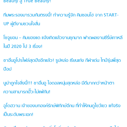
Beauty สู่ True Beauty!
ทีมพระรองมารวมกันตรงนี้! ทำความรู้จัก คิมซอนโฮ จาก START-
UP ผู้ดีงามชวนใจสั่น
โซจูยอน – คิมยองแด แจ้งเกิดแล้วงานชุกมาก ฟาดผลงานซีรี่ย์เกาหลี
ในปี 2020 ไป 3 เรื่อง!
ชาอึนอูโปรไฟล์สุดปังอีกแล้ว! รูปหล่อ เรียนเก่ง กีฬาเด่น ไทป์รุ่นพี่สุด
ป๊อป
นูน่าถูกใจสิ่งนี้!!! ชาอึนอู ไอดอลหนุ่มสุดหล่อ มีดีมากกว่าหน้าตา
ความสามารถปั๊วะไม่แพ้กัน!
อูโดฮวาน เจ้าของบทองค์รักษ์พิทักษ์อีกน ที่ทำให้คนดูไขว้เขว แท้จริง
เป็นระดับพระเอก!