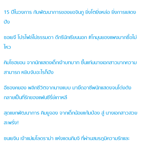
15 ปีในวงการ กับพัฒนาการของยอจินกู ยิ่งโตยิ่งหล่อ ยิ่งการแสดง
ปัง
ซอเยจี โปรไฟล์ไม่ธรรมดา ดีกรีนักเรียนนอก #โกมุนยองแพงมากซื้อไม่
ไหว
คิมโซฮยอน จากนักแสดงเด็กเจ้าบทบาท ขึ้นแท่นนางเอกสาวมากความ
สามารถ หยิบจับอะไรก็ปัง
อีซองคยอง พลิกชีวิตจากนางแบบ มายึดอาชีพนักแสดงจนโด่งดัง
กลายเป็นที่รักของแฟนซีรี่ย์เกาหลี
สุดแยกพัฒนาการ คิมยูจอง จากเด็กน้อยแก้มป่อง สู่ นางเอกสาวสวย
สะพรั่ง!
ซนเยจิน เจ้าแม่เมโลดราม่า แห่งแดนกิมจิ ที่ผ่านสมรภูมิความรักและ