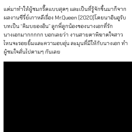
แต่มาทำให้ผู้ชมกรี๊ดแบบสุดๆ และเป็นที่รู้จักขึ้นมาก็จาก
ผลงานซีรี่ย์เกาหลีเรื่อง Mr.Queen (2020)โดยนาอินอูรับ
บทเป็น “คิมบยองอิน” ลูกพี่ลูกน้องของนางเอกที่รัก
นางเอกมากกกกก บอกเลยว่า งานสายตาพิฆาตใจสาว
ไหนจะรอยยิ้มและความอบอุ่น ละมุนที่มีให้กับนางเอก ทำ
ผู้ชมใจสั่นไปตามๆ กันเลย