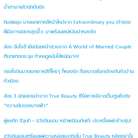
น้ำตามาแล้วนักต่อนัก
คิมฮเยยุน นางเอกเกาหลีหน้าใหม่จาก Extraordinary you เจ้าของ
ฝีมือการแสดงสุดปั๊วะ มาพร้อมเสน่ห์อันน่าหลงรัก
ส่อง ฮันโซฮี เมียน้อยหน้าสวยจาก A World of Married Couple
ตีบทแตกกระจุย ทำคนดูหมั่นไส้หนักมาก!
กงฮโยจินนางเอกเกาหลีที่ใครๆ ก็หลงรัก ถึงขนาดเรียกเจ้กงกันทั่วบ้าน
ทั่วเมือง
ส่อง 3 นักแสดงนำจาก True Beauty ซีรี่ย์เกาหลีจากเว็บตูนชื่อดัง
“ความลับของนางฟ้า”
ผู้ชมทัก อีจุนกิ – ฮวังอินยอบ หน้าเหมือนกันเด๊ะ ประหนึ่งแฝดข้ามรุ่น!
ฮวังอินยอบเตรียมแผ่ความหล่อแบดต่อใน True Beauty หลังเขย่าใจ