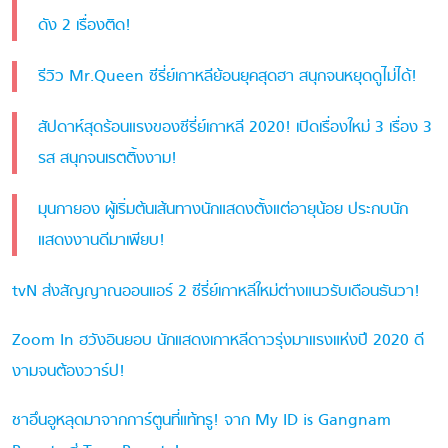
ดัง 2 เรื่องติด!
รีวิว Mr.Queen ซีรี่ย์เกาหลีย้อนยุคสุดฮา สนุกจนหยุดดูไม่ได้!
สัปดาห์สุดร้อนแรงของซีรี่ย์เกาหลี 2020! เปิดเรื่องใหม่ 3 เรื่อง 3
รส สนุกจนเรตติ้งงาม!
มุนกายอง ผู้เริ่มต้นเส้นทางนักแสดงตั้งแต่อายุน้อย ประกบนัก
แสดงงานดีมาเพียบ!
tvN ส่งสัญญาณออนแอร์ 2 ซีรี่ย์เกาหลีใหม่ต่างแนวรับเดือนธันวา!
Zoom In ฮวังอินยอบ นักแสดงเกาหลีดาวรุ่งมาแรงแห่งปี 2020 ดี
งามจนต้องวาร์ป!
ชาอึนอูหลุดมาจากการ์ตูนที่แท้ทรู! จาก My ID is Gangnam