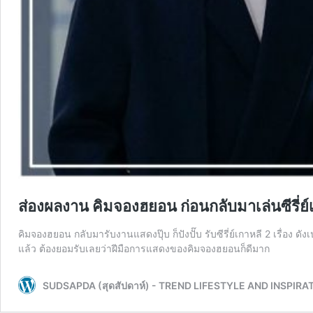
ส่องผลงาน คิมจองฮยอน ก่อนกลับมาเล่นซีรี่ย์เก
คิมจองฮยอน กลับมารับงานแสดงปุ๊บ ก็ปังปั๊บ รับซีรี่ย์เกาหลี 2 เรื่อง ด
แล้ว ต้องยอมรับเลยว่าฝีมือการแสดงของคิมจองฮยอนก็ดีมาก
SUDSAPDA (สุดสัปดาห์) - TREND LIFESTYLE AND INSPIRA