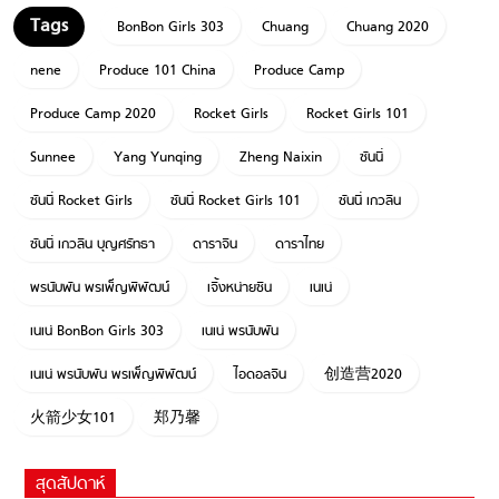
BonBon Girls 303
Chuang
Chuang 2020
nene
Produce 101 China
Produce Camp
Produce Camp 2020
Rocket Girls
Rocket Girls 101
Sunnee
Yang Yunqing
Zheng Naixin
ซันนี่
ซันนี่ Rocket Girls
ซันนี่ Rocket Girls 101
ซันนี่ เกวลิน
ซันนี่ เกวลิน บุญศรัทธา
ดาราจีน
ดาราไทย
พรนับพัน พรเพ็ญพิพัฒน์
เจิ้งหน่ายซิน
เนเน่
เนเน่ BonBon Girls 303
เนเน่ พรนับพัน
เนเน่ พรนับพัน พรเพ็ญพิพัฒน์
ไอดอลจีน
创造营2020
火箭少女101
郑乃馨
สุดสัปดาห์