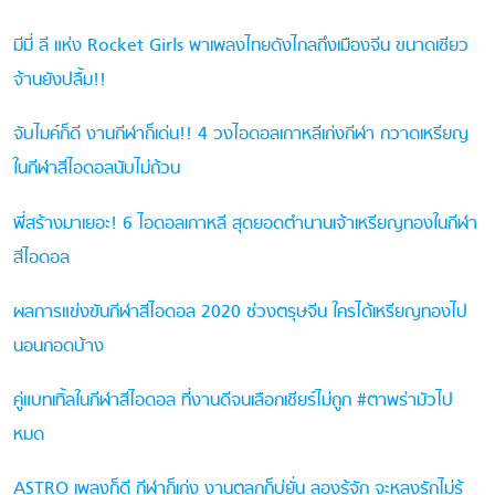
มีมี่ ลี แห่ง Rocket Girls พาเพลงไทยดังไกลถึงเมืองจีน ขนาดเซียว
จ้านยังปลื้ม!!
จับไมค์ก็ดี งานกีฬาก็เด่น!! 4 วงไอดอลเกาหลีเก่งกีฬา กวาดเหรียญ
ในกีฬาสีไอดอลนับไม่ถ้วน
พี่สร้างมาเยอะ! 6 ไอดอลเกาหลี สุดยอดตำนานเจ้าเหรียญทองในกีฬา
สีไอดอล
ผลการแข่งขันกีฬาสีไอดอล 2020 ช่วงตรุษจีน ใครได้เหรียญทองไป
นอนกอดบ้าง
คู่แบทเทิ้ลในกีฬาสีไอดอล ที่งานดีจนเลือกเชียร์ไม่ถูก #ตาพร่ามัวไป
หมด
ASTRO เพลงก็ดี กีฬาก็เก่ง งานตลกก็บ่ยั่น ลองรู้จัก จะหลงรักไม่รู้