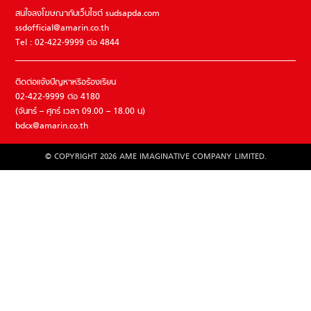
สนใจลงโฆษณากับเว็บไซต์ sudsapda.com
ssdofficial@amarin.co.th
Tel : 02-422-9999 ต่อ 4844
ติดต่อแจ้งปัญหาหรือร้องเรียน
02-422-9999 ต่อ 4180
(จันทร์ – ศุกร์ เวลา 09.00 – 18.00 น)
bdcx@amarin.co.th
© COPYRIGHT 2026 AME IMAGINATIVE COMPANY LIMITED.