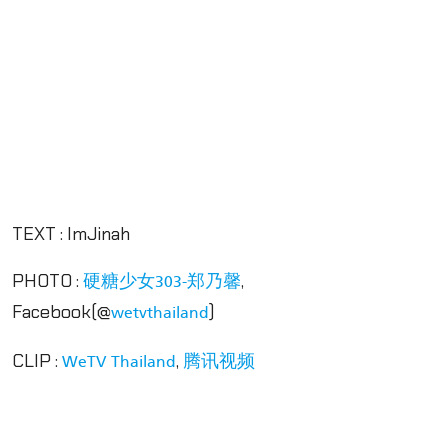
TEXT : ImJinah
PHOTO :
,
硬糖少女303-郑乃馨
Facebook(
@
)
wetvthailand
CLIP :
,
WeTV Thailand
腾讯视频