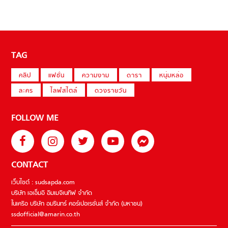
TAG
คลิป
แฟชั่น
ความงาม
ดารา
หนุ่มหล่อ
ละคร
ไลฟ์สไตล์
ดวงรายวัน
FOLLOW ME
CONTACT
เว็บไซต์ : sudsapda.com
บริษัท เอเอ็มอี อิมเมจิเนทีฟ จำกัด
ในเครือ บริษัท อมรินทร์ คอร์เปอเรชั่นส์ จำกัด (มหาชน)
ssdofficial@amarin.co.th