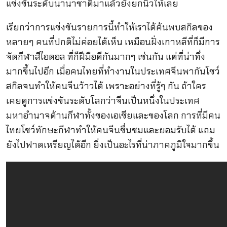
แข่งขันระดับนานาชาติมาแล้วยังยกนิ้วให้เลย
เรียกว่าการแข่งขันรายการนี้ทำให้เราได้ค้นพบสกิลของ
หลายๆ คนที่ปกติไม่ค่อยได้เห็น เหมือนฝั่งเกาหลีที่ก็มีการ
จัดกีฬาสีไอดอล ที่ก็ฝีมือดีกันมากๆ เช่นกัน แต่ที่น่าทึ่ง
มากขึ้นไปอีก เมื่อคนไทยที่ทำงานในประเทศจีนพากันโชว์
สกิลจนทำให้คนจีนว้าวได้ เพราะอย่างที่รู้ๆ กัน ถ้าใคร
เคยดูการแข่งขันระดับโลกว่าจีนเป็นหนึ่งในประเทศ
มหาอำนาจด้านกีฬาทั้งของเอเชียและของโลก การที่มีคน
ไทยโชว์ทักษะกีฬาทำให้คนจีนชื่นชมและยอมรับได้ แถม
ยังไปฟาดเหรียญได้อีก ยิ่งเป็นอะไรที่น่าภาคภูมิใจมากขึ้น