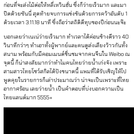
ก่อนที่จะส่งไม้ต่อให้หลี่เหวินฮั่น ซึ่งก็ว่ายเร็วมาก และมา
ปิดด้วยซันนี่ สุดท้ายจบการแข่งขันด้วยการคว้าอันดับ 1
ด้วยเวลา 3:11.18 นาที ซึ่งถือว่าสถิติดีทุบของปีก่อนนะจ๊ะ
บอกเลยว่าเนเน่ว่ายเร็วมาก ทำเวลาได้ค่อนข้างดีราว 40
วินาทีกว่าๆ ทำเอาทั้งผู้พากย์และคนดูส่งเสียงว้าวกันทั้ง
สนาม พร้อมกับมีคอมเมนต์ชื่นชมจากคนจีนใน Weibo ณ
จุดนี้ ก็น่าสงสัยมากว่าทำไมคนไทยว่ายน้ำเก่งจัง เพราะ
สามสาวไทยโชว์สกิลได้ปังขนาดนี้ แพมที่ได้รับเชิญให้ไป
พูดคุยในรายการก็เล่าประมาณว่า น่าจะเป็นเพราะที่ไทย
อากาศร้อน เลยว่ายน้ำ เป็นคำตอบที่บ่งบอกความเป็น
ไทยแลนด์มาก 5555+