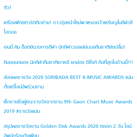
ตัว!
เครื่องฟิตสตาร์ตติดง่าย! ดาวรุ่งหน้าใหม่พาเหรดคว้าเหรียญในกีฬาสี
ไอดอล
เจนนี่ คิม ฮ็อตยันวงการกีฬา นักกีฬาวอลเล่ย์บอลทีมชาติยังปลื้ม!
คิมยอนกยอง นักกีฬาทีมชาติเกาหลี ยกย่อง อีซึงกิ คือที่สุดในด้านนี้!!!
ส่องผลรางวัล 2020 SORIBADA BEST K-MUSIC AWARDS แน่น
ตั้งแต่ไลน์อัพร่วมงาน
เช็กรายชื่อผู้ชนะรางวัลจากงาน 9th Gaon Chart Music Awards
2019 #รางวัลแน่น
สรุปผลรางวัลงาน Golden Disk Awards 2020 ตลอด 2 วัน ไลน์
อัพนักร้องดังเพียบ