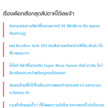
เรื่องเผือกเลือกสุดสัปดาห์ได้เลยจ้า
ส่องจุดเด่นงานกีฬาสีไอดอลเกาหลี VS กีฬาสีดาราจีน สนุกจน
ต้องตามดู!
เนเน่ BonBon Girls 303 กับเส้นทางหลังเดบิวต์ที่จีน เซ้นส์วาไร
ตี้มาแรงมาก!
ไฮไลต์ กีฬาสีไอดอลจีน Super Nova Games ซันนี่ เกวลิน โชว์
ลีลาเงือกสาวคว้าเหรียญทองไปครอง!
ส่องคนไทยที่ไปได้ไกลในวงการเพลงต่างประเทศ ความสามารถ
ระดับเกรด A!
รวมเด็กไทยสุดปั๊วะ! ที่ไปเผยความปังในรายการเซอร์ไวเวิลไอดอล