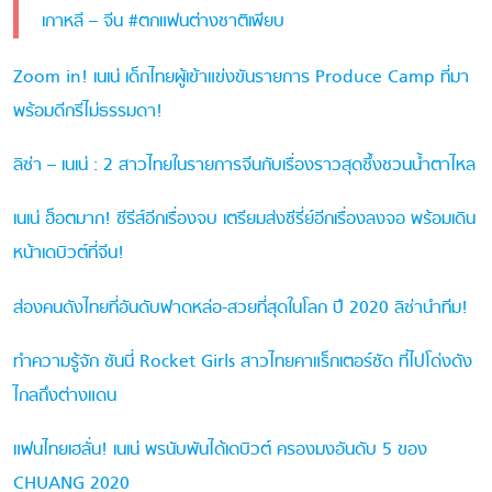
เกาหลี – จีน #ตกแฟนต่างชาติเพียบ
Zoom in! เนเน่ เด็กไทยผู้เข้าแข่งขันรายการ Produce Camp ที่มา
พร้อมดีกรีไม่ธรรมดา!
ลิซ่า – เนเน่ : 2 สาวไทยในรายการจีนกับเรื่องราวสุดซึ้งชวนน้ำตาไหล
เนเน่ ฮ็อตมาก! ซีรีส์อีกเรื่องจบ เตรียมส่งซีรี่ย์อีกเรื่องลงจอ พร้อมเดิน
หน้าเดบิวต์ที่จีน!
ส่องคนดังไทยที่อันดับฟาดหล่อ-สวยที่สุดในโลก ปี 2020 ลิซ่านำทีม!
ทำความรู้จัก ซันนี่ Rocket Girls สาวไทยคาแร็กเตอร์ชัด ที่ไปโด่งดัง
ไกลถึงต่างแดน
แฟนไทยเฮลั่น! เนเน่ พรนับพันได้เดบิวต์ ครองมงอันดับ 5 ของ
CHUANG 2020