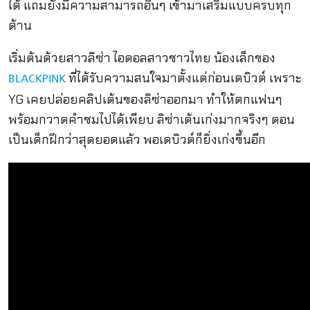
ได้ แถมยังมีความสามารถอื่นๆ เข้ามาเสริมแบบครบทุก
ด้าน
เริ่มต้นด้วยสาวลิซ่า ไอดอลสาวชาวไทย น้องเล็กของ
ที่ได้รับความสนใจมาตั้งแต่ก่อนเดบิวต์ เพราะ
BLACKPINK
YG เคยปล่อยคลิปเต้นของลิซ่าออกมา ทำให้ตกแฟนๆ
พร้อมกวาดคำชมไปได้เพียบ ลิซ่าเต้นเก่งมากจริงๆ ตอน
เป็นเด็กฝึกว่าสุดยอดแล้ว พอเดบิวต์ก็ยิ่งเก่งขึ้นอีก