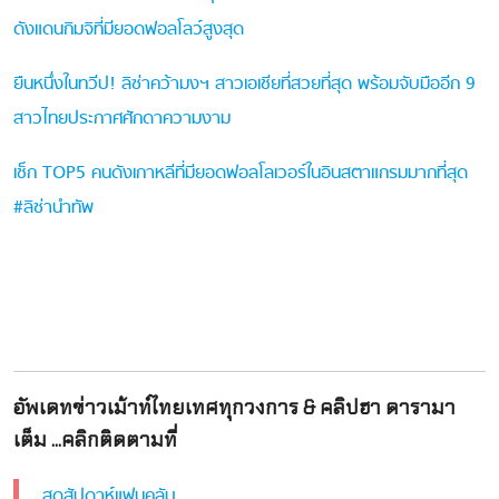
ดังแดนกิมจิที่มียอดฟอลโลว์สูงสุด
ยืนหนึ่งในทวีป! ลิซ่าคว้ามงฯ สาวเอเชียที่สวยที่สุด พร้อมจับมืออีก 9
สาวไทยประกาศศักดาความงาม
เช็ก TOP5 คนดังเกาหลีที่มียอดฟอลโลเวอร์ในอินสตาแกรมมากที่สุด
#ลิซ่านำทัพ
อัพเดทข่าวเม้าท์ไทยเทศทุกวงการ & คลิปฮา ดารามา
เต็ม ...คลิกติดตามที่
สุดสัปดาห์แฟนคลับ