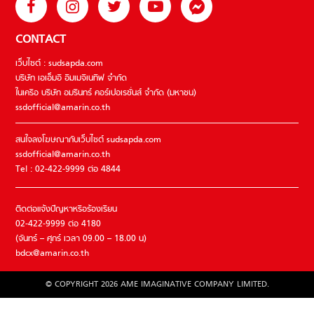
CONTACT
เว็บไซต์ : sudsapda.com
บริษัท เอเอ็มอี อิมเมจิเนทีฟ จำกัด
ในเครือ บริษัท อมรินทร์ คอร์เปอเรชั่นส์ จำกัด (มหาชน)
ssdofficial@amarin.co.th
สนใจลงโฆษณากับเว็บไซต์ sudsapda.com
ssdofficial@amarin.co.th
Tel : 02-422-9999 ต่อ 4844
ติดต่อแจ้งปัญหาหรือร้องเรียน
02-422-9999 ต่อ 4180
(จันทร์ – ศุกร์ เวลา 09.00 – 18.00 น)
bdcx@amarin.co.th
© COPYRIGHT 2026 AME IMAGINATIVE COMPANY LIMITED.