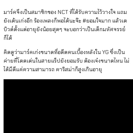
มาร์คจึงเป็นสมาชิกของ NCT ที่ได้รับความไว้วางใจ แถม
ยังเต้นเก่งอีก ร้องเพลงก็พอได้นะจ๊ะ #ยอมใจมาก แล้วเด
บิวต์ตั้งแต่อายุยังน้อยสุดๆ จะบอกว่าเป็นเด็กมหัศจรรย์
ก็ได้
คิดดูว่ามาร์คเก่งขนาดที่อดีตคนเบื้องหลังใน YG ซึ่งเป็น
ค่ายที่โดดเด่นในสายแร็ปยังยอมรับ ต้องเจ๋งขนาดไหน ไม่
ได้มีดีแค่ความสามารถ คาริสม่าก็สูงเกินอายุ