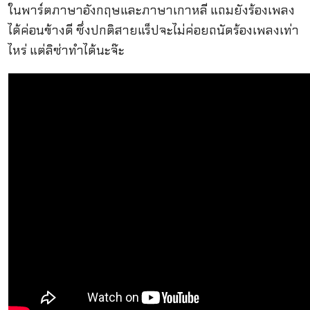
ในพาร์ตภาษาอังกฤษและภาษาเกาหลี แถมยังร้องเพลง
ได้ค่อนข้างดี ซึ่งปกติสายแร็ปจะไม่ค่อยถนัดร้องเพลงเท่า
ไหร่ แต่ลิซ่าทำได้นะจ๊ะ