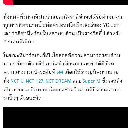
ทั้งหมดทั้งมวลจึงไม่น่าแปลกใจว่าลิซ่าจะได้รับคำชมจาก
ทุกสารทิศขนาดนี้ อดีตครีเอทีฟไดเร็กเตอร์ของ YG บอก
เลยว่าลิซ่ามีพร้อมในหลายๆ ด้าน เป็นรางวัลที่ 1 สำหรับ
YG เลยทีเดียว
ในขณะที่มาร์คเองก็เป็นไอดอลที่ความสามารถรอบด้าน
มากๆ ร้อง เต้น แร็ป มาร์คทำได้หมด และทำได้ดีด้วย
ความสามารถปังระดับที่
เลือกให้ร่วมยูนิตมากมาย
SM
ทั้ง
,
,
และ
ซึ่งวงหลัง
NCT U
NCT 127
NCT DREAM
Super M
เป็นการรวมตัวบรรดาไอดอลชายในค่ายที่มีความสามา
รถปั๊วๆ ด้วยนะจ๊ะ