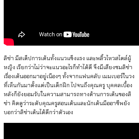
ลิซ่า มีสเต็ปการเต้นทั้งแนวแข็งแรง และพลิ้วไหวสไตล์ผู้
หญิง เรียกว่าไม่ว่าจะแนวอะไรก็ทำได้ดี จึงมีเสียงชมลิซ่า
เรื่องเต้นออกมาอยู่เนืองๆ ทั้งจากแฟนคลับ เมมเบอร์ในวง
ที่เห็นกันมาตั้งแต่เป็นเด็กฝึก ไปจนถึงคุณครู บุคคลเบื้อง
หลังก็ยังยอมรับในความสามารถทางด้านการเต้นของลิ
ซ่า คิดดูว่าระดับคุณครูสอนเต้นและนักเต้นมืออาชีพยัง
บอกว่าลิซ่าเต้นได้ดีกว่าตัวเอง