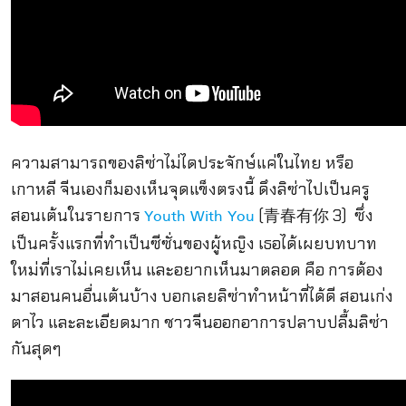
ความสามารถของลิซ่าไม่ไดประจักษ์แค่ในไทย หรือ
เกาหลี จีนเองก็มองเห็นจุดแข็งตรงนี้ ดึงลิซ่าไปเป็นครู
สอนเต้นในรายการ
(青春有你 3) ซึ่ง
Youth With You
เป็นครั้งแรกที่ทำเป็นซีซั่นของผู้หญิง เธอได้เผยบทบาท
ใหม่ที่เราไม่เคยเห็น และอยากเห็นมาตลอด คือ การต้อง
มาสอนคนอื่นเต้นบ้าง บอกเลยลิซ่าทำหน้าที่ได้ดี สอนเก่ง
ตาไว และละเอียดมาก ชาวจีนออกอาการปลาบปลื้มลิซ่า
กันสุดๆ