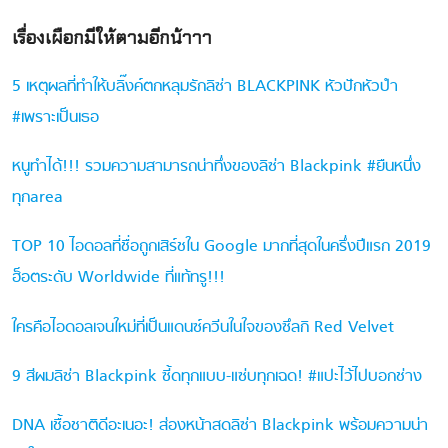
เรื่องเผือกมีให้ตามอีกน้าาา
5 เหตุผลที่ทำให้บลิ๊งค์ตกหลุมรักลิซ่า BLACKPINK หัวปักหัวปำ
#เพราะเป็นเธอ
หนูทำได้!!! รวมความสามารถน่าทึ่งของลิซ่า Blackpink #ยืนหนึ่ง
ทุกarea
TOP 10 ไอดอลที่ชื่อถูกเสิร์ชใน Google มากที่สุดในครึ่งปีแรก 2019
ฮ็อตระดับ Worldwide ที่แท้ทรู!!!
ใครคือไอดอลเจนใหม่ที่เป็นแดนซ์ควีนในใจของซึลกิ Red Velvet
9 สีผมลิซ่า Blackpink ซี้ดทุกแบบ-แซ่บทุกเฉด! #แปะไว้ไปบอกช่าง
DNA เชื้อชาติดีอะเนอะ! ส่องหน้าสดลิซ่า Blackpink พร้อมความน่า