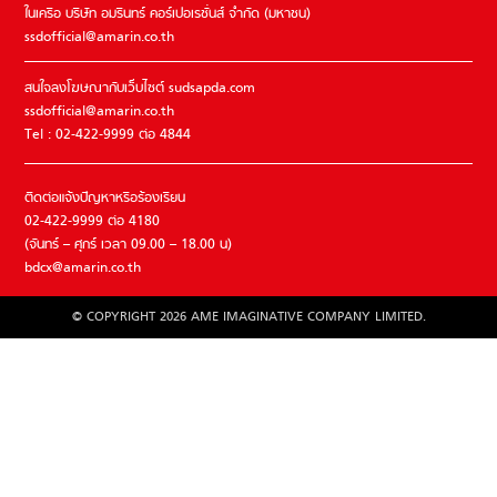
ในเครือ บริษัท อมรินทร์ คอร์เปอเรชั่นส์ จำกัด (มหาชน)
ssdofficial@amarin.co.th
สนใจลงโฆษณากับเว็บไซต์ sudsapda.com
ssdofficial@amarin.co.th
Tel : 02-422-9999 ต่อ 4844
ติดต่อแจ้งปัญหาหรือร้องเรียน
02-422-9999 ต่อ 4180
(จันทร์ – ศุกร์ เวลา 09.00 – 18.00 น)
bdcx@amarin.co.th
© COPYRIGHT 2026 AME IMAGINATIVE COMPANY LIMITED.