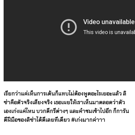
เรียกว่าแค่เห็นการเต้นก็แทบไม่ต้องพูดอะไรเยอะแล้ว ลิ
ซ่าคือตัวจริงเสียงจริง เธอเผยให้เราเห็นมาตลอดว่าตัว
เองเก่งแค่ไหน บวกดีกรีต่างๆ และคำชมเข้าไปอีก ก็การัน
ตีฝีมือของลิซ่าได้ดีเลยทีเดียว #เก่งมากค่าาา