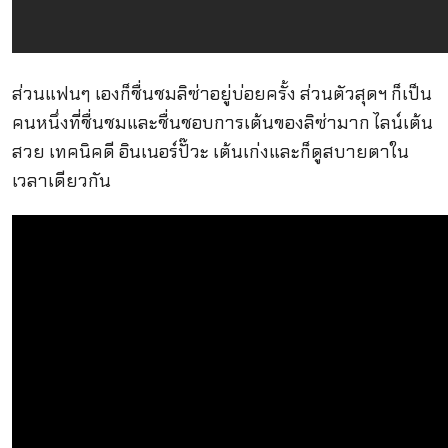
ส่วนแฟนๆ เองก็ชื่นชมลิซ่าอยู่บ่อยครั้ง ส่วนตัวสุดฯ ก็เป็น
คนหนึ่งที่ชื่นชมและชื่นชอบการเต้นของลิซ่ามาก ไลน์เต้น
สวย เทคนิคดี อินเนอร์ปั๊วะ เต้นเก่งและก็ดูสบายตาใน
เวลาเดียวกัน