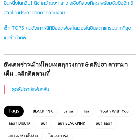
ยืนหนึ่งในทวีป! ลิซ่าคว้ามงฯ สาวเอเชียที่สวยที่สุด พร้อมจับมืออีก 9
สาวไทยประกาศศักดาความงาม
เช็ก TOP5 คนดังเกาหลีที่มียอดฟอลโลเวอร์ในอินสตาแกรมมากที่สุด
#ลิซ่านำทัพ
อัพเดทข่าวเม้าท์ไทยเทศทุกวงการ & คลิปฮา ดารามา
เต็ม ...คลิกติดตามที่
สุดสัปดาห์แฟนคลับ
BLACKPINK
Lalisa
lisa
Youth With You
ลลิษา มโนบาล
ลิซ่า
ลิซ่า BLACKPINK
ลิซ่า ลลิษา
ลิซ่า ลลิษา มโนบาล
ไอดอลเกาหลี