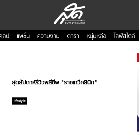
คลิป
แฟชั่น
ความงาม
ดารา
หนุ่มหล่อ
ไลฟ์สไตล์
สุดสัปดาห์รีวิวพลีชีพ "ราชเทวีคลินิก"
lifestyle