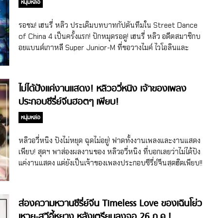
หนุ่มหล่อ
ซึ่งหลังจากวง NINE PERCENT หมดสัญญาวงและแยกย้ายกันไป
สานต่องานเดี่ยวของตัวเองเมื่อเดือนต.ค. 2019 หลินเยี่ยวจวิ้นก็
รอชม! เฮนรี่ หลิว ประเดิมบทบาทกัปตันทีมใน Street Dance
เป็นอีกหนึ่งคนที่มีผลงานหลากหลายให้แฟนคลับได้ติดตามอยู่
of China 4 เป็นครั้งแรก! ปักหมุดรอดู! เฮนรี่ หลิว อดีตสมาชิกบ
เป็นระยะ ไม่ว่าจะเป็นงานเพลงที่มีทั้งมินิอัลบั้ม เพลงประกอบซี
อยแบนด์เกาหลี Super Junior-M ที่ขอวางไมค์ ไวโอลินและ
รี่ย์จีน งานอีเว้นท์ ถ่ายแบบ พรีเซ็นเตอร์ รายการจีนต่างๆ รวมไป
เครื่องดนตรีอื่นๆ ชั่วคราว มาจัดเต็มความมันส์พาลูกทีมออกส
ถึงผลงานการแสดงอย่างซีรี่ย์จีนด้วย ล่าสุดในช่วงครึ่งปีหลัง
เต็ปแดนซ์ในรายการเซอร์ไวเวิลจีน Street Dance of China 4!
2021 นี้ ซีรี่ย์จีนของหลินเยี่ยนจวิ้นก็ได้ฤกษ์ดีลงจอออนแอร์อย่าง
หากพูดถึงรายการจีนที่ทำเอาคนดูตื่นเต้น ขนลุก เร้าใจทุกตอน
ไม่ได้ปังแค่งานแสดง! หลิวอวี่หนิง เจ้าของเพลง
เป็นทางการแล้ว หลังจากเปิดและปิดกล้องถ่ายทำไปเมื่อช่วง
ตลอดการออกอากาศ หนึ่งในนั้นจะขาดชื่อของ Street Dance
ประกอบซีรี่ย์จีนฮอตๆ เพียบ!
ปลายปี 2020 สำหรับ Crush หรือชื่อไทย รักอีกครั้งก็ยังเป็นเธอ
of China (ชื่อจีน 这就是街舞) รายการเซอร์ไวเวิลจีนแข่งเต้น
ซีรี่ย์จีนแนวโรแมนติกชวนซึ้งที่ถือเป็นผลงานการแสดงเรื่องแรก
แนวสตรีทที่ตั้งแต่ออนแอร์ซีซั่น 1 เมื่อปี 2018 กระทั่งในปี 2021
หนุ่มหล่อ
ในชีวิตของหลินเยี่ยนจวิ้น อีกทั้งยังนั่งแท่นพระเอกของเรื่องอีก
ดำเนินมาถึงซีซั่น 4 อย่างเป็นทางการแล้ว!! ซึ่งเมื่อเดือนมิ.ย.
ด้วย! […]
2021 ที่ผ่านมาทางทีมงานรายการก็ได้มีการเผยโฉมหน้า 4 คน
หลิวอวี่หนิง ปังไม่หยุด ฉุดไม่อยู่! ฟาดทั้งงานเพลงและงานแสดง
ดังจีนที่มารับหน้าที่เป็นกัปตันทีมในซีซั่นนี้ นำทีมโดยหานเกิง
เพียบ! สุดฯ พาส่องผลงานของ หลิวอวี่หนิง ที่บอกเลยว่าไม่ได้ปัง
หรือฮันเกิง (Han Geng) อดีตสมาชิกวง Super Junior […]
แค่งานแสดง แต่ยังเป็นเจ้าของเพลงประกอบซีรี่ย์จีนสุดฮิตเพียบ!!
หากพูดถึงนักร้อง นักแสดงชายจีนที่ความสามารถครบเครื่อง
กวาดความปังอย่างต่อเนื่องทั้งงานเพลงและงานแสดง หนึ่งใน
นั้นจะขาดชื่อของหลิวอวี่หนิง (Liu Yuning) สมาชิกวง Modern
ส่องความหวานซีรี่ย์จีน Timeless Love ของเฉินโย่ว
Brothers วัย 31 ปี (เกิดเมื่อม.ค. 1990) ไปไม่ได้ หลิวอวี่หนิงเคย
เหวย-สวีอี้หยาง หลังเตรียมลงจอ 26 ก.ค.!