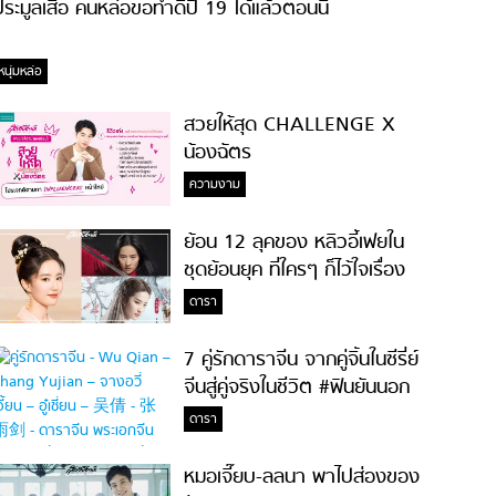
ระมูลเสื้อ คนหล่อขอทำดีปี 19 ได้แล้วตอนนี้
หนุ่มหล่อ
สวยให้สุด CHALLENGE X
น้องฉัตร
ความงาม
ย้อน 12 ลุคของ หลิวอี้เฟยใน
ชุดย้อนยุค ที่ใครๆ ก็ไว้ใจเรื่อง
ความสวย!
ดารา
7 คู่รักดาราจีน จากคู่จิ้นในซีรี่ย์
จีนสู่คู่จริงในชีวิต #ฟินยันนอก
จอ
ดารา
หมอเจี๊ยบ-ลลนา พาไปส่องของ