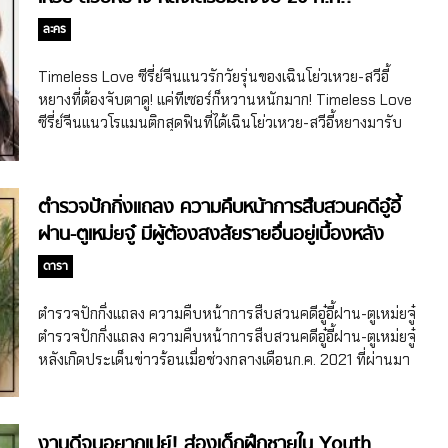
เข้าร่วมแข่งขันในรายการเซอร์ไวเวิลจีน Super Boy (2014) ก่อน
จะเริ่มต้นเส้นทางในวงการบันเทิงจีนในฐานะนักร้องอย่างเป็น
ละคร
ทางการเมื่อปี 2014 ด้วยการเดบิวต์ในนามสมาชิกวง Modern
Brothers พร้อมกับเพื่อนร่วมวงอีก 4 คน (ปัจจุบันเหลือสมาชิก
Timeless Love ซีรี่ย์จีนแนวรักวัยรุ่นของเฉินโย่วเหวย-สวีอี้
3 คน) กระทั่งในปี 2016 หลิวอวี่หนิงก็ได้แตะงานแสดงเป็นครั้ง
หยางที่ต้องจับตาดู! แค่ทีเซอร์ก็หวานหนักมาก! Timeless Love
แรกในหนังจีนเรื่อง Class 952 (2016) โดยรับบทเป็นพระเอก
ซีรี่ย์จีนแนวโรแมนติกสุดฟินที่ได้เฉินโย่วเหวย-สวีอี้หยางมารับ
ของเรื่องด้วย หลังจากนั้นหลิวอวี่หนิงก็มีงานแสดงทั้งทางจอเงิน
บทคู่กันเป็นครั้งแรก เตรียมสาดเคมีคู่จิ้น 26 ก.ค. 2021 นี้! เดือน
และจอแก้วอีกเพียบ ไม่ว่าจะเป็นหนังจีน Line Walker 2 (2019),
ก.ค. 2021 นี้ สุดฯ ยอมรับเลยว่าเป็นอีกหนึ่งเดือนที่วงการบันเทิง
ซีรี่ย์จีนแนวพีเรียด Hot-Blooded Youth หรือชื่อไทย คนเดือด
จีนปล่อยความแรงแบบไม่มีแผ่วเลยจริงๆ ค่า เพราะตั้งแต่ต้น
ตำรวจปักกิ่งแถลง ความคืบหน้าการสืบสวนคดีอู๋อี้
เลือดร้อน […]
เดือนก็ส่งซีรี่ย์จีนทยอยลงจอออนแอร์ไม่หยุด ไม่ว่าจะเป็น The
ฝาน-ตูเหม่ยจู๋ มีผู้ต้องสงสัยรายอื่นอยู่เบื้องหลัง
Flaming Heart ของกงจวิ้น-จางฮุ่ยเหวิน, Unforgettable
Love ซีรี่ย์จีนของเว่ยเจ๋อหมิง-หูอี้เสวียน, Silent Evidence ของ
ดารา
จางอวี่เจี้ยน-โจวอวี่ถง, Lover or Stranger ผลงานของคู่จิ้นโอ
วหาว-วิคตอเรีย ซ่ง, Broker ของหลัวอวิ๋นซี-วิคตอเรียซ่ง รวมไป
ตำรวจปักกิ่งแถลง ความคืบหน้าการสืบสวนคดีอู๋อี้ฝาน-ตูเหม่ยจู๋
ถึงที่เตรียมนับถอยหลังลงจออย่าง You Are My Glory ผลงาน
ตำรวจปักกิ่งแถลง ความคืบหน้าการสืบสวนคดีอู๋อี้ฝาน-ตูเหม่ยจู๋
ของหยางหยาง-ตี๋ลี่เร่อปา, First Love Again ของชือป๋ออวี่-เฉิน
หลังเกิดประเด็นข่าวร้อนเมื่อช่วงกลางเดือนก.ค. 2021 ที่ผ่านมา
ฮ่าวอวี่ และอีกเรื่องที่ไม่พูดถึงไม่ได้เลยคือTimeless Love (ชื่อจีน
พบว่ามีผู้ต้องสงสัยรายอื่นฉวยโอกาสหาผลประโยชน์จาก
时光与你别来无恙) ที่เพิ่งจะประกาศวันออนแอร์อย่างเป็น
เหตุการณ์ครั้งนี้ด้วย หลังจากเมื่อช่วงต้นเดือนก.ค. 2021 ที่ตูเหม่
ทางการเมื่อวันที่ 23 ก.ค. 2021 ที่ผ่านมา […]
ยจู๋ (Du Meizhu) เน็ตไอดอลจีนได้ออกมาเปิดเผยผ่านโซเชียลว่า
งานดีจนอยากเปย์! ส่องเด็กฝึกชายใน Youth