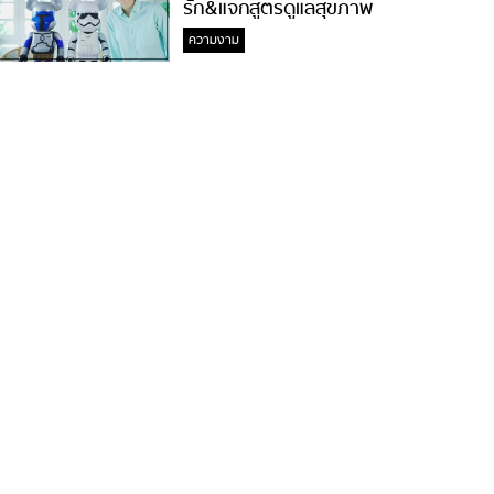
รัก&แจกสูตรดูแลสุขภาพ
#ล้างจมูกไม่ยากจะสอนให้
ความงาม