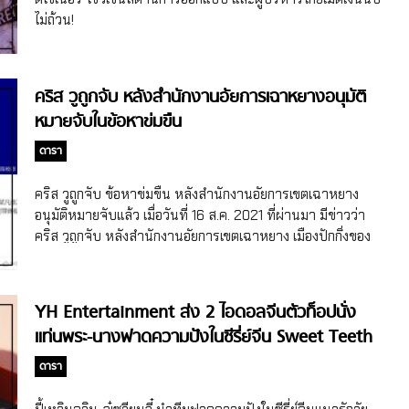
อาการปลื้มสุดๆ ก็มีหลายคน แต่ที่ต้องพูดถึงเลยคือ เดวิด เบ็ค
ไม่ถ้วน!
แฮม (David Beckham) อดีตนักเตะชาวอังกฤษ และคริสเตียโน
โรนัลโด (Cristiano Ronaldo) นักเตะชาวโปรตุเกส กองหน้าทีม
ชาติโปรตุเกส ที่เมื่อไม่นานนี้มีข่าวออกมาว่า เตรียมคัมแบ็คกลับ
คริส วูถูกจับ หลังสำนักงานอัยการเฉาหยางอนุมัติ
บ้านเก่าอย่างทีมแมนยูแล้ว หลังจากข่าวของคริสเตียโน โรนัลโด
หมายจับในข้อหาข่มขืน
ถูกเผยแพร่ออกมา ลู่หานก็ออกมาเคลื่อนไหวผ่านเวยป๋อ ด้วยการ
ถ่ายรูปตัวเองที่สะท้อนบนกรอบรูปที่มีเสื้อและลายเซ็นของคริส
ดารา
เตียโน โรนัลโด พร้อมกับพิมพ์ข้อความสั้นๆ […]
คริส วูถูกจับ ข้อหาข่มขืน หลังสำนักงานอัยการเขตเฉาหยาง
อนุมัติหมายจับแล้ว เมื่อวันที่ 16 ส.ค. 2021 ที่ผ่านมา มีข่าวว่า
คริส วูถูกจับ หลังสำนักงานอัยการเขตเฉาหยาง เมืองปักกิ่งของ
จีนประกาศผ่านเวยป๋ออย่างเป็นทางการว่า ได้อนุมัติหมายจับ
ข้อหาข่มขืนแล้ว หลังช่วงกลางปี 2021 ที่ผ่านมามีประเด็นข่าว
เกี่ยวกับคริส วู (Kris Wu หรือชื่อจริง อู๋อี้ฝาน/Wu Yifan) นักร้อง
YH Entertainment ส่ง 2 ไอดอลจีนตัวท็อปนั่ง
โปรดิวเซอร์ นักแสดง แฟชั่นไอคอนชื่อดังของจีน และเน็ตไอดอล
แท่นพระ-นางฟาดความปังในซีรี่ย์จีน Sweet Teeth
หญิงจีนตูเหม่ยจู๋ (Du Meizhu) ที่ออกมาเปิดเผยผ่านโซเชียลใน
ช่วงเดือนก.ค. 2021 ว่า เธอเคยถูกคริส วูล่วงเกิน อีกทั้งอ้างว่ายังมี
ดารา
หญิงสาวคนอื่นๆ ที่โดนกระทำเหมือนเธอเช่นกัน หลังจากนั้น
เหตุการณ์ก็ค่อยๆ รุนแรงมากขึ้นเรื่อยๆ จนนำไปสู่การดำเนินคดี