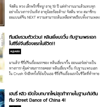
ทุกมุมโลกมาร่วมกันแข่งขัน และทำสเตจลุกเป็นไฟแล้ว ยังได้ 4
จัสติน หวง เล็กพริกขี้หนู! อายุ 19 ปี แต่ทำงานมาแล้วแทบทุก
โค้ชหัวหน้าทีมที่ร้อนแรงและครบเครื่องสุดๆ! คนแรกคือ หวังอี้
อย่างในวงการบันเทิง! อายุน้อยร้อยล้าน! จัสติน หวง สมาชิกบ
ป๋อ (Wang Yibo) นักแสดงจากซีรี่ย์จีน The Untamed
อยแบนด์จีน NEXT ความสามารถล้นเหลือฟาดเรียบทั้งงานเพลง
ปรมาจารย์ลัทธิมาร (2019) นักเต้น และไอดอลแห่งวงบอยแบน
รายการ แฟชั่น ล่าสุดมีบริษัทของตัวเองแล้ว! เรียกได้ว่าเป็นอีก
ด์ 2 สัญชาติจีน-เกาหลีใต้ UNIQ น้องเล็กสุดที่ความสามารถแน่น
หนึ่งเด็กรุ่นใหม่ไฟแรงดาวรุ่งของวงการบันเทิงจีนที่อนาคตไกล
ไม่เป็นสองรองใคร มีดีกรีเป็นถึงโค้ชหัวหน้าทีมที่คว้าชัยชนะจาก
จริงๆ ค่า สำหรับจัสติน หวง (Justin Huang) หรือชื่อจริงหวงห
ทีมเมียรวมตัวด่วน! หลินเยี่ยนจวิ้น กับฐานะพระเอก
Street […]
มิงฮ่าว (Huang Minghao) สมาชิกน้องเล็กแห่งบอยแบนด์จีน
ในซีรี่ย์จีนเรื่องแรกในชีวิต!!
NEXT แห่งค่าย Yuehua Entertainment หนุ่มน้อยมากความ
สามารถวัย 19 ปี (เกิดเดือนก.พ. 2002) ที่นอกจากจะเป็นหนึ่งใน
หนุ่มหล่อ
ผู้ชนะของรายการเซอร์ไวเวิลจีน Idol Producer ซีซั่น 1 (2018)
โดยจบจากรายการด้วยอันดับที่ 4 จนได้เดบิวต์ตำแหน่งแร็ปใน
มาแล้ว! ซีรี่ย์จีนเรื่องแรกของ หลินเยี่ยนจวิ้น ออนแอร์อย่างเป็น
นามสมาชิกของวง NINE PERCENT ก่อนจะหมดสัญญายุบวงไป
ทางการ! คุ้มค่าสมการรอคอย! หลินเยี่ยนจวิ้น กับฐานะพระเอก
เมื่อปลายปี 2019 ปัจจุบันยังนั่งแท่นเป็นบอสแล้วด้วยค่า! ล่าสุด
ใน Crush รักอีกครั้งก็ยังเป็นเธอ ซีรี่ย์จีนเรื่องแรกในชีวิตที่ท้าทาย
เมื่อไม่กี่วันที่ผ่านมาก็มีข่าวออกมาว่า จัสติน หวงหมิงฮ่าวเปิด
ความสามารถตั้งแต่เปิดเรื่อง! หากพูดถึงไอดอลชายจีนขวัญใจวัย
บริษัทด้านสื่อมีเดียเป็นของตัวเองภายใต้ชื่อบริษัทว่า Shanghai
รุ่นที่ไม่ว่าจะหยิบจับทำอะไรก็เป็นข่าวและที่กรี๊ดกร๊าดของแฟนๆ
Haohan Xinghai Culture […]
เสมอ หนึ่งในนั้นจะขาดชื่อของหนุ่มๆ อดีตสมาชิกวง NINE
เฮนรี่ หลิว เปิดใจบทบาทใหม่สุดท้าทายในฐานะกัปตัน
PERCENT บอยแบนด์จีนผู้ชนะจากรายการเซอร์ไวเวิลจีน Idol
ทีม Street Dance of China 4!
Producer (2018) ไปไม่ได้!! โดยหนึ่งในสมาชิกนั้นก็มีหลินเยี่ยนจ
วิ้น (Lin Yanjun หรือ Evan Lin) ที่ได้อันดับ 5 ของรายการด้วย