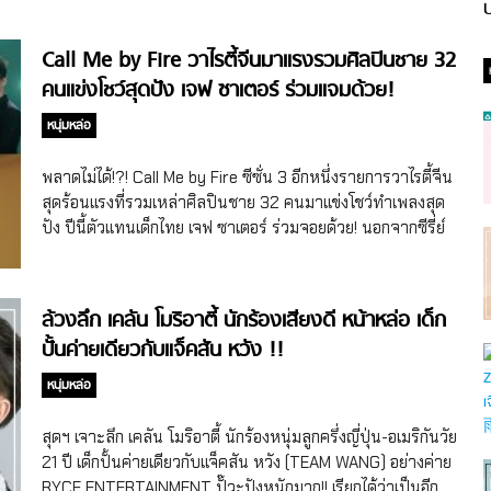
ป
Call Me by Fire วาไรตี้จีนมาแรงรวมศิลปินชาย 32
คนแข่งโชว์สุดปัง เจฟ ซาเตอร์ ร่วมแจมด้วย!
หนุ่มหล่อ
พลาดไม่ได้!?! Call Me by Fire ซีซั่น 3 อีกหนึ่งรายการวาไรตี้จีน
สุดร้อนแรงที่รวมเหล่าศิลปินชาย 32 คนมาแข่งโชว์ทำเพลงสุด
ปัง ปีนี้ตัวแทนเด็กไทย เจฟ ซาเตอร์ ร่วมจอยด้วย! นอกจากซีรี่ย์
จีนที่มาแบบต่อเนื่อง และร้อนแรงแบบไม่มีพักแล้ว สำหรับใครที่
เป็นสายรายการวาไรตี้จีน สุดฯ บอกเลยว่า ปี 2023 นี้เป็นอีก
หนึ่งปีที่มีรายการจีนน่าดูๆ ออนแอร์เยอะมาก-ก-ก ซึ่งหนึ่งใน
ล้วงลึก เคลัน โมริอาตี้ นักร้องเสียงดี หน้าหล่อ เด็ก
รายการที่สุดฯ บอกเลยว่า พลาดไม่ได้โดยเฉพาะสาวๆ เพราะนี่
ปั้นค่ายเดียวกับแจ็คสัน หวัง !!
เป็นรายการที่นอกจากจะรวมเหล่าศิลปินชายไว้เยอะมากๆ แล้ว
ยังมีหมดตั้งแต่ซุปตาร์รุ่นใหญ่ขวัญใจเด็กยุค 90 กระทั่งนักร้อง
หนุ่มหล่อ
รุ่นใหม่ นั่นคือ รายการ Call Me by Fire หรือชื่อจีน 披荆斩棘
ก่อนที่สุดฯ จะพาไปส่องว่ามีหนุ่มคนไหน ขอพูดถึงรายการCall
สุดฯ เจาะลึก เคลัน โมริอาตี้ นักร้องหนุ่มลูกครึ่งญี่ปุ่น-อเมริกันวัย
Me by Fireให้หลายๆ คนที่อาจจะยังไม่เคยดูได้รู้จักกันก่อนค่ะ
21 ปี เด็กปั้นค่ายเดียวกับแจ็คสัน หวัง (TEAM WANG) อย่างค่าย
สำหรับรายการCall Me by Fireเป็นรายการที่นำเหล่าศิลปิน
RYCE ENTERTAINMENT ปั๊วะปังหนักมาก!! เรียกได้ว่าเป็นอีก