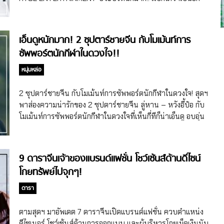
ชายจากทั้งจีนแผ่นดินใหญ่ ไต้หวัน ฮ่องกง และอาจรวมถึงประ
หนึ่งคนหนุ่มรุ่นใหม่ไฟแรงอนาคตไกล สำหรับ เคลัน โมริอาตี้
เทศอื่นๆ ในเอเชียมาร่วมกันแข่งขันทำโชว์ เพื่อโชว์ฝีมือทั้งด้าน
(Caelan Moriarty) หนุ่มลูกครึ่งญี่ปุ่น-อเมริกันวัย 21 ปี (เกิดวัน
การร้อง […]
ที่ 12 เดือนเม.ย. 2001) ที่เชื่อว่าคอสายบันเทิงจีนน่าจะพอคุ้น
เอ็นดูหนักมาก! 2 ซุปตาร์ชายจีน กับโมเม้นท์การ
หน้าคุ้นตากันมาบ้างแล้วก่อนหน้านี้ เพราะเคลัน โมริอาตี้เป็น
ซัพพอร์ตนักกีฬาในดวงใจ!!
หนึ่งในผู้เข้าแข่งขันรายการเซอร์ไวเวิลจีนเฟ้นหาไอดอลเพื่อเดบิ
วต์เป็นบอยแบนด์จีนวงใหม่อย่าง CHUANG 2021 (หรืออีกชื่อ
หนุ่มหล่อ
Produce Camp 2021) และเป็นหนึ่งในผู้เข้าแข่งขันตัวท็อปของ
รายการ ก่อนจะจบการแข่งด้วยอันดับที่ 12 อย่างไรก็ตาม อันที่
2 ซุปตาร์ชายจีน กับโมเม้นท์การซัพพอร์ตนักกีฬาในดวงใจ! สุดฯ
จริงสุดฯ ต้องขอย้อนความไปถึงโปรไฟล์ของเคลัน โมริอาตี้สัก
พาส่องความน่ารักของ 2 ซุปตาร์ชายจีน ลู่หาน – หวังอี้ป๋อ กับ
หน่อยว่า เด็กหนุ่มคนนี้เกิดที่ประเทศคิวบา และได้เดบิวต์เป็นนัก
โมเม้นท์การซัพพอร์ตนักกีฬาในดวงใจที่เห็นกี่ทีก็น่าเอ็นดู อบอุ่น
ร้องวงบอยแบนด์สัญชาติญี่ปุ่นอย่าง INTERSECTION เมื่อปี
สุดๆ! ลู่หาน (Lu Han) ซุปตาร์ชายจีนคนแรกสุดฯ ขอเปิดด้วยลู่
2018 โดยค่าย Avex ซึ่งในวงมีสมาชิกทั้งหมด 4 คน นอกจากเค
หาน นักร้อง นักแสดงชายจีน หรือที่คอเกาหลีน่าจะคุ้นเคยกันดี
ลันยังมี […]
ในฐานะอดีตสมาชิกบอยแบนด์เกาหลีใต้ EXO ที่เป็นอีกหนึ่งหนุ่ม
9 ดาราจีนเจ้าของแบรนด์แฟชั่น โชว์เซ้นส์ด้านดีไซน์
ฮอตของวงการบันเทิงจีนที่มีทักษะทางด้านกีฬาดีมาก อย่างเช่น
โกยทรัพย์ไปจุกๆ!
ในรายการวาไรตี้จีน Keep Running ที่ลู่หานเป็นสมาชิกหลัก
ของรายการมาตั้งแต่ปี 2015-2018 ก็พิสูจน์ให้เห็นกันแล้วถึง
ดารา
หลายซีซั่น อันที่จริงนอกจากทักษะทางด้านกีฬาที่ดี ลู่หานยังชื่น
ชอบกีฬาฟุตบอลมากๆ โดยมีทีมในดวงใจอย่างแมนยูหรือแมนเชส
ตามสุดฯ มาอัพเดต 7 ดาราจีนเปิดแบรนด์แฟชั่น ควบตำแหน่ง
เตอร์ยูไนเต็ด (Manchester United) ซึ่งนักเตะที่ลู่หานออก
ดีไซเนอร์ โชว์เซ้นส์ด้านการออกแบบ และผู้บริหารโกยเม็ดเงินนับ