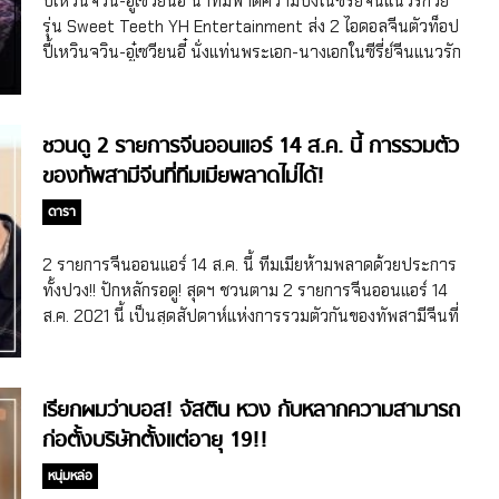
ปี้เหวินจวิน-อู๋เซวียนอี๋ นำทีมฟาดความปังในซีรี่ย์จีนแนวรักวัย
ทางกฎหมาย โดยก่อนหน้านี้เมื่อวันที่ 22 ก.ค. 2021 ทางเจ้า
รุ่น Sweet Teeth YH Entertainment ส่ง 2 ไอดอลจีนตัวท็อป
หน้าที่ตำรวจปักกิ่งได้แถลงความคืบหน้าการสืบสวนคดีอู๋อี้ฝาน-
ปี้เหวินจวิน-อู๋เซวียนอี๋ นั่งแท่นพระเอก-นางเอกในซีรี่ย์จีนแนวรัก
ตูเหม่ยจู๋มาแล้วครั้งหนึ่ง ซึ่งมีการพูดถึงผู้ต้องสงสัยรายอื่นนาม
วัยรุ่น Sweet Teeth ออนแอร์วันแรก 16 ส.ค. 2021!! หากพูดถึง
ว่า หลิวxเถียว ที่ฉวยโอกาสหาผลประโยชน์จากเหตุการณ์ใน
ค่ายไอดอลจีน ศิลปินจีนยักษ์ใหญ่ที่แทบไม่มีใครไม่รู้จัก หนึ่งใน
ครั้งนี้ด้วย (อ่านคำแถลงการณ์ของเจ้าหน้าที่ตำรวจปักกิ่งเต็มๆ
ชื่อนั้นจะขาดชื่อของค่าย YH Entertainment หรือ Yuehua
ชวนดู 2 รายการจีนออนแอร์ 14 ส.ค. นี้ การรวมตัว
ต่อได้ที่นี่ค่ะ) จากนั้นในวันที่ 31 ก.ค. 2021 […]
Entertainment ไปไม่ได้ โดยค่ายนี้มีทั้งสมาชิกบอยแบนด์
ของทัพสามีจีนที่ทีมเมียพลาดไม่ได้!
เกาหลีใต้-จีนอย่าง UNIQ ที่มีหวังอี้ป๋อ (Wang Yibo) เป็นหนึ่งใน
สมาชิกของวง นอกจากนี้ยังมีหานเกิง (Han Geng) อดีตสมาชิกบ
ดารา
อยแบนด์เกาหลีใต้ Super Junior, เกิร์ลกรุ๊ป WJSN, บอยแบนด์
จีน NEXT ที่มี 2 ไอดอลชื่อดังอย่างอู๋เซวียนอี๋ (Wu Xuanyi หรือ
2 รายการจีนออนแอร์ 14 ส.ค. นี้ ทีมเมียห้ามพลาดด้วยประการ
Betty Wu) และปี้เหวินจวิน (Bi Wenjun) รวมอยู่ด้วย สำหรับอู๋
ทั้งปวง!! ปักหลักรอดู! สุดฯ ชวนตาม 2 รายการจีนออนแอร์ 14
เซวียนอี๋ […]
ส.ค. 2021 นี้ เป็นสุดสัปดาห์แห่งการรวมตัวกันของทัพสามีจีนที่
บอกเลยว่า ทีมเมียไม่ดูไม่ได้! มีรายการไหนของใครมาดูกันค่ะ
รายการแรกที่สุดฯ ต้องพูดถึงก่อนเลยคือ Street Dance of
China 4 รายการเซอร์ไวเวิลจีนแข่งขันการเต้นแนวสตรีทที่ได้
เรียกผมว่าบอส! จัสติน หวง กับหลากความสามารถ
ฤกษ์ออกอากาศอย่างเป็นทางการในวันที่ 14 ส.ค.นี้แล้ว ทางแอป
ก่อตั้งบริษัทตั้งแต่อายุ 19!!
YOUKU โดยปีนี้เป็นอีกหนึ่งปีที่พิเศษมากๆ และได้รับการตั้งตา
รอคอยจากแฟนๆ มากที่สุดอีกซีซั่นหนึ่งเลยก็ว่าได้ เพราะ
หนุ่มหล่อ
นอกจากจะเป็นซีซั่นที่มีนักเต้นฝีมือดีจากหลากหลายประเทศทั่ว