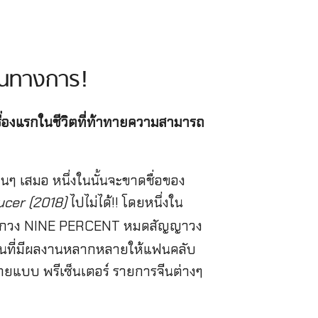
เป็นทางการ!
นเรื่องแรกในชีวิตที่ท้าทายความสามารถ
ฟนๆ เสมอ หนึ่งในนั้นจะขาดชื่อของ
ucer (2018)
ไปไม่ได้!! โดยหนึ่งใน
ลังจากวง NINE PERCENT หมดสัญญาวง
ึ่งคนที่มีผลงานหลากหลายให้แฟนคลับ
์ ถ่ายแบบ พรีเซ็นเตอร์ รายการจีนต่างๆ