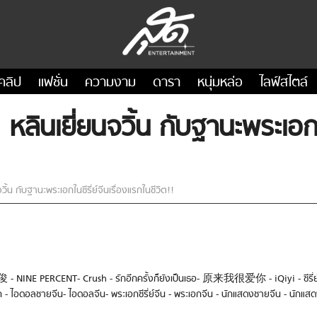
คลิป
แฟชั่น
ความงาม
ดารา
หนุ่มหล่อ
ไลฟ์สไตล์
หลินเยี่ยนจวิ้น กับฐานะพระเอกใน
ิ้น กับฐานะพระเอกในซีรี่ย์จีนเรื่องแรกในชีวิต!!