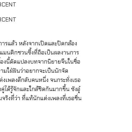
ทางการแล้ว หลังจากเปิดและปิดกล้อง
โรแมนติกชวนซึ้งที่ถือเป็นผลงานการ
เรื่องนี้ดัดแปลงบทจากนิยายจีนในชื่อ
ความใฝ่ฝันว่าอยากจะเป็นนักจัด
แต่งเพลงลึกลับคนหนึ่ง จนกระทั่งเธอ
ได้รู้จักและใกล้ชิดกันมากขึ้น ซังอู๋
ิงที่ว่า ที่แท้นักแต่งเพลงที่เธอชื่น