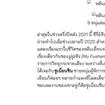
9 หนุ่ม
ล่าสุดในช่วงครึ่งปีหลัง 2021 นี้ ซีร
ถ่ายทำไปเมื่อช่วงปลายปี 2020 สำห
แสดงเรื่องแรกในชีวิตของหลินเยี่ยนจวิ
เรื่องเดียวกันของ
มู่ฝูเซิง (Mu Fushe
รายการวิทยุกระจายเสียง ระหว่างที่เธ
ได้เจอกับ
ซูเนี่ยนชิน
ชายหนุ่มผู้พิการท
เยียนก็ค่อยๆ ทลายกำแพงที่โดดเดี่ยวของ
ชอบผลงานของเขาอยู่ก็คือซูเนี่ยนชินนั