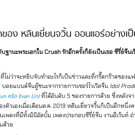
งแรกของ หลินเยี่ยนจวิ้น ออนแอร์อย่าง
กับฐานะพระเอกใน Crush รักอีกครั้งก็ยังเป็นเธอ ซีรี่ย์จี
ี่ไม่ว่าจะหยิบจับทำอะไรก็เป็นข่าวและที่กรี๊ดกร๊าดของแ
บอยแบนด์จีนผู้ชนะจากรายการเซอร์ไวเวิลจีน
Idol Prod
T
ที่ได้อันดับ 5 ของรายการด้วย ซึ่งห
un หรือ Evan Lin)
ตัวเองเมื่อเดือนต.ค. 2019 หลินเยี่ยวจวิ้นก็เป็นอีกหน
นเพลงที่มีทั้งมินิอัลบั้ม เพลงประกอบซีรี่ย์จีน งานอีเว้นท
ีนด้วย