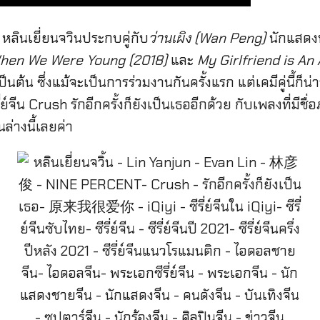
อ หลินเยี่ยนจวินประกบคู่กับ
ว่านเผิง (Wan Peng)
นักแสดงห
hen We Were Young (2018)
และ
My Girlfriend is An 
ต้น ซึ่งแม้จะเป็นการร่วมงานกันครั้งแรก แต่เคมีคู่นี้ก็น่
่ย์จีน Crush รักอีกครั้งก็ยังเป็นเธออีกด้วย กับเพลงที่ม
ล่างนี้เลยค่า