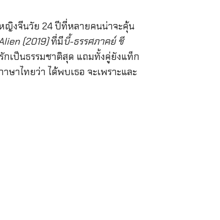
ญิงจีนวัย 24 ปีที่หลายคนน่าจะคุ้น
Alien (2019)
ที่มี
บี้-ธรรศภาคย์ ชี
ารักเป็นธรรมชาติสุด แถมทั้งคู่ยังแท็ก
ีชื่อภาษาไทยว่า ได้พบเธอ จะเพราะและ