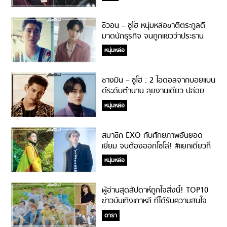
ชีวอน – ซูโฮ หนุ่มหล่อชาติตระกูลดี
มาดนักธุรกิจ จนถูกแซวว่าประธาน
ค่าย SM ในอนาคต
หนุ่มหล่อ
ชางมิน – ซูโฮ : 2 ไอดอลจากบอยแบน
ด์ระดับตำนาน ลุยงานเดี่ยว ปล่อย
เพลงโซโล่เขย่าวงการเพลง
หนุ่มหล่อ
สมาชิก EXO กับศักยภาพอันยอด
เยี่ยม จนต้องออกโซโล่! #แยกเดี่ยวก็
ปังเป็นวงก็เปรี้ยง
หนุ่มหล่อ
ผู้อ่านสุดสัปดาห์ถูกใจสิ่งนี้! TOP10
ข่าวบันเทิงเกาหลี ที่ได้รับความสนใจ
จากแฟนสุดสัปดาห์มากที่สุดในปี 2019
ดารา