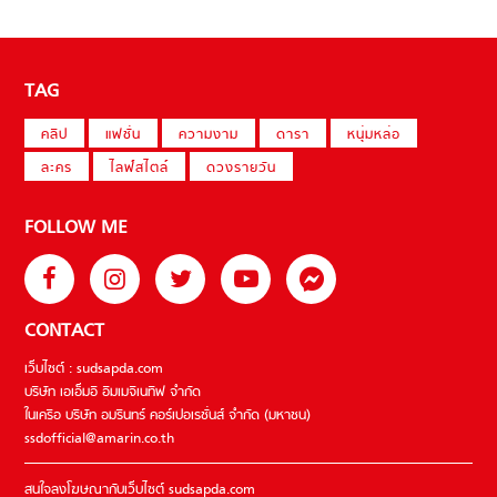
TAG
คลิป
แฟชั่น
ความงาม
ดารา
หนุ่มหล่อ
ละคร
ไลฟ์สไตล์
ดวงรายวัน
FOLLOW ME
CONTACT
เว็บไซต์ : sudsapda.com
บริษัท เอเอ็มอี อิมเมจิเนทีฟ จำกัด
ในเครือ บริษัท อมรินทร์ คอร์เปอเรชั่นส์ จำกัด (มหาชน)
ssdofficial@amarin.co.th
สนใจลงโฆษณากับเว็บไซต์ sudsapda.com