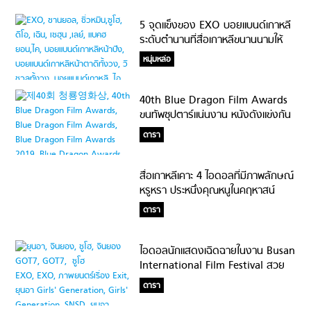
5 จุดแข็งของ EXO บอยแบนด์เกาหลี
ระดับตำนานที่สื่อเกาหลีขนานนามให้
เป็น King of K-POP!!
หนุ่มหล่อ
40th Blue Dragon Film Awards
ขนทัพซุปตาร์แน่นงาน หนังดังแข่งกัน
ดุเดือด แถมมีเซอร์ไพรส์สองเด้ง!
ดารา
สื่อเกาหลีเคาะ 4 ไอดอลที่มีภาพลักษณ์
หรูหรา ประหนึ่งคุณหนูในคฤหาสน์
ดารา
ไอดอลนักแสดงเฉิดฉายในงาน Busan
International Film Festival สวย
หล่อฟาดกลางพรมแดง #BNK48ก็มา
ดารา