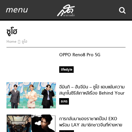
menu
ซูโฮ
Home
ซูโฮ
OPPO Reno8 Pro 5G
lifestyle
อีมินกิ – ฮันจีมิน – ซูโฮ แอบแย้มความ
สนุกในซีรีส์เกาหลีเรื่อง Behind Your
Touch ที่ต้องตามชมทุกตอน
ละคร
การกลับมาของราชาเคป๊อป EXO
พร้อม LAY สมาชิกชาวจีนที่ห่างหาย
จากการทำงานวงไปนาน!