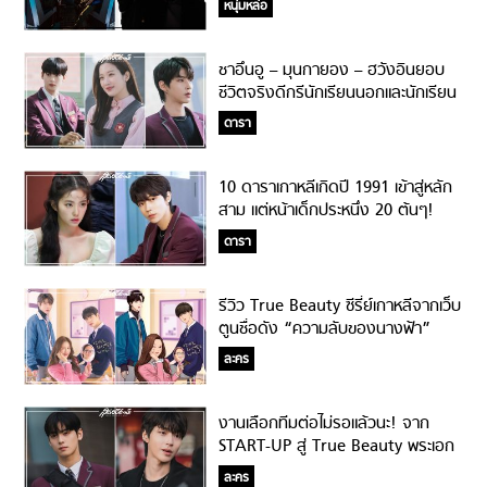
หนุ่มหล่อ
ชาอึนอู – มุนกายอง – ฮวังอินยอบ
ชีวิตจริงดีกรีนักเรียนนอกและนักเรียน
หัวกะทิ!
ดารา
10 ดาราเกาหลีเกิดปี 1991 เข้าสู่หลัก
สาม แต่หน้าเด็กประหนึ่ง 20 ต้นๆ!
ดารา
รีวิว True Beauty ซีรี่ย์เกาหลีจากเว็บ
ตูนชื่อดัง “ความลับของนางฟ้า”
ละคร
งานเลือกทีมต่อไม่รอแล้วนะ! จาก
START-UP สู่ True Beauty พระเอก
ก็ดี พระรองก็ใช่
ละคร