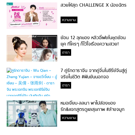
สวยให้สุด CHALLENGE X น้องฉัตร
ความงาม
ย้อน 12 ลุคของ หลิวอี้เฟยในชุดย้อน
ยุค ที่ใครๆ ก็ไว้ใจเรื่องความสวย!
ดารา
7 คู่รักดาราจีน จากคู่จิ้นในซีรี่ย์จีนสู่คู่
จริงในชีวิต #ฟินยันนอกจอ
ดารา
หมอเจี๊ยบ-ลลนา พาไปส่องของ
รัก&แจกสูตรดูแลสุขภาพ #ล้างจมูก
ไม่ยากจะสอนให้
ความงาม