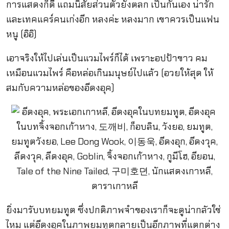
การแสดงก็ดี แถมนิสัยส่วนตัวยังตลก เป็นกันเอง น่ารัก
และเทคแคร์คนเก่งอีก หลงค่ะ หลงมาก เขาควรเป็นแฟน
หนู (อิอิ)
เอาจริงให้ไปเล่นเป็นแวมไพร์ก็ได้ เพราะอปป้าขาว คม
เหมือนแวมไพร์ คือหล่อเกินมนุษย์ไปแล้ว (อวยให้สุด ให้
สมกับความหล่อของอีดงอุค)
ยิ่งมารับบทยมทูต ซึ่งปกติภาพจำของเราก็จะดูน่ากลัวใช่
ไหม แต่อีดงอุคในภาพยมทูตกลายเป็นอีกภาพที่แตกต่าง