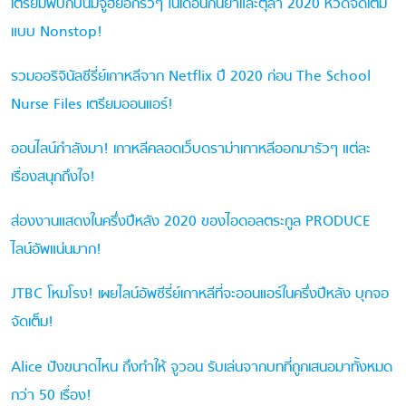
เตรียมพบกับนัมจูฮยอกรัวๆ ในเดือนกันยาและตุลา 2020 หวีดจัดเต็ม
แบบ Nonstop!
รวมออริจินัลซีรี่ย์เกาหลีจาก Netflix ปี 2020 ก่อน The School
Nurse Files เตรียมออนแอร์!
ออนไลน์กำลังมา! เกาหลีคลอดเว็บดราม่าเกาหลีออกมารัวๆ แต่ละ
เรื่องสนุกถึงใจ!
ส่องงานแสดงในครึ่งปีหลัง 2020 ของไอดอลตระกูล PRODUCE
ไลน์อัพแน่นมาก!
JTBC โหมโรง! เผยไลน์อัพซีรี่ย์เกาหลีที่จะออนแอร์ในครึ่งปีหลัง บุกจอ
จัดเต็ม!
Alice ปังขนาดไหน ถึงทำให้ จูวอน รับเล่นจากบทที่ถูกเสนอมาทั้งหมด
กว่า 50 เรื่อง!