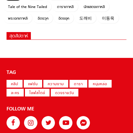
Tale of the Nine Tailed
ดาราเกาหลี
นักแสดงเกาหลี
พระเอกเกาหลี
อีดงวุค
อีดงอุค
도깨비
이동욱
สุดสัปดาห์
TAG
คลิป
แฟชั่น
ความงาม
ดารา
หนุ่มหล่อ
ละคร
ไลฟ์สไตล์
ดวงรายวัน
FOLLOW ME