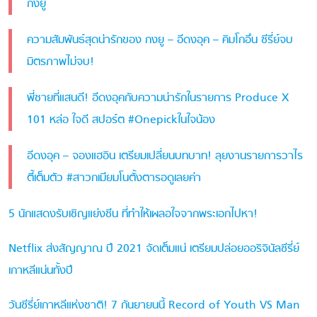
กงยู
ความสัมพันธ์สุดน่ารักของ กงยู – อีดงอุค – คิมโกอึน ซีรี่ย์จบ
มิตรภาพไม่จบ!
พี่ชายที่แสนดี! อีดงอุคกับความน่ารักในรายการ Produce X
101 หล่อ ใจดี สปอร์ต #Onepickในใจน้อง
อีดงอุค – จองแฮอิน เตรียมเปลี่ยนบทบาท! ลุยงานรายการวาไร
ตี้เต็มตัว #สาวกเมียมโนตั้งตารอดูเลยค่า
5 นักแสดงรับเชิญแย่งซีน ที่ทำให้เผลอใจจากพระเอกไปหา!
Netflix ส่งสัญญาณ ปี 2021 จัดเต็มแน่ เตรียมปล่อยออริจินัลซีรี่ย์
เกาหลีแน่นทั้งปี
วันซีรี่ย์เกาหลีแห่งชาติ! 7 กันยายนนี้ Record of Youth VS Man