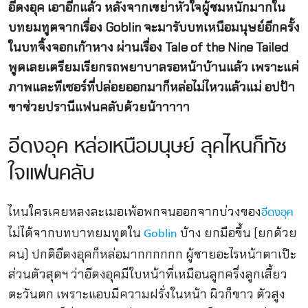
อีดงอุค เอาอีกแล้ว หลังจากเขย่าหัวใจผู้ชมหนักมากใน
บทยมทูตจากเรื่อง Goblin จะมารับบทเหนือมนุษย์อีกครั้ง
ในบทจิ้งจอกเก้าหาง ผ่านเรื่อง Tale of the Nine Tailed
พูดเลยเตรียมเรียกรถพยาบาลรอหน้าบ้านแล้ว เพราะแค่
ภาพและทีเซอร์ที่ปล่อยออกมาก็หล่อไม่ไหวแล้วแม่ อปป้า
ขาช่วยปรานีแฟนคลับด้วยน้าาาาา
อีดงอุค หล่อเหนือมนุษย์ ลุคไหนก็ทัช
ใจแฟนคลับ
ไหนใครเคยหลงละเมอเพ้อพกจนออกจากบ่วงของ
อีดงอุค
ไม่ได้จากบทบาทยมทูตใน
บ้าง ยกมือขึ้น (ยกด้วย
Goblin
คน) ปกติอีดงอุคก็หล่อมากกกกกก ผู้ชายอะไรหน้าตาเป๊ะ
ส่วนตัวสุดฯ ว่าอีดงอุคมีใบหน้าที่เหมือนลูกครึ่งลูกเสี้ยว
ตะวันตก เพราะแอบมีความฝรั่งในหน้า ผิวก็ขาว ตัวสูง