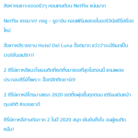
สิงหาคมเกาะขอจอรัวๆ คอนเทนต์บน Netflix แน่นมาก
Netflix แรงมาก! กงยู – ยูอาอิน คอนเฟิร์มแสดงในออริจินัลซีรี่ย์เรื่อง
ใหม่
สื่อเกาหลีรายงาน Hotel Del Luna ฮ็อตมาก แว่วว่าจะมีรีเมกเป็น
เวอร์ชั่นอเมริกา!
2 ซีรี่ย์เกาหลีแนวโรแมนติกที่เรตติ้งมาแรงที่สุดในตอนนี้ แถมเพลง
ประกอบซีรี่ย์ก็เพราะ ฮ็อตฮิตติดชาร์ต!
2 ซีรี่ย์เกาหลีไตรมาสแรก 2020 เรตติ้งพุ่งขึ้นทุกตอน เตรียมเดินหน้า
ทุบสถิติ #ของเขาดี
ซีรี่ย์เกาหลีสานต่อภาค 2 ในปี 2020 สนุก เข้มข้นถึงใจ จนผู้ชมติด
หนึบ!