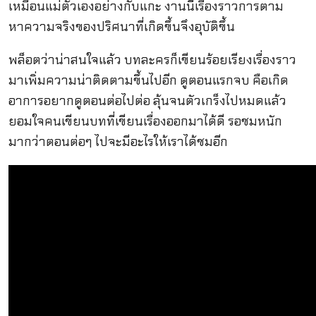
เหมือนแม่ตัวเองอย่างกับแกะ งานนี้เรื่องราวการตาม
หาความจริงของปริศนาที่เกิดขึ้นจึงอุบัติขึ้น
พล็อตว่าน่าสนใจแล้ว บทละครก็เขียนร้อยเรียงเรื่องราว
มาเพิ่มความน่าติดตามขึ้นไปอีก ดูตอนแรกจบ คือเกิด
อาการอยากดูตอนต่อไปต่อ ลุ้นจนตัวเกร็งไปหมดแล้ว
ยอมใจคนเขียนบทที่เขียนเรื่องออกมาได้ดี รอชมหนัก
มากว่าตอนต่อๆ ไปจะมีอะไรให้เราได้ชมอีก