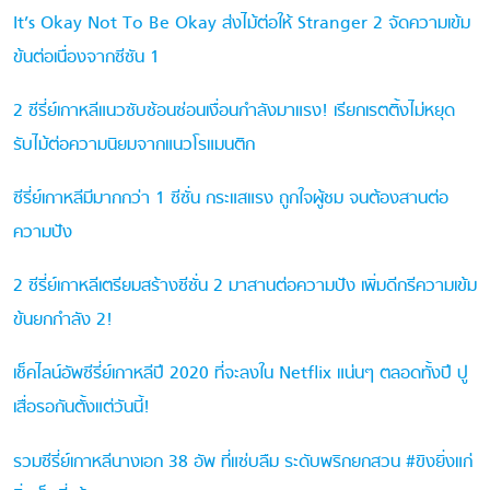
It’s Okay Not To Be Okay ส่งไม้ต่อให้ Stranger 2 จัดความเข้ม
ข้นต่อเนื่องจากซีซัน 1
2 ซีรี่ย์เกาหลีแนวซับซ้อนซ่อนเงื่อนกำลังมาแรง! เรียกเรตติ้งไม่หยุด
รับไม้ต่อความนิยมจากแนวโรแมนติก
ซีรี่ย์เกาหลีมีมากกว่า 1 ซีซั่น กระแสแรง ถูกใจผู้ชม จนต้องสานต่อ
ความปัง
2 ซีรี่ย์เกาหลีเตรียมสร้างซีซั่น 2 มาสานต่อความปัง เพิ่มดีกรีความเข้ม
ข้นยกกำลัง 2!
เช็คไลน์อัพซีรี่ย์เกาหลีปี 2020 ที่จะลงใน Netflix แน่นๆ ตลอดทั้งปี ปู
เสื่อรอกันตั้งแต่วันนี้!
รวมซีรี่ย์เกาหลีนางเอก 38 อัพ ที่แซ่บลืม ระดับพริกยกสวน #ขิงยิ่งแก่