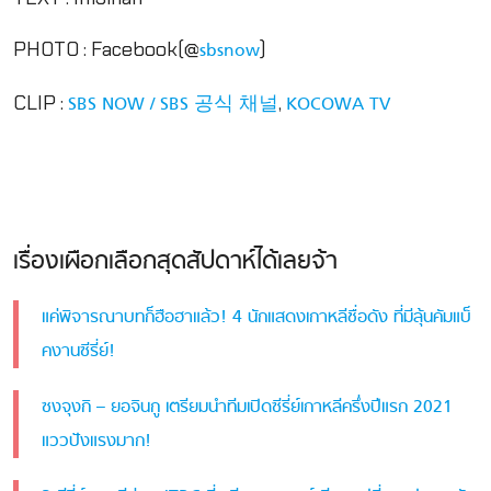
PHOTO : Facebook(@
)
sbsnow
CLIP :
,
SBS NOW / SBS 공식 채널
KOCOWA TV
เรื่องเผือกเลือกสุดสัปดาห์ได้เลยจ้า
แค่พิจารณาบทก็ฮือฮาแล้ว! 4 นักแสดงเกาหลีชื่อดัง ที่มีลุ้นคัมแบ็
คงานซีรี่ย์!
ซงจุงกิ – ยอจินกู เตรียมนำทีมเปิดซีรี่ย์เกาหลีครึ่งปีแรก 2021
แววปังแรงมาก!