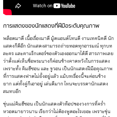
การแสดงของนักแสดงที่ฝีมือระดับคุณภาพ
พล็อตมาดี เนื้อเรื่องมาดี มู้ดแอนด์โทนดี งานเทคนิคดี นัก
แสดงก็ดีอีก นักแสดงสามารถถ่ายทอดทุกอารมณ์ ทุกบท
ละคร และคาแร็กเตอร์ของตัวเองออกมาได้ดี สารภาพเลย
ว่าตั้งแต่เห็นชื่อพระนางก็ค่อนข้างคาดหวังในการแสดง
เพราะทั้ง คิมฮีซอน และ จูวอน เป็นนักแสดงฝีมือคุณภาพ
ที่การแสดงฟาดไม่ยั้งอยู่แล้ว แม้บทเรื่องนี้จะค่อนข้าง
ยาก แต่ทั้งคู่ก็เอาอยู่ เล่นดีมาก ไหนจะบรรดานักแสดง
สมทบอีก
ขุ่นแม่คิมฮีซอน เป็นนักแสดงตัวท็อปของวงการที่คร่ำ
หวอดมายาวนาน เรียกว่าไม่ต้องพูดอะไรเยอะ เพราะขุ่น