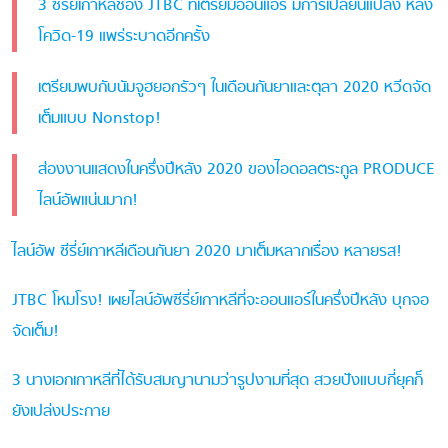
3 ซีรี่ย์เกาหลีช่อง JTBC ที่เตรียมออนแอร์ มีการเปลี่ยนแปลง หลัง
โควิด-19 แพร่ระบาดอีกครั้ง
เตรียมพบกับนัมจูฮยอกรัวๆ ในเดือนกันยาและตุลา 2020 หวีดจัด
เต็มแบบ Nonstop!
ส่องงานแสดงในครึ่งปีหลัง 2020 ของไอดอลตระกูล PRODUCE
ไลน์อัพแน่นมาก!
ไลน์อัพ ซีรี่ย์เกาหลีเดือนกันยา 2020 มาเต็มหลากเรื่อง หลายรส!
JTBC โหมโรง! เผยไลน์อัพซีรี่ย์เกาหลีที่จะออนแอร์ในครึ่งปีหลัง บุกจอ
จัดเต็ม!
3 นางเอกเกาหลีที่ได้รับสมญานามว่ารูปงามที่สุด สวยปังแบบกี่ยุคก็
ยังเปล่งประกาย