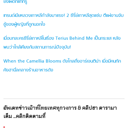
ยิ่งเผ็ดที่แท้ทรู
เทรนด์เมียหลวงเกาหลีกำลังมาแรง! 2 ซีรี่ย์เกาหลีสุดแซ่บ ตีแผ่งานจับ
ชู้ของผู้หญิงที่ถูกนอกใจ
เมื่อบทละครซีรี่ย์เกาหลีในเรื่อง Terius Behind Me เป็นกระแส หลัง
พบว่าใกล้เคียงกับสถานการณ์ปัจจุบัน!
When the Camellia Blooms ดังไกลถึงอาร์เจนติน่า เมื่อมีคนทัก
คังฮานึลกลางร้านอาหารดัง
อัพเดทข่าวเม้าท์ไทยเทศทุกวงการ & คลิปฮา ดารามา
เต็ม ...คลิกติดตามที่