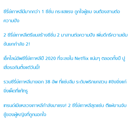
ซีรี่ย์เกาหลีมีมากกว่า 1 ซีซั่น กระแสแรง ถูกใจผู้ชม จนต้องสานต่อ
ความปัง
2 ซีรี่ย์เกาหลีเตรียมสร้างซีซั่น 2 มาสานต่อความปัง เพิ่มดีกรีความเข้ม
ข้นยกกำลัง 2!
เช็คไลน์อัพซีรี่ย์เกาหลีปี 2020 ที่จะลงใน Netflix แน่นๆ ตลอดทั้งปี ปู
เสื่อรอกันตั้งแต่วันนี้!
รวมซีรี่ย์เกาหลีนางเอก 38 อัพ ที่แซ่บลืม ระดับพริกยกสวน #ขิงยิ่งแก่
ยิ่งเผ็ดที่แท้ทรู
เทรนด์เมียหลวงเกาหลีกำลังมาแรง! 2 ซีรี่ย์เกาหลีสุดแซ่บ ตีแผ่งานจับ
ชู้ของผู้หญิงที่ถูกนอกใจ