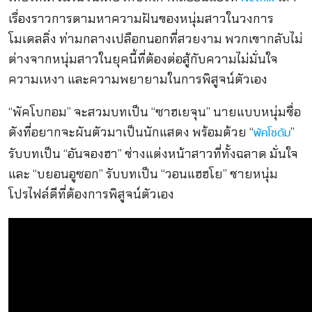
เรื่องราว
การตามหาความฝันของหนุ่
มสาวในวงการ
โมเดลลิ่ง ท่ามกลางเปลือกนอกที่สวยงาม พวกเขากลับไม่
ต่างจากหนุ่
มสาวในยุคนี้ที่ต้องต่อสู้กั
บความไม่มั่นใจ
ความเหงา และความพยายามในการพิสูจน์ตั
วเอง
“พัคโบกอม” จะสวม
บทเป็น “ซาฮเยจุน” นายแบบหนุ่มชื่อ
ดังที่อยากจะผั
นตัวมาเป็นนักแสดง พร้อมด้วย “
”
พัคโซดัม
รับบทเป็น “อันจองฮา” ช่างแต่งหน้าสาวที่ทั้งฉลาด มั่นใจ
และ “บยอนอูซอก”
รับบทเป็น “วอนแฮฮโย” ชายหนุ่ม
โปรไฟล์ดีที่ต้องการพิ
สูจน์ตัวเอง