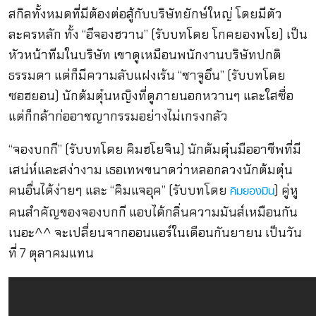
สกิลทั้งหมดที่มีต้องต่อสู้กับบริษัทยั
กษ์ใหญ่ โดยมีตัว
ละครหลัก ทั้ง “อีจองฮวาน” (รับบทโดย โกคยองพโย) เป็น
หัวหน้าทีมในบริษัท เขาดูเหมือนพนักงานบริษัทปกติ
ธรรมดา แต่ก็มีความลับแฝงเร้น “
ชาจูอึน” (รับบทโดย
ซอฮยอน) นักต้มตุ๋นหญิงที่ดูภายนอกหวานๆ และใสซื่อ
แต่ก็กล้าก่ออาชญากรรมอย่างไม่
เกรงกลัว
“
จองบกกี” (รับบทโดย คิมฮโยจิน) นักต้มตุ๋นมืออาชีพที่มี
เสน่ห์
และสง่างาม เธอเทพขนาดว่าหลอกลวงนักต้มตุ๋
น
คนอื่นได้ง่ายๆ และ “คิมแจอุค” (รับบทโดย
) คู่หู
คิมยองมิน
คนสำคัญของจองบกกี แอบได้กลิ่นความมันส์เหมือนกัน
เนอะ^^ จะเปลี่ยนจากออนแอร์ในเดือนกันยายน เป็นวัน
ที่ 7 ตุลาคมแทน