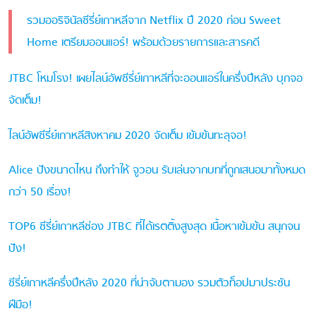
รวมออริจินัลซีรี่ย์เกาหลีจาก Netflix ปี 2020 ก่อน Sweet
Home เตรียมออนแอร์! พร้อมด้วยรายการและสารคดี
JTBC โหมโรง! เผยไลน์อัพซีรี่ย์เกาหลีที่จะออนแอร์ในครึ่งปีหลัง บุกจอ
จัดเต็ม!
ไลน์อัพซีรี่ย์เกาหลีสิงหาคม 2020 จัดเต็ม เข้มข้นทะลุจอ!
Alice ปังขนาดไหน ถึงทำให้ จูวอน รับเล่นจากบทที่ถูกเสนอมาทั้งหมด
กว่า 50 เรื่อง!
TOP6 ซีรี่ย์เกาหลีช่อง JTBC ที่ได้เรตติ้งสูงสุด เนื้อหาเข้มข้น สนุกจน
ปัง!
ซีรี่ย์เกาหลีครึ่งปีหลัง 2020 ที่น่าจับตามอง รวมตัวท็อปมาประชัน
ฝีมือ!