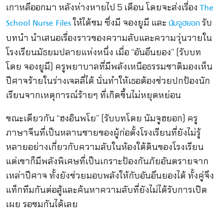
เกาหลีออกมา หลังห่างหายไป 5 เดือน โดยจะส่งเรื่อง
The
ให้ได้ชม ซึ่งมี จองยูมี และ
รับ
School Nurse Files
นัมจูฮยอก
บทนำ นำเสนอ
เรื่องราวของความลับและความวุ่
นวายใน
โรงเรียนมัธยมปลายแห่งหนึ่
ง เมื่อ “อันอึนยอง” (รับบท
โดย จองยูมี) ครูพยาบาลที่มีพลังเหนื
อธรรมชาติมองเห็น
ปีศาจร้ายในร่
างเจลลี่ได้ นั่นทำให้เธอต้องช่วยปกป้องนั
ก
เรียนจากเหตุการณ์ร้ายๆ ที่เกิดขึ้นไม่หยุดหย่อน
ขณะเดียวกัน “ฮงอินพโย” (รับบทโดย นัมจูฮยอก) ครู
ภาษาจีนที่เป็นหลานชายของผู้ก่อตั้
งโรงเรียนที่ยังไม่รู้
หลายอย่
างเกี่ยวกับความลับในห้องใต้ดิ
นของโรงเรียน
แต่เขาก็มีพลังพิเศษที่เป็
นเกราะป้องกันภัยอันตรายจาก
เหล่
าปีศาจ ทั้งยังช่วยมอบพลังให้กับอันอึ
นยองได้ ทั้งคู่จึง
แท็กทีมกันต่อสู้
และค้นหาความลับที่ยังไม่ได้รั
บการเปิด
เผย รอชมกันได้เลย