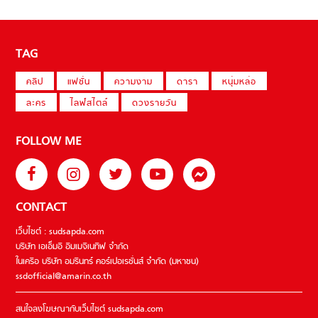
TAG
คลิป
แฟชั่น
ความงาม
ดารา
หนุ่มหล่อ
ละคร
ไลฟ์สไตล์
ดวงรายวัน
FOLLOW ME
CONTACT
เว็บไซต์ : sudsapda.com
บริษัท เอเอ็มอี อิมเมจิเนทีฟ จำกัด
ในเครือ บริษัท อมรินทร์ คอร์เปอเรชั่นส์ จำกัด (มหาชน)
ssdofficial@amarin.co.th
สนใจลงโฆษณากับเว็บไซต์ sudsapda.com