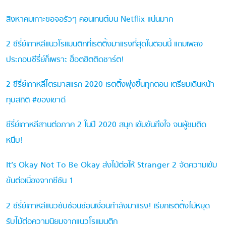
สิงหาคมเกาะขอจอรัวๆ คอนเทนต์บน Netflix แน่นมาก
2 ซีรี่ย์เกาหลีแนวโรแมนติกที่เรตติ้งมาแรงที่สุดในตอนนี้ แถมเพลง
ประกอบซีรี่ย์ก็เพราะ ฮ็อตฮิตติดชาร์ต!
2 ซีรี่ย์เกาหลีไตรมาสแรก 2020 เรตติ้งพุ่งขึ้นทุกตอน เตรียมเดินหน้า
ทุบสถิติ #ของเขาดี
ซีรี่ย์เกาหลีสานต่อภาค 2 ในปี 2020 สนุก เข้มข้นถึงใจ จนผู้ชมติด
หนึบ!
It’s Okay Not To Be Okay ส่งไม้ต่อให้ Stranger 2 จัดความเข้ม
ข้นต่อเนื่องจากซีซัน 1
2 ซีรี่ย์เกาหลีแนวซับซ้อนซ่อนเงื่อนกำลังมาแรง! เรียกเรตติ้งไม่หยุด
รับไม้ต่อความนิยมจากแนวโรแมนติก