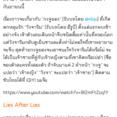
กันยายนนี้
เรื่องราวจะเกี่ยวกับ “กงจูยอง” (รับบทโดย
) ที่เกิด
พัคจีฮุน
ตกหลุมรัก “วังจาริม” (รับบทโดย อีรูบี) ตั้งแต่แรกพบเข้า
อย่างจัง เจ้าตัวเลยเดินหน้าจีบชนิดตื้อเท่านั้นที่ครองโลก
แต่วังจาริมกลับดูเย็นชาและตั้งท่าไม่พอใจที่เขาพยายาม
จะจีบ สุดท้ายกงจูยองจะเอาชนะใจวังจาริมได้หรือไม่ จะ
ได้เป็นเจ้าชายที่คู่กับเจ้าหญิงตามที่เขาคิดหรือเปล่า (ชื่อ
ของตัวละครทั้งสองตัว ถ้าจับมาแค่ 2 คำหน้า “กงจู” จะ
แปลว่า “เจ้าหญิง” “วังจา” จะแปลว่า “เจ้าชาย”) ติดตาม
ซับไทยได้ที่ iQIYI นะจ๊ะ
https://www.youtube.com/watch?v=9I2mFtZcq1Y
Lies After Lies