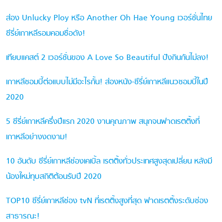
ส่อง Unlucky Ploy หรือ Another Oh Hae Young เวอร์ชั่นไทย
ซีรี่ย์เกาหลีรอมคอมชื่อดัง!
เทียบแคสต์ 2 เวอร์ชั่นของ A Love So Beautiful ปังกินกันไม่ลง!
เกาหลีซอมบี้ต่อแบบไม่มีอะไรกั้น! ส่องหนัง-ซีรี่ย์เกาหลีแนวซอมบี้ในปี
2020
5 ซีรี่ย์เกาหลีครึ่งปีแรก 2020 งานคุณภาพ สนุกจนฟาดเรตติ้งที่
เกาหลีอย่างงดงาม!
10 อันดับ ซีรี่ย์เกาหลีช่องเคเบิ้ล เรตติ้งทั่วประเทศสูงสุดเปลี่ยน หลังมี
น้องใหม่ทุบสถิติต้อนรับปี 2020
TOP10 ซีรี่ย์เกาหลีช่อง tvN ที่เรตติ้งสูงที่สุด ฟาดเรตติ้งระดับช่อง
สาธารณะ!