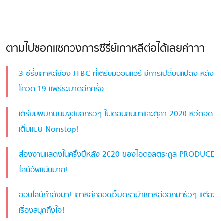
ตามไปซอกแซกวงการซีรี่ย์เกาหลีต่อได้เลยค่าาา
3 ซีรี่ย์เกาหลีช่อง JTBC ที่เตรียมออนแอร์ มีการเปลี่ยนแปลง หลัง
โควิด-19 แพร่ระบาดอีกครั้ง
เตรียมพบกับนัมจูฮยอกรัวๆ ในเดือนกันยาและตุลา 2020 หวีดจัด
เต็มแบบ Nonstop!
ส่องงานแสดงในครึ่งปีหลัง 2020 ของไอดอลตระกูล PRODUCE
ไลน์อัพแน่นมาก!
ออนไลน์กำลังมา! เกาหลีคลอดเว็บดราม่าเกาหลีออกมารัวๆ แต่ละ
เรื่องสนุกถึงใจ!