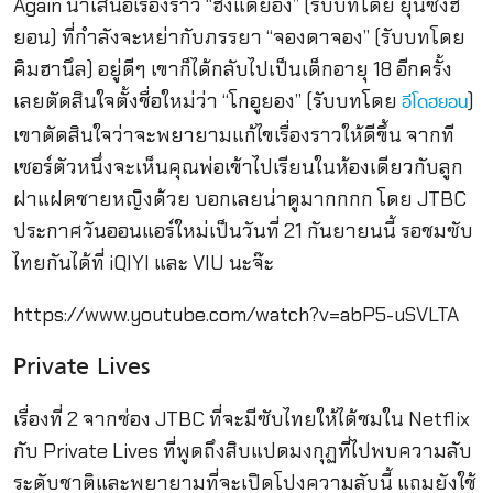
Again นำเสนอเรื่องราว “ฮงแดยอง” (รับบทโดย ยุนซังฮ
ยอน) ที่กำลังจะหย่ากับภรรยา “จองดาจอง” (รับบทโดย
คิมฮานึล) อยู่ดีๆ เขาก็ได้กลับไปเป็นเด็กอายุ 18 อีกครั้ง
เลยตัดสินใจตั้งชื่อใหม่ว่า “โกอูยอง” (รับบทโดย
)
อีโดฮยอน
เขาตัดสินใจว่าจะพยายามแก้ไขเรื่องราวให้ดีขึ้น จากที
เซอร์ตัวหนึ่งจะเห็นคุณพ่อเข้าไปเรียนในห้องเดียวกับลูก
ฝาแฝดชายหญิงด้วย บอกเลยน่าดูมากกกก โดย JTBC
ประกาศวันออนแอร์ใหม่เป็นวันที่ 21 กันยายนนี้ รอชมซับ
ไทยกันได้ที่ iQIYI และ VIU นะจ๊ะ
https://www.youtube.com/watch?v=abP5-uSVLTA
Private Lives
เรื่องที่ 2 จากช่อง JTBC ที่จะมีซับไทยให้ได้ชมใน Netflix
กับ
Private Lives ที่พูดถึง
สิบแปดมงกุฏที่ไปพบความลับ
ระดั
บชาติและพยายามที่จะเปิ
ดโปงความลับนี้ แถมยังใช้