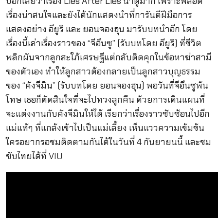
บอกเลยว่าเรื่อง Lies After Lies น่าดูมาก เพราะพล็อต
เรื่องน่าสนใจและยังได้นักแสดงนำที่การันตีฝีมือการ
แสดงอย่าง อียูริ และ ยอนจองฮุน มารับบทนำอีก โดย
เรื่องนี้เล่าเรื่องราวของ “จีอึนซู” (รับบทโดย อียูริ) ที่ชีวิต
พลิกผันจากลูกสะใภ้เศรษฐีแต่กลับติดคุกในข้อหาฆ่าสามี
ของตัวเอง ทำให้ลูกสาวต้องกลายเป็นลูกสาวบุญธรรม
ของ “คังจีมิน” (รับบทโดย ยอนจองฮุน) พอวันที่จีอึนซูพ้น
โทษ เธอก็ตัดสินใจที่จะไปทวงลูกคืน ด้วยการเดินแผนที่
จะแต่งงานกับคังจีมินให้ได้ เรียกว่าเรื่องราวซับซ้อนไปอีก
แม่แท้ๆ ที่แกล้งเข้าไปเป็นแม่เลี้ยง เห็นแววความเข้มข้น
ใครอยากรอชมติดตามกันได้ในวันที่ 4 กันยายนนี้ และชม
ซับไทยได้ที่ VIU