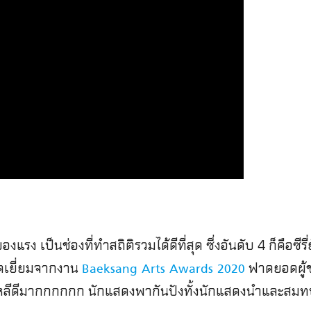
องแรง เป็นช่องที่ทำสถิติรวมได้ดีที่สุด ซึ่งอันดับ 4 ก็คือซีร
อดเยี่ยมจากงาน
ฟาดยอดผู้ช
Baeksang Arts Awards 2020
่เกาหลีดีมากกกกกก นักแสดงพากันปังทั้งนักแสดงนำและส