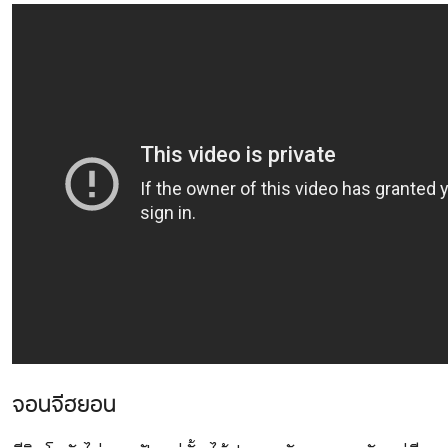
จอนจีฮยอน