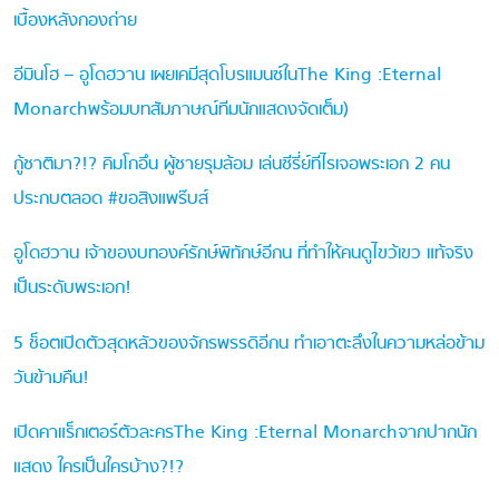
เบื้องหลังกองถ่าย
อีมินโฮ – อูโดฮวาน เผยเคมีสุดโบรแมนซ์ในThe King :Eternal
Monarchพร้อมบทสัมภาษณ์ทีมนักแสดงจัดเต็ม)
กู้ชาติมา?!? คิมโกอึน ผู้ชายรุมล้อม เล่นซีรี่ย์ทีไรเจอพระเอก 2 คน
ประกบตลอด #ขอสิงแพร๊บส์
อูโดฮวาน เจ้าของบทองค์รักษ์พิทักษ์อีกน ที่ทำให้คนดูไขว้เขว แท้จริง
เป็นระดับพระเอก!
5 ช็อตเปิดตัวสุดหลัวของจักรพรรดิอีกน ทำเอาตะลึงในความหล่อข้าม
วันข้ามคืน!
เปิดคาแร็กเตอร์ตัวละครThe King :Eternal Monarchจากปากนัก
แสดง ใครเป็นใครบ้าง?!?