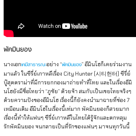
พัคมินยอง
นางเอก
อย่าง “
” อีมินโฮก็เคยร่วมงาน
เคมีสาธารณะ
พัคมินยอง
มาแล้ว ในซีรี่ย์เกาหลีเรื่อง City Hunter (시티헌터) ซีรี่ย์
บู๊สุดดราม่าที่มีการยกกองมาถ่ายทำที่ไทย และในเรื่องอีมิ
นโฮยังมีชื่อไทยว่า “ภูชัย” ด้วยจ้า สมกับเป็นเขยไทยจริงๆ
ด้วยความปังของอีมินโฮ เรื่องนี้ก็ยังคงนำมาฉายที่ช่อง 7
เหมือนเดิม อีมินโฮในเรื่องนี้เท่มาก พัคมินยองก็สวยมาก
เรื่องนี้ทำให้แฟนๆ ซีรี่ย์เกาหลีในไทยได้รู้จักและตกหลุม
รักพัคมินยอง จนกลายเป็นที่รักของแฟนๆ มาจนทุกวันนี้