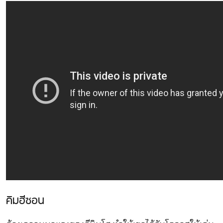
คิมฮีซอน