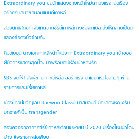
Extraordinary you ขนนักแสดงชายหน้าใหม่ดาเมจแรงแน่นเรื่อง
อย่างกับสมาชิกบอยแบนด์เกาหลี
ส่องนักแสดงที่แจ้งเกิดจากซีรี่ย์เกาหลีทางช่องเคเบิ้ล ส่งให้กลายเป็นนัก
แสดงชื่อดังชั่วข้ามคืน
คิมฮเยยุน นางเอกเกาหลีหน้าใหม่จาก Extraordinary you เจ้าของ
ฝีมือการแสดงสุดปั๊วะ มาพร้อมเสน่ห์อันน่าหลงรัก
SBS จัดให้! ส่งผู้ชายเกาหลีหล่อ ออร่าแรง มาเขย่าหัวใจสาวๆ ผ่าน
รายการและซีรี่ย์เกาหลี
เมืองไทยมีขวัญเอย Itaewon Classมี มาฮยอนอี นักแสดงหญิงรับ
บทชายที่เป็น transgender
ส่องคิวออกอากาศซีรี่ย์เกาหลีเดือนเมษายน ปี 2020 มีเรื่องไหนน่าโดน
บ้าง #พระเอกหล่อเพียบ