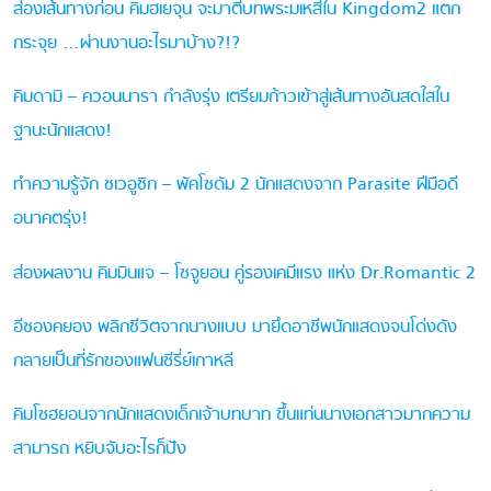
ส่องเส้นทางก่อน คิมฮเยจุน จะมาตีบทพระมเหสีใน Kingdom2 แตก
กระจุย …ผ่านงานอะไรมาบ้าง?!?
คิมดามิ – ควอนนารา กำลังรุ่ง เตรียมก้าวเข้าสู่เส้นทางอันสดใสใน
ฐานะนักแสดง!
ทำความรู้จัก ชเวอูชิก – พัคโซดัม 2 นักแสดงจาก Parasite ฝีมือดี
อนาคตรุ่ง!
ส่องผลงาน คิมมินแจ – โซจูยอน คู่รองเคมีแรง แห่ง Dr.Romantic 2
อีซองคยอง พลิกชีวิตจากนางแบบ มายึดอาชีพนักแสดงจนโด่งดัง
กลายเป็นที่รักของแฟนซีรี่ย์เกาหลี
คิมโซฮยอนจากนักแสดงเด็กเจ้าบทบาท ขึ้นแท่นนางเอกสาวมากความ
สามารถ หยิบจับอะไรก็ปัง