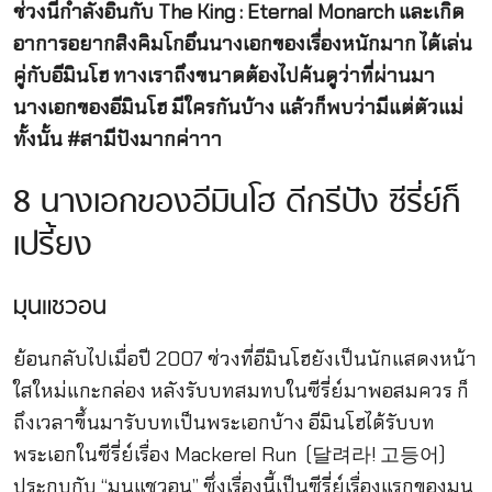
ช่วงนี้กำลังอินกับ The King : Eternal Monarch และเกิด
อาการอยากสิงคิมโกอึนนางเอกของเรื่องหนักมาก ได้เล่น
คู่กับอีมินโฮ ทางเราถึงขนาดต้องไปค้นดูว่าที่ผ่านมา
นางเอกของอีมินโฮ มีใครกันบ้าง แล้วก็พบว่ามีแต่ตัวแม่
ทั้งนั้น #สามีปังมากค่าาา
8 นางเอกของอีมินโฮ ดีกรีปัง ซีรี่ย์ก็
เปรี้ยง
มุนแชวอน
ย้อนกลับไปเมื่อปี 2007 ช่วงที่อีมินโฮยังเป็นนักแสดงหน้า
ใสใหม่แกะกล่อง หลังรับบทสมทบในซีรี่ย์มาพอสมควร ก็
ถึงเวลาขึ้นมารับบทเป็นพระเอกบ้าง อีมินโฮได้รับบท
พระเอกในซีรี่ย์เรื่อง Mackerel Run (달려라! 고등어)
ประกบกับ “มุนแชวอน” ซึ่งเรื่องนี้เป็นซีรี่ย์เรื่องแรกของมุน