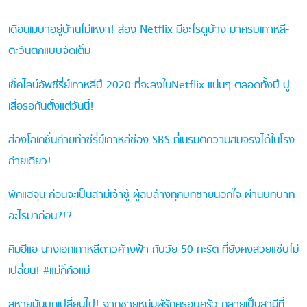
เดือนเมษาอยู่บ้านไม่เหงา! ส่อง Netflix มีอะไรดูบ้าง มาครบเกาหลี-
ตะวันตกแบบจัดเต็ม
เช็คไลน์อัพซีรี่ย์เกาหลีปี 2020 ที่จะลงในNetflix แน่นๆ ตลอดทั้งปี ปู
เสื่อรอกันตั้งแต่วันนี้!
ส่องโลเคชั่นถ่ายทำซีรี่ย์เกาหลีช่อง SBS ที่เนรมิตความสมจริงได้ในโรง
ถ่ายเดียว!
พัคแฮจุน ก่อนจะเป็นสามีเจ้าชู้ ผู้ลบล้างทุกบทชายนอกใจ ผ่านบทบาท
อะไรมาก่อน?!?
คิมฮีแอ นางเอกเกาหลีดาวค้างฟ้า กับวัย 50 กะรัต ที่ยังคงสวยแซ่บไม่
เปลี่ยน! #แม่ก็คือแม่
สหายมันบกเปลี่ยนไป! จากชายหนุ่มผู้รักครอบครัว กลายเป็นสามีที่