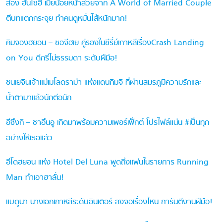
ส่อง ฮันโซฮี เมียน้อยหน้าสวยจาก A World of Married Couple
ตีบทแตกกระจุย ทำคนดูหมั่นไส้หนักมาก!
คิมจองฮยอน – ซอจีฮเย คู่รองในซีรี่ย์เกาหลีเรื่องCrash Landing
on You ดีกรีไม่ธรรมดา ระดับฝีมือ!
ซนเยจินเจ้าแม่เมโลดราม่า แห่งแดนกิมจิ ที่ผ่านสมรภูมิความรักและ
น้ำตามาแล้วนักต่อนัก
อีซึงกิ – ชาอึนอู เกิดมาพร้อมความเพอร์เฟ็กต์ โปรไฟล์แน่น #เป็นทุก
อย่างให้เธอแล้ว
อีโดฮยอน แห่ง Hotel Del Luna พูดถึงแฟนในรายการ Running
Man ทำเอาฮาลั่น!
แบดูนา นางเอกเกาหลีระดับอินเตอร์ ลงจอเรื่องไหน การันตีงานฝีมือ!