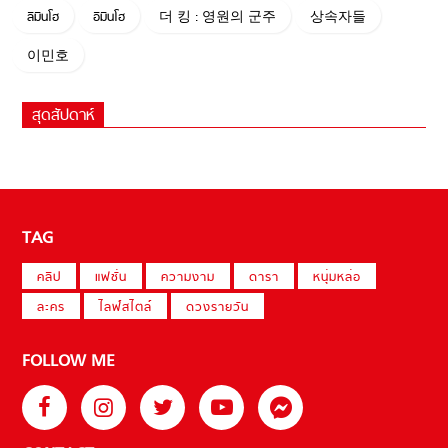
ลีมินโฮ
อีมินโฮ
더 킹 : 영원의 군주
상속자들
이민호
สุดสัปดาห์
TAG
คลิป
แฟชั่น
ความงาม
ดารา
หนุ่มหล่อ
ละคร
ไลฟ์สไตล์
ดวงรายวัน
FOLLOW ME