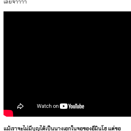
เลยจ้าาาา
แม้เราจะไม่มีบุญได้เป็นนางเอกในจอของอีมินโฮ แต่ขอ