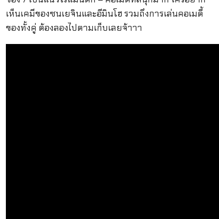
เห็นเคมีของซนเยจินและอีมินโฮ รวมถึงการเล่นคอเมดี้
ของทั้งคู่ ต้องลองไปตามเก็บเลยจ้าาา