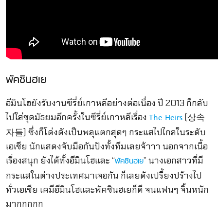
พัคชินฮเย
อีมินโฮยังรับงานซีรี่ย์เกาหลีอย่างต่อเนื่อง ปี 2013 ก็กลับ
ไปใส่ชุดมัธยมอีกครั้งในซีรี่ย์เกาหลีเรื่อง
(상속
The Heirs
자들) ซึ่งก็โด่งดังเป็นพลุแตกสุดๆ กระแสไปไกลในระดับ
เอเชีย นักแสดงจับมือกันปังทั้งทีมเลยจ้าาา นอกจากเนื้อ
เรื่องสนุก ยังได้ทั้งอีมินโฮและ “
” นางเอกสาวที่มี
พัคชินฮเย
กระแสในต่างประเทศมาเจอกัน ก็เลยดังเปรี้ยงปร้างไป
ทั่วเอเชีย เคมีอีมินโฮและพัคชินฮเยก็ดี จนแฟนๆ จิ้นหนัก
มากกกกก