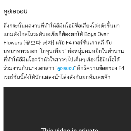
คูฮเยซอน
ถึงกระนั้นผลงานที่ทำให้อีมินโฮมีชื่อเสียงโด่งดังขึ้นมา
แถมดังไกลในระดับเอเชียก็ต้องยกให้ Boys Over
Flowers (꽃보다 남자) หรือ F4 เวอร์ชั่นเกาหลี กับ
บทบาทพระเอก “โกจุนเพียว” พ่อหนุ่มผมหยิกในตำนาน
ที่ทำให้อีมินโฮคว้าหัวใจสาวๆ ไปเต็มๆ เรื่องนี้อีมินโฮได้
ร่วมงานกับนางเอกสาว “
” ดีกรีความฮ็อตของ F4
คูฮเยซอน
เวอร์ชั่นนี้ส่งให้นักแสดงนำโด่งดังกันยกทีมเลยจ้า