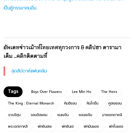
เป็นชู้ภรรยาคนอื่น
อัพเดทข่าวเม้าท์ไทยเทศทุกวงการ & คลิปฮา ดารามา
เต็ม ...คลิกติดตามที่
สุดสัปดาห์แฟนคลับ
Boys Over Flowers
Lee Min Ho
The Heirs
The King : Eternal Monarch
คิมฮีซอน
คิมโกอึน
คูฮเยซอน
จวนจีฮุน
จอนจีฮยอน
ซนเยจิน
ซอนเยจิน
นางเอกเกาหลี
พระเอกเกาหลี
พัคชินฮเย
พัคชินเฮ
พัคมินยอง
พัคโบยอง