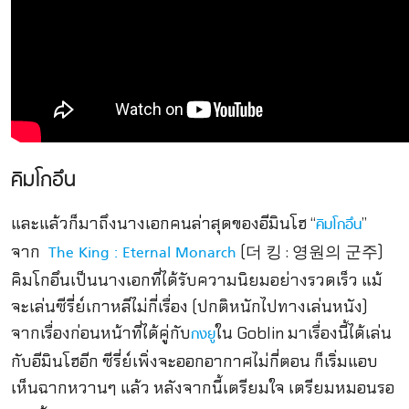
คิมโกอึน
และแล้วก็มาถึงนางเอกคนล่าสุดของอีมินโฮ “
”
คิมโกอึน
จาก
(더 킹 : 영원의 군주)
The King : Eternal Monarch
คิมโกอึนเป็นนางเอกที่ได้รับความนิยมอย่างรวดเร็ว แม้
จะเล่นซีรี่ย์เกาหลีไม่กี่เรื่อง (ปกติหนักไปทางเล่นหนัง)
จากเรื่องก่อนหน้าที่ได้คู่กับ
ใน Goblin มาเรื่องนี้ได้เล่น
กงยู
กับอีมินโฮอีก ซีรี่ย์เพิ่งจะออกอากาศไม่กี่ตอน ก็เริ่มแอบ
เห็นฉากหวานๆ แล้ว หลังจากนี้เตรียมใจ เตรียมหมอนรอ