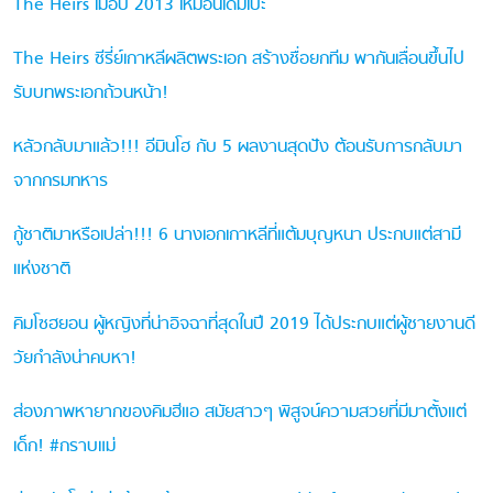
The Heirs เมื่อปี 2013 เหมือนเดิมเป๊ะ
The Heirs ซีรี่ย์เกาหลีผลิตพระเอก สร้างชื่อยกทีม พากันเลื่อนขึ้นไป
รับบทพระเอกถ้วนหน้า!
หลัวกลับมาแล้ว!!! อีมินโฮ กับ 5 ผลงานสุดปัง ต้อนรับการกลับมา
จากกรมทหาร
กู้ชาติมาหรือเปล่า!!! 6 นางเอกเกาหลีที่แต้มบุญหนา ประกบแต่สามี
แห่งชาติ
คิมโซฮยอน ผู้หญิงที่น่าอิจฉาที่สุดในปี 2019 ได้ประกบแต่ผู้ชายงานดี
วัยกำลังน่าคบหา!
ส่องภาพหายากของคิมฮีแอ สมัยสาวๆ พิสูจน์ความสวยที่มีมาตั้งแต่
เด็ก! #กราบแม่