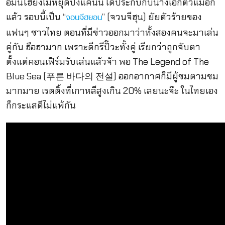
อีมินโฮยังไม่หยุดปังแค่นั้น ได้ประกบกับนางเอกตัวแม่อีก
แล้ว รอบนี้เป็น “
” (จวนจีฮุน) ยัยตัวร้ายของ
จอนจีฮยอน
แฟนๆ ชาวไทย ตอนที่มีข่าวออกมาว่าทั้งสองคนจะมาเล่น
คู่กัน ฮือฮามาก เพราะดีกรีปั๊วะทั้งคู่ เรียกว่าถูกจับตา
ตั้งแต่คอนเฟิร์มรับเล่นแล้วจ้า พอ The Legend of The
Blue Sea (푸른 바다의 전설) ออกอากาศก็มีผู้ชมตามชม
มากมาย เรตติ้งที่เกาหลีสูงเกิน 20% เลยนะจ๊ะ ในไทยเอง
ก็กระแสดีไม่แพ้กัน