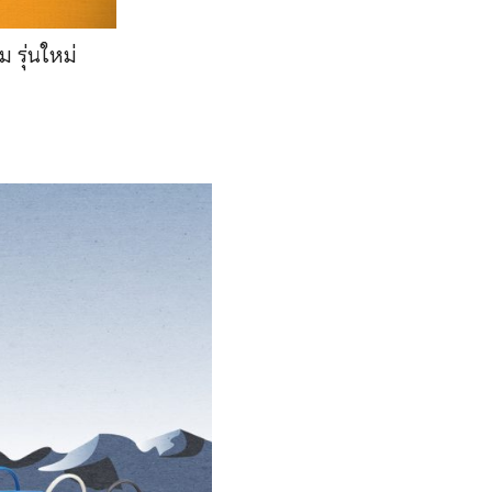
 รุ่นใหม่
า