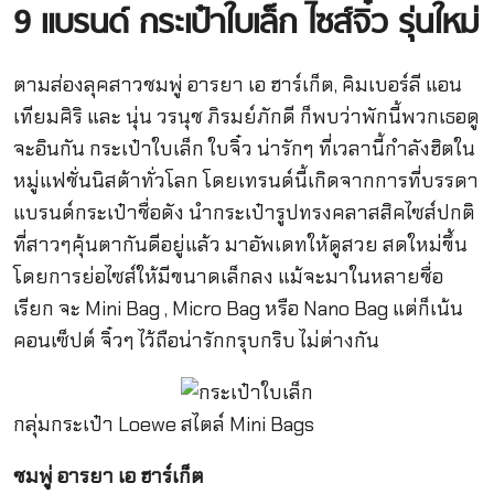
9 แบรนด์ กระเป๋าใบเล็ก ไซส์จิ๋ว รุ่นใหม่
ตามส่องลุคสาวชมพู่ อารยา เอ ฮาร์เก็ต, คิมเบอร์ลี แอน
เทียมศิริ และ นุ่น วรนุช ภิรมย์ภักดี ก็พบว่าพักนี้พวกเธอดู
จะอินกัน กระเป๋าใบเล็ก ใบจิ๋ว น่ารักๆ ที่เวลานี้กำลังฮิตใน
หมู่แฟชั่นนิสต้าทั่วโลก โดยเทรนด์นี้เกิดจากการที่บรรดา
แบรนด์กระเป๋าชื่อดัง นำกระเป๋ารูปทรงคลาสสิคไซส์ปกติ
ที่สาวๆคุ้นตากันดีอยู่แล้ว มาอัพเดทให้ดูสวย สดใหม่ขึ้น
โดยการย่อไซส์ให้มีขนาดเล็กลง แม้จะมาในหลายชื่อ
เรียก จะ Mini Bag , Micro Bag หรือ Nano Bag แต่ก็เน้น
คอนเซ็ปต์ จิ๋วๆ ไว้ถือน่ารักกรุบกริบ ไม่ต่างกัน
กลุ่มกระเป๋า Loewe สไตล์ Mini Bags
ชมพู่ อารยา เอ ฮาร์เก็ต