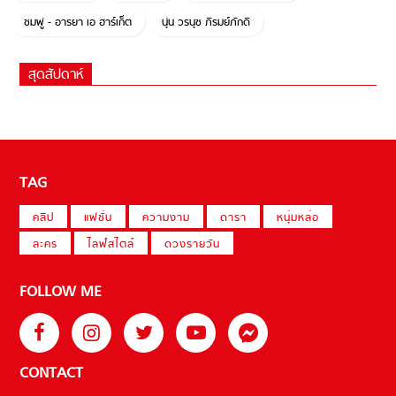
ชมพู่ - อารยา เอ ฮาร์เก็ต
นุ่น วรนุช ภิรมย์ภักดี
สุดสัปดาห์
TAG
คลิป
แฟชั่น
ความงาม
ดารา
หนุ่มหล่อ
ละคร
ไลฟ์สไตล์
ดวงรายวัน
FOLLOW ME
CONTACT