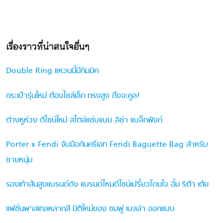
เรื่องราวที่น่าสนใจอื่นๆ
Double Ring แหวนนี้มีกิมมิค
กระเป๋ารุ่นใหม่ ต้องไซส์เล็ก ทรงสูง ถึงจะคูล!
ต่างหูห่วง ดีไซน์ใหม่ สไตล์แซ่บแบบ ลิซ่า แบล็กพิงก์
Porter x Fendi จับมือกันครีเอท Fendi Baguette Bag สำหรับ
ชายหนุ่ม
รองเท้าส้นสูงแบรนด์ดัง แบรนด์ไหนดีไซน์เปรี้ยวโดนใจ อั้ม ริต้า เต้ย
แฟชั่นพาสเทลหลากสี มิติใหม่ของ ชมพู่ เบลล่า ออกแบบ