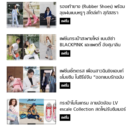
รองเท้ายาง (Rubber Shoes) พร้อม
ลุยฝนแบบหรูๆ สไตล์เก้า สุภัสสรา
แฟชั่น
แฟชั่นกระเป๋าสะพายไหล่ แบบลิซ่า
BLACKPINK และแพตตี้ อังศุมาลิน
แฟชั่น
แฟชั่นเชิ้ตเดรส เพื่อนสาวฉินชิงแอบเก๋
ขโมยซีน ในซีรี่ย์จีน “ออกแบบรักฉบับ
พิเศษ”
แฟชั่น
กระเป๋าโมโนแกรม ลายมัดย้อม LV
escale Collection สดใหม่รับซัมเมอร์
แฟชั่น