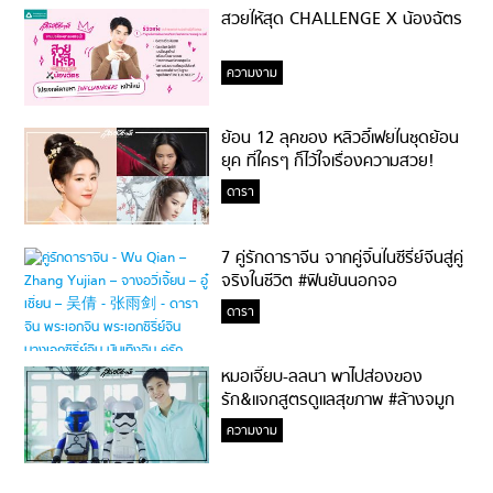
สวยให้สุด CHALLENGE X น้องฉัตร
ความงาม
ย้อน 12 ลุคของ หลิวอี้เฟยในชุดย้อน
ยุค ที่ใครๆ ก็ไว้ใจเรื่องความสวย!
ดารา
7 คู่รักดาราจีน จากคู่จิ้นในซีรี่ย์จีนสู่คู่
จริงในชีวิต #ฟินยันนอกจอ
ดารา
หมอเจี๊ยบ-ลลนา พาไปส่องของ
รัก&แจกสูตรดูแลสุขภาพ #ล้างจมูก
ไม่ยากจะสอนให้
ความงาม