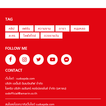
TAG
คลิป
แฟชั่น
ความงาม
ดารา
หนุ่มหล่อ
ละคร
ไลฟ์สไตล์
ดวงรายวัน
FOLLOW ME
CONTACT
เว็บไซต์ : sudsapda.com
บริษัท เอเอ็มอี อิมเมจิเนทีฟ จำกัด
ในเครือ บริษัท อมรินทร์ คอร์เปอเรชั่นส์ จำกัด (มหาชน)
ssdofficial@amarin.co.th
สนใจลงโฆษณากับเว็บไซต์ sudsapda.com