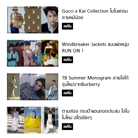
Gucci x Kai Collection โมโนแกรม
ลายหมีน้อย
แฟชั่น
Windbreaker Jackets แบบพ่อหนุ่ม
RUN ON !
แฟชั่น
TB Summer Monogram ลายโลโก้
รุ่นใหม่จากBurberry
แฟชั่น
ตามส่อง กระเป๋าแอนทองประสม โฮโบ
ใบใหม่ สไตล์ชิคๆ
แฟชั่น