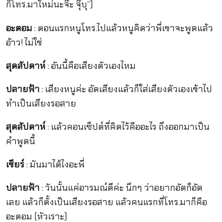
ก็โทร.มาใหม่นะจ๊ะ จุ๊บุ”)
อะตอม
: ตอนแรกหนูโทร.ไปแล้วหนูคิดว่าพี่เขาจะพูดแล้ว
อ้าว! ไม่ใช่
สุดสัปดาห์
: อันนี้คือเสียงตัวเองไหม
ปลายฟ้า
: เสียงหนูค่ะ อัดเสียงแล้วก็ใส่เสียงตัวเองเข้าไป
ทำเป็นเสียงรอสาย
สุดสัปดาห์
: แล้วคอนเซ็ปต์ที่คิดไว้คืออะไร ถึงออกมาเป็น
คำพูดนี้
เชียร์
: มันมาได้ไงอะพี่
ปลายฟ้า
: วันนั้นแค่อารมณ์ดีค่ะ นึกๆ ว่าอยากอัดก็อัด
เลย แล้วก็ตั้งเป็นเสียงรอสาย แล้วคนแรกที่โทร.มาก็คือ
อะตอม (หัวเราะ)