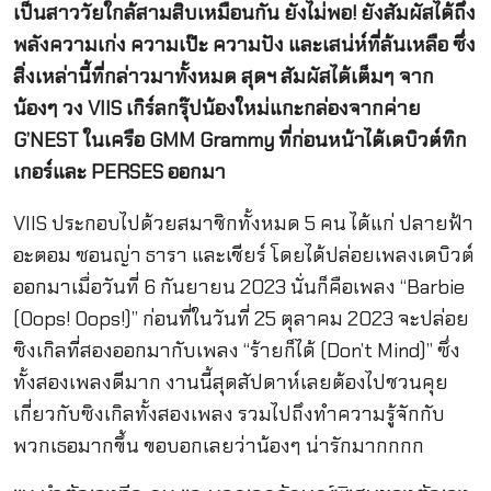
เป็นสาววัยใกล้สามสิบเหมือนกัน ยังไม่พอ! ยังสัมผัสได้ถึง
พลังความเก่ง ความเป๊ะ ความปัง และเสน่ห์ที่ล้นเหลือ ซึ่ง
สิ่งเหล่านี้ที่กล่าวมาทั้งหมด สุดฯ สัมผัสได้เต็มๆ จาก
น้องๆ วง VIIS เกิร์ลกรุ๊ปน้องใหม่แกะกล่องจากค่าย
G’NEST ในเครือ GMM Grammy ที่ก่อนหน้าได้เดบิวต์ทิก
เกอร์และ
PERSES ออกมา
VIIS ประกอบไปด้วยสมาชิกทั้งหมด 5 คน ได้แก่ ปลายฟ้า
อะตอม ซอนญ่า ธารา และเชียร์ โดยได้ปล่อยเพลงเดบิวต์
ออกมาเมื่อวันที่ 6 กันยายน 2023 นั่นก็คือเพลง “Barbie
(Oops! Oops!)” ก่อนที่ในวันที่ 25 ตุลาคม 2023 จะปล่อย
ซิงเกิลที่สองออกมากับเพลง “ร้ายก็ได้ (Don’t Mind)” ซึ่ง
ทั้งสองเพลงดีมาก งานนี้สุดสัปดาห์เลยต้องไปชวนคุย
เกี่ยวกับซิงเกิลทั้งสองเพลง รวมไปถึงทำความรู้จักกับ
พวกเธอมากขึ้น ขอบอกเลยว่าน้องๆ น่ารักมากกกก