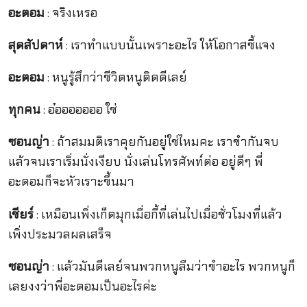
อะตอม
: จริงเหรอ
สุดสัปดาห์
: เราทำแบบนั้นเพราะอะไร ให้โอกาสชี้แจง
อะตอม
: หนูรู้สึกว่าชีวิตหนูติดดีเลย์
ทุกคน
: อ๋อออออออ ใช่
ซอนญ่า
: ถ้าสมมติเราคุยกันอยู่ใช่ไหมคะ เราขำกันจบ
แล้วจนเราเริ่มนั่งเงียบ นั่งเล่นโทรศัพท์ต่อ อยู่ดีๆ พี่
อะตอมก็จะหัวเราะขึ้นมา
เชียร์
: เหมือนเพิ่งเก็ตมุกเมื่อกี้ที่เล่นไปเมื่อชั่วโมงที่แล้ว
เพิ่งประมวลผลเสร็จ
ซอนญ่า
: แล้วมันดีเลย์จนพวกหนูลืมว่าขำอะไร พวกหนูก็
เลยงงว่าพี่อะตอมเป็นอะไรค่ะ