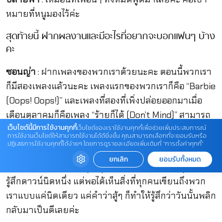
หมายที่หนูมองไว้ค่ะ
สุดท้ายนี้ ฝากผลงานและมีอะไรที่อยากจะบอกแฟนๆ บ้าง
คะ
ซอนญ่า
: ฝากเพลงของพวกเราด้วยนะคะ ตอนนี้พวกเรา
ก็มีสองเพลงแล้วนะคะ เพลงแรกของพวกเราก็คือ “Barbie
(Oops! Oops!)” และเพลงที่สองที่เพิ่งปล่อยออกมาเมื่อ
เดือนตุลาคมก็คือเพลง “ร้ายก็ได้ (Don’t Mind)” สามารถ
เว็บไซต์นี้มีการใช้งานคุกกี้
ติดตามเอ็มวีเพลงทั้งสองเพลงได้ผ่าน YouTube :
เว็บไซต์ของเราใช้งานคุกกี้เพื่อช่วยเพิ่มประสบการณ์
การใช้งานเว็บไซต์ให้สามารถใช้งานได้ดียิ่งขึ้น คุณสามารถเลือกที่จะยอมรับหรือ
@gnest_official ได้เลยนะคะ
ปฏิเสธการใช้งานคุกกี้ได้ง่ายๆ โดยการดูรายละเอียดเพิ่มเติมที่ “การตั้งค่าคุกกี้”
ยกเลิก
ยอมรับทั้งหมด
ธารา
: และอยากขอบคุณทุกคนที่ให้กำลังใจเรา ทุกครั้งที่
รู้สึกดาวน์นิดหนึ่ง แต่พอได้เห็นสิ่งที่ทุกคนเขียนถึงพวก
เราแบบแค่นิดเดียว แค่คำว่าสู้ๆ ก็ทำให้รู้สึกว่าวันนั้นพลิก
กลับมาเป็นดีเลยค่ะ