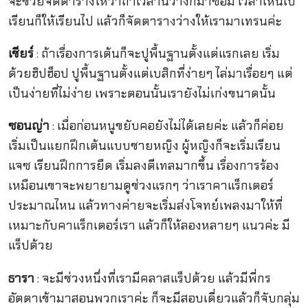
จะช่วยจัดตารางให้ว่าถ้าเวลานี้ว่างก็มาซ้อม เวลาไหนไป
เรียนก็ให้เรียนไป แล้วก็จัดตารางว่างให้เรามาเทรนค่ะ
เชียร์
: ถ้าเรื่องการเต้นก็จะปูพื้นฐานตั้งแต่แรกเลย เริ่ม
ด้วยฮิปฮ็อป ปูพื้นฐานตั้งแต่เบสิกที่ง่ายๆ ไล่มาเรื่อยๆ แต่
เป็นง่ายที่ไม่ง่าย เพราะตอนนั้นเรายังไม่เก่งขนาดนั้น
ซอนญ่า
: เมื่อก่อนหนูขยับคอยังไม่ได้เลยค่ะ แล้วก็ค่อย
เริ่มเป็นแยกฝึกเต้นแบบชายหญิง ผู้หญิงก็จะเริ่มเรียน
แจซ เรียนฝึกการยืด เริ่มลงดีเทลมากขึ้น เรื่องการร้อง
เหมือนเขาจะพยายามดูช่วงแรกๆ ว่าเราคาแร็กเตอร์
ประมาณไหน แล้วทางค่ายจะเริ่มส่งโจทย์เพลงมาให้ที่
เหมาะกับคาแร็กเตอร์เรา แล้วก็ให้ลองหลายๆ แนวค่ะ มี
แร็ปด้วย
ธารา
: จะมีช่วงหนึ่งที่เรามีคลาสแร็ปด้วย แล้วมีพี่กร
อัตตาเข้ามาสอนพวกเราค่ะ ก็จะมีสอบเดี่ยวแล้วก็จับกลุ่ม