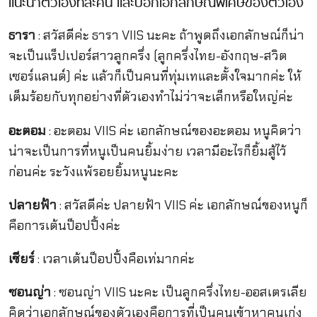
แนะนำตัวเองทีละคน และบอกเอกลักษณ์พิเศษของตัวเอง
ธารา
: สวัสดีค่ะ ธารา VIIS นะคะ ถ้าพูดถึงเอกลักษณ์ก็น่า
จะเป็นแร็ปเปอร์สาวลูกครึ่ง (ลูกครึ่งไทย-อังกฤษ-สวิต
เซอร์แลนด์) ค่ะ แล้วก็เป็นคนที่ทุ่มเทและตั้งใจมากค่ะ ให้
เต็มร้อยกับทุกอย่างที่ตัวเองทำไม่ว่าจะเล็กหรือใหญ่ค่ะ
อะตอม
: อะตอม VIIS ค่ะ เอกลักษณ์ของอะตอม หนูคิดว่า
น่าจะเป็นการที่หนูเป็นคนยิ้มง่าย เวลามีอะไรก็ยิ้มสู้ไว้
ก่อนค่ะ ระวังแพ้รอยยิ้มหนูนะคะ
ปลายฟ้า
: สวัสดีค่ะ ปลายฟ้า VIIS ค่ะ เอกลักษณ์ของหนูก็
คือการเต้นป็อปปิ้งค่ะ
เชียร์
: เวลาเต้นป็อปปิ้งคือเท่มากค่ะ
ซอนญ่า
: ซอนญ่า VIIS นะคะ เป็นลูกครึ่งไทย-ออสเตรเลีย
คิดว่าเอกลักษณ์ของตัวเองคือการที่เป็นคนเข้าหาคนเก่ง