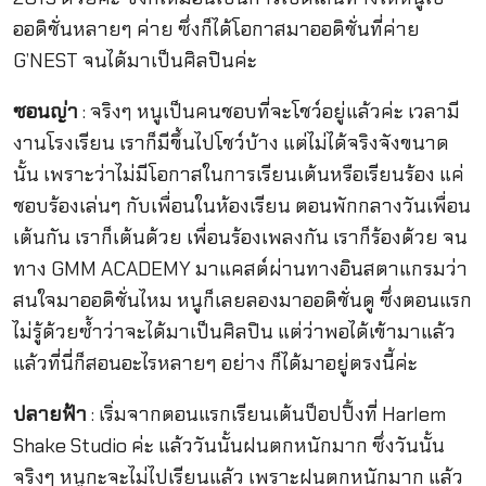
ออดิชั่นหลายๆ ค่าย ซึ่งก็ได้โอกาสมาออดิชั่นที่ค่าย
G’NEST จนได้มาเป็นศิลปินค่ะ
ซอนญ่า
: จริงๆ หนูเป็นคนชอบที่จะโชว์อยู่แล้วค่ะ เวลามี
งานโรงเรียน เราก็มีขึ้นไปโชว์บ้าง แต่ไม่ได้จริงจังขนาด
นั้น เพราะว่าไม่มีโอกาสในการเรียนเต้นหรือเรียนร้อง แค่
ชอบร้องเล่นๆ กับเพื่อนในห้องเรียน ตอนพักกลางวันเพื่อน
เต้นกัน เราก็เต้นด้วย เพื่อนร้องเพลงกัน เราก็ร้องด้วย จน
ทาง GMM ACADEMY มาแคสต์ผ่านทางอินสตาแกรมว่า
สนใจมาออดิชั่นไหม หนูก็เลยลองมาออดิชั่นดู ซึ่งตอนแรก
ไม่รู้ด้วยซ้ำว่าจะได้มาเป็นศิลปิน แต่ว่าพอได้เข้ามาแล้ว
แล้วที่นี่ก็สอนอะไรหลายๆ อย่าง ก็ได้มาอยู่ตรงนี้ค่ะ
ปลายฟ้า
: เริ่มจากตอนแรกเรียนเต้นป็อปปิ้งที่ Harlem
Shake Studio ค่ะ แล้ววันนั้นฝนตกหนักมาก ซึ่งวันนั้น
จริงๆ หนูกะจะไม่ไปเรียนแล้ว เพราะฝนตกหนักมาก แล้ว