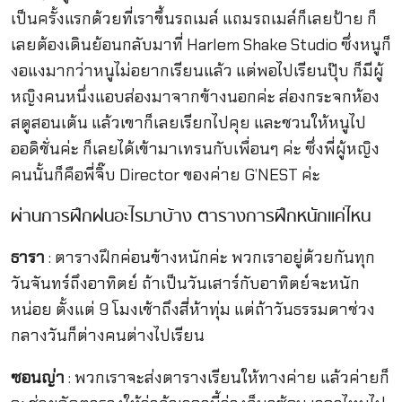
เป็นครั้งแรกด้วยที่เราขึ้นรถเมล์ แถมรถเมล์ก็เลยป้าย ก็
เลยต้องเดินย้อนกลับมาที่ Harlem Shake Studio ซึ่งหนูก็
งอแงมากว่าหนูไม่อยากเรียนแล้ว แต่พอไปเรียนปุ๊บ ก็มีผู้
หญิงคนหนึ่งแอบส่องมาจากข้างนอกค่ะ ส่องกระจกห้อง
สตูสอนเต้น แล้วเขาก็เลยเรียกไปคุย และชวนให้หนูไป
ออดิชั่นค่ะ ก็เลยได้เข้ามาเทรนกับเพื่อนๆ ค่ะ ซึ่งพี่ผู้หญิง
คนนั้นก็คือพี่จิ๊บ Director ของค่าย G’NEST ค่ะ
ผ่านการฝึกฝนอะไรมาบ้าง ตารางการฝึกหนักแค่ไหน
ธารา
: ตารางฝึกค่อนข้างหนักค่ะ พวกเราอยู่ด้วยกันทุก
วันจันทร์ถึงอาทิตย์ ถ้าเป็นวันเสาร์กับอาทิตย์จะหนัก
หน่อย ตั้งแต่ 9 โมงเช้าถึงสี่ห้าทุ่ม แต่ถ้าวันธรรมดาช่วง
กลางวันก็ต่างคนต่างไปเรียน
ซอนญ่า
: พวกเราจะส่งตารางเรียนให้ทางค่าย แล้วค่ายก็