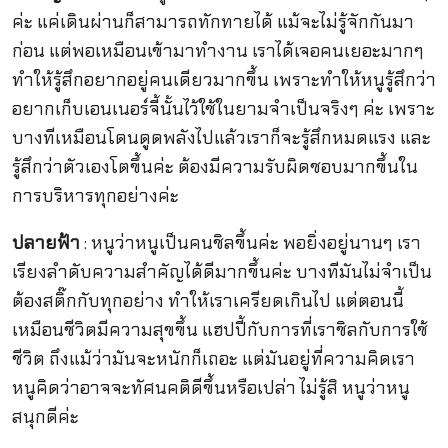
ค่ะ แค่เดินผ่านก็สามารถทักทายได้ แม้จะไม่รู้จักกันมา
ก่อน แต่พอเหมือนเข้ามาทำงาน เราได้เจอคนเยอะมากๆ
ทำให้รู้สึกอยากอยู่คนเดียวมากขึ้น เพราะทำให้หนูรู้สึกว่า
อยากเก็บเอนเนอร์จี้นั้นไว้ใช้ในยามจำเป็นจริงๆ ค่ะ เพราะ
บางทีเหมือนโดนดูดพลังไปแล้วเราก็จะรู้สึกหมดแรง และ
รู้สึกว่าตัวเองโตขึ้นค่ะ ต้องมีความรับผิดชอบมากขึ้นใน
การบริหารทุกอย่างค่ะ
ปลายฟ้า
: หนูว่าหนูเป็นคนชิลขึ้นค่ะ พอยิ่งอยู่นานๆ เรา
เรียงลำดับความสำคัญได้ดีมากขึ้นค่ะ บางทีมันไม่จำเป็น
ต้องสติ๊กกับทุกอย่าง ทำให้เราเครียดเกินไป แต่ตอนนี้
เหมือนชีวิตมีความสุขขึ้น แฮปปี้กับการที่เราชิลกับการใช้
ชีวิต ถึงแม้ว่ามันจะหนักก็เถอะ แต่มันอยู่ที่ความคิดเรา
หนูคิดว่าอาจจะทัศนคติดีขึ้นหรือเปล่า ไม่รู้สิ หนูว่าหนู
สนุกดีค่ะ