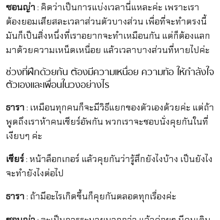
ซอนญ่า
: คิดว่าเป็นการแบ่งเวลานี่แหละค่ะ เพราะเรา
ต้องยอมเสียสละเวลาส่วนตัวบางส่วน เพื่อที่จะทำตรงนี้
มันก็เป็นสิ่งหนึ่งที่เราอยากจะทำเหมือนกัน แต่ก็ต้องแลก
มาด้วยความเหน็ดเหนื่อย แล้วเวลาบางส่วนที่หายไปค่ะ
ช่วงที่ฝึกด้วยกัน ต้องมีความเหนื่อย ความท้อ ให้กำลังใจ
ตัวเองและเพื่อนในวงอย่างไร
ธารา
: เหมือนทุกคนก็จะมีวิธีแยกของตัวเองด้วยค่ะ แต่ถ้า
พูดถึงเราห้าคนเชียร์อัพกัน พวกเราจะชอบนั่งคุยกันในที่
เงียบๆ ค่ะ
เชียร์
: หน้าล็อกเกอร์ แล้วคุยกันว่ารู้สึกยังไงบ้าง เป็นยังไง
จะทำยังไงต่อไป
ธารา
: ถ้ามีอะไรเกิดขึ้นก็คุยกันตลอดทุกเรื่องค่ะ
ซอนญ่า
: จะเป็นการระบายมากกว่า แล้วค่อยๆ มีคนเติม