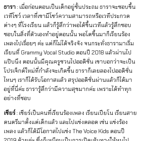
ธารา
: เมื่อก่อนตอนเป็นเด็กอยู่ชั้นประถม ธาราจะชอบขึ้น
เวทีโชว์ เวลาที่เขามีโชว์ความสามารถหรือเวทีประกวด
ต่างๆ ที่โรงเรียน แล้วก็รู้สึกว่าพอได้ขึ้นเวทีแล้วรู้สึกชอบ
ชอบในสิ่งที่ตัวเองทำอยู่ตอนนั้น พอโตขึ้นมาก็เรียนร้อง
เพลงไปเรื่อยๆ ค่ะ แต่ก็ไม่ได้จริงจัง จนกระทั่งธารามาเริ่ม
เรียนที่ Grammy Vocal Studio ตอนปี 2018 แล้วผ่านไป
แป๊บนึง ตอนนั้นมีคุณครูชวนไปออดิชั่น เขาบอกว่าจะเป็น
โปรเจ็กต์ใหม่ที่กำลังจะเกิดขึ้น ธาราก็เลยลองไปออดิชั่น
ไหนๆ เราก็ได้รับโอกาสแล้ว สรุปออดิชั่นผ่านแล้วก็ได้มา
อยู่ที่นี่ค่ะ ธารารู้สึกว่ามีความสุขมากค่ะ เพราะได้ทำทุก
อย่างที่ชอบ
เชียร์
: เชียร์เป็นคนที่เรียนร้องเพลง เรียนเปียโน เรียนสาย
ดนตรีมาตั้งแต่เด็กแล้ว และไปแข่งตลอด เช่น แข่งร้อง
เพลง แล้วก็ได้มีโอกาสไปแข่ง The Voice Kids ตอนปี
2019 ด้วยค่ะ ซึ่งก็เหมือนเป็นการเปิดเส้นทางให้หนูไป