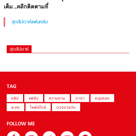
เต็ม ...คลิกติดตามที่
สุดสัปดาห์แฟนคลับ
สุดสัปดาห์
TAG
คลิป
แฟชั่น
ความงาม
ดารา
หนุ่มหล่อ
ละคร
ไลฟ์สไตล์
ดวงรายวัน
FOLLOW ME