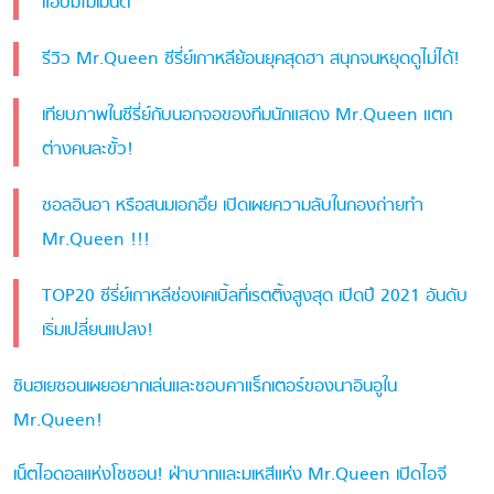
แอบมีโมเมนต์
รีวิว Mr.Queen ซีรี่ย์เกาหลีย้อนยุคสุดฮา สนุกจนหยุดดูไม่ได้!
เทียบภาพในซีรี่ย์กับนอกจอของทีมนักแสดง Mr.Queen แตก
ต่างคนละขั้ว!
ซอลอินอา หรือสนมเอกอึย เปิดเผยความลับในกองถ่ายทำ
Mr.Queen !!!
TOP20 ซีรี่ย์เกาหลีช่องเคเบิ้ลที่เรตติ้งสูงสุด เปิดปี 2021 อันดับ
เริ่มเปลี่ยนแปลง!
ชินฮเยซอนเผยอยากเล่นและชอบคาแร็กเตอร์ของนาอินอูใน
Mr.Queen!
เน็ตไอดอลแห่งโชซอน! ฝ่าบาทและมเหสีแห่ง Mr.Queen เปิดไอจี