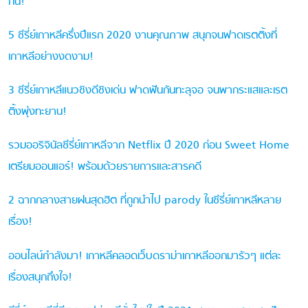
กั้น!
5 ซีรี่ย์เกาหลีครึ่งปีแรก 2020 งานคุณภาพ สนุกจนฟาดเรตติ้งที่
เกาหลีอย่างงดงาม!
3 ซีรี่ย์เกาหลีแนวชิงดีชิงเด่น ฟาดฟันกันทะลุจอ จนพากระแสและเรต
ติ้งพุ่งทะยาน!
รวมออริจินัลซีรี่ย์เกาหลีจาก Netflix ปี 2020 ก่อน Sweet Home
เตรียมออนแอร์! พร้อมด้วยรายการและสารคดี
2 ฉากกลางสายฝนสุดฮิต ที่ถูกนำไป parody ในซีรี่ย์เกาหลีหลาย
เรื่อง!
ออนไลน์กำลังมา! เกาหลีคลอดเว็บดราม่าเกาหลีออกมารัวๆ แต่ละ
เรื่องสนุกถึงใจ!