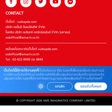
CONTACT
เว็บไซต์ : sudsapda.com
บริษัท เอเอ็มอี อิมเมจิเนทีฟ จำกัด
ในเครือ บริษัท อมรินทร์ คอร์เปอเรชั่นส์ จำกัด (มหาชน)
ssdofficial@amarin.co.th
สนใจลงโฆษณากับเว็บไซต์ sudsapda.com
ssdofficial@amarin.co.th
Tel : 02-422-9999 ต่อ 4844
เว็บไซต์นี้มีการใช้งานคุกกี้
เว็บไซต์ของเราใช้งานคุกกี้เพื่อช่วยเพิ่มประสบการณ์
ติดต่อแจ้งปัญหาหรือร้องเรียน
การใช้งานเว็บไซต์ให้สามารถใช้งานได้ดียิ่งขึ้น คุณสามารถเลือกที่จะยอมรับหรือ
ปฏิเสธการใช้งานคุกกี้ได้ง่ายๆ โดยการดูรายละเอียดเพิ่มเติมที่ “การตั้งค่าคุกกี้”
02-422-9999 ต่อ 4180
(จันทร์ – ศุกร์ เวลา 09.00 – 18.00 น)
ยกเลิก
ยอมรับทั้งหมด
bdcx@amarin.co.th
© COPYRIGHT 2026 AME IMAGINATIVE COMPANY LIMITED.