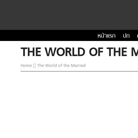
หน้าแรก
ปก
THE WORLD OF THE 
Home
The World of the Married