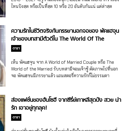
ไหนปังสุด หรือเป็นที่สุด 10 หรือ 20 อันดับกันแน่ แต่ล่าสุด
MAKENEW ผู้เชี่ยวชาญด้านวิเคราะห์ออนไลน์ได้รวบรวมสถิติ
จนได้ TOP20 ซีรี่ย์เกาหลีที่สนุกที่สุด ของปี 2018 – 2021 เรื่อง
ไหนจะมงฯ ลงกันบ้าง ไปส่องกันจ้า TOP20 ซีรี่ย์เกาหลีที่สนุก
ความรักในชีวิตจริงกับภรรยานอกจอของ พัคแฮจุน
ที่สุด มงฯ ลงแรง เพราะสนุกจนมูฟออนนยาก ก่อนที่เราจะไป
เจ้าของบทสามีตัวดีใน The World Of The
ส่องว่า 20 อันดับ ซีรี่ย์เกาหลีที่สนุกที่สุด มีเรื่องอะไรกันบ้าง สุดฯ
Married!
ขอเท้าความที่การวิเคราะห์โพลล์นี้กันสักหน่อย นี่ถือว่าเป็นครั้ง
ดารา
แรกที่มีการวิเคราะห์ซีรี่ย์เกาหลีที่สนุกที่สุดออกมานะจ๊ะ โดย
MAKENEW เป็นผู้เชี่ยวชาญด้านการวิเคราะห์ความคิดเห็น
เห็น พัคแฮจุน จาก A World of Married Couple หรือ The
ออนไลน์ สอดรับกลับที่ปัจจุบันมีการดูซีรี่ย์เกาหลีผ่านออนไลน์
World of the Married รับบทสามีจอมเจ้าชู้ ตัดภาพไปที่นอก
มากขึ้น จากเดิมที่จะดูผ่านทีวี โดยการวิเคราะห์นี้ได้มีการใช้
จอ พัคแฮจุนมีภรรยาแล้ว แถมสตอรี่ความรักก็ไม่ธรรมดา
ข้อมูลจากองค์กรต่างๆ เช่น การประเมินเรื่องกระแสพูดถึง ความ
ประหนึ่งเป็นฉากของซีรี่ย์เรื่องนึงได้เลยแม๊ พัคแฮจุน กับเรื่องราว
นิยม จำนวนผู้ชม หัวข้อข่าวจากสื่อ ฟีดแบ็กต่างๆ ฯลฯ ซึ่งทางผู้
ความรักกว่าจะได้คบกับภรรยาในชีวิตจริง ใครยังจำพัคแฮจุนได้
เชี่ยวชาญได้บอกว่าไม่ได้วัดความสนุกเพียงแค่จากเรตติ้งหรือ
บ้าง ที่เคยฝากการแสดงที่ทำให้คนดูกำหมัดแรงในซีรี่ย์เกาหลี
ส่องแฟชั่นของฮันโซฮี จากซีรี่ย์เกาหลีสุดปัง สวย น่า
ความนิยมอย่างเดียว มีการใช้หลักเกณฑ์อื่นๆ เข้ามาในการ
เรื่อง A World of Married Couple หรือ The World of the
รัก เอาอยู่ทุกลุค!
วิเคราะห์ด้วย อันดับ […]
Married ตอนนั้นต้องเล่นเป็นสามีที่นอกใจภรรยาไปมีเมียน้อย ที่
ทำคนดูโมโหกันหนักมาก แต่ในชีวิตจริงเราไม่ค่อยได้ยินเรื่องราว
ดารา
ความรักของพัคแฮจุนเท่าไหร่นัก ความจริงแล้วพัคแฮจุนเองก็
แต่งงานมีครอบครัวแล้วแบบในเรื่องเลยจ้า โดยพัคแฮจุน