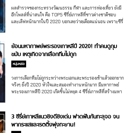
พยาบาล แน่นอนว่าเธอนั้นกระเป๋าหนัก จะซื้อเสื้อผ้าเครื่องแต่ง
เรตติ้งได้ถึง 10.025% เลย อันดับ 19 Encounter (ปี 2018 –
ผลสำรวจของกระทรวงวัฒนธรรม กีฬา และการท่องเที่ยว ยังมี
กายให้ทันตามเทรนด์สมัยใหม่แค่ไหนเธอก็ไม่หวั่น ด้วยความที่มี
2019 ช่อง TvN) Encounter นำเสนอเรื่องความรักโรแมนติก
อีกโพลล์ที่น่าสนใจ คือ TOP5 ซีรี่ย์เกาหลีที่ชาวต่างชาติชอบ
ใจรักในแฟชั่นนี้เอง ทำให้เธอแต่งตัวสวยเฉิดฉาย ไม่เคยตกเทรนด์
และดราม่าที่ต่างทั้งชนชั้นและอายุ […]
และเลิฟหนักมากในปี 2020 บอกเลยว่าดุเดือดแน่นอน เพราะซีรี่
[…]
ย์ดังเพียบ 5 ซีรี่ย์เกาหลีที่ชาวต่างชาติชอบ มาแรงในใจที่สุดของ
ปี 2020 อันดับ 5 Kingdom ซีรี่ย์เกาหลีเพียงหนึ่งเดียวที่ติด
อันดับซีรี่ย์เกาหลีที่ชาวต่างชาติมากที่สุด 5 อันดับแรก 2 ปีซ้อน
ย้อนมหากาพย์พระรองเกาหลีปี 2020! ทำคนดูกุม
คือ Kingdom ที่ในปี 2019 สามารถครองอันดับ 4 ได้ ถึงแม้ว่าจะ
ขมับ เหตุเกิดจากเลือกทีมไม่ถูก
ตกมา 1 อันดับ แต่ความพีคคืออันดับน้อยลงแต่คะแนนเพิ่มขึ้น
เพราะในปี 2019 Kingdom ได้อันดับ 4 ด้วยคะแนน 2.1% ส่วนปี
หนุ่มหล่อ
2020 ได้คะแนน 2.5% พูดเลยว่าปังน้าาา และเป็นตัวชี้วัดเลย
ว่าการแข่งขันของวงการซีรี่ย์เกาหลีในปี 2020 ดุเดือดมาก แต่
วงการเลือกทีมไม่ถูกระหว่างพระเอกและพระรองเข้าแล้วออกยาก
Kingdom ก็ยังครอง TOP5 ได้ อันดับ […]
จริงๆ ยิ่งปี 2020 หัวใจและสมองทำงานหนักมาก มีมหากาพย์
พระรองเกาหลีปี 2020 เกิดขึ้นไม่หยุด 4 ซีรี่ย์เกาหลีที่สร้างมหา
กาพย์ พระรองเกาหลีปี 2020 เขย่าหัวใจผู้ชม 18 Again 18
Again เป็นซีรี่ย์เกาหลีที่แรงมาก ทั้งเนื้อเรื่องสนุกจนทำให้ลงแดง
ตามดูทุกตอน ไหนจะมีผู้ชายแน่นเรื่อง และยังมีทำให้เราเลือกทีม
3 ซีรี่ย์เกาหลีแนวชิงดีชิงเด่น ฟาดฟันกันทะลุจอ จน
แล้วไม่ใช่แค่เซ็ตพระเอก นางเอก และพระรอง แต่มีให้เลือกทีมยัน
พากระแสและเรตติ้งพุ่งทะยาน!
รุ่นลูก เรียกว่าบังเกิดรักสามเส้าถึง 2 รุ่นไปเลยจ้า (แถมความรัก
ในเรื่องยังมีสตอรี่มากกว่า 3 เส้า แต่เคลียร์ลงตัวเลยไม่ปวดหัวใจ