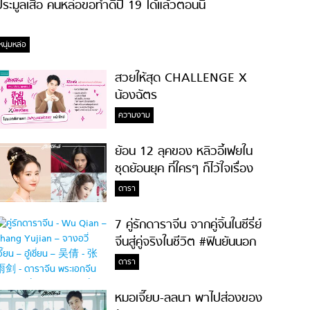
ระมูลเสื้อ คนหล่อขอทำดีปี 19 ได้แล้วตอนนี้
หนุ่มหล่อ
สวยให้สุด CHALLENGE X
น้องฉัตร
ความงาม
ย้อน 12 ลุคของ หลิวอี้เฟยใน
ชุดย้อนยุค ที่ใครๆ ก็ไว้ใจเรื่อง
ความสวย!
ดารา
7 คู่รักดาราจีน จากคู่จิ้นในซีรี่ย์
จีนสู่คู่จริงในชีวิต #ฟินยันนอก
จอ
ดารา
หมอเจี๊ยบ-ลลนา พาไปส่องของ