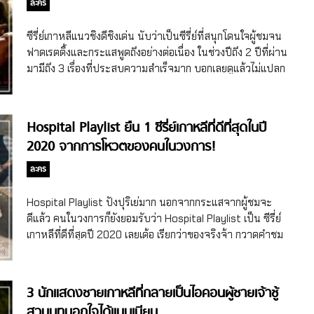
ละคร
ไปมากกว่านี้) โดยรุ่นพ่อแม่ก็แน่นอนต้องเป็นแก๊งพระเอก นางเอก
และพระรอง เมื่อนางเอกหย่ากับพระเอก แต่พระเอกดันกลับไป
ซีรี่ย์เกาหลีแนวชิงดีชิงเด่น นับว่าเป็นซีรี่ย์ที่สนุกโดนใจผู้ชมจน
เป็นวัยรุ่น แล้วคอยมาใกล้ชิดตลอด ส่วนพระรองก็มาตกหลุมรัก
ฟาดเรตติ้งและกระแสพูดถึงอย่างต่อเนื่อง ในช่วงปีถึง 2 ปีที่ผ่าน
นางเอก พร้อมเตรียมดามใจเต็มที่ แถมแสนดีและคอยอยู่เคียงข้าง
มามีถึง 3 เรื่องที่ประสบความสำเร็จมาก บอกเลยดูแล้วไม่แปลก
นางเอกทั้งคู่ เลือกไม่ถูกเลยค่ะคุณผู้ชม ส่วนรุ่นลูกก็มีความรัก
ใจเพราะสนุกจริงๆ
สามเส้าที่เกือบจะเป็นสี่เส้าและห้าเส้าอยู่เหมือนกัน เมื่อมีผู้ชาย 2
คนมาตกหลุมรักลูกสาวของพระนางเข้าอย่างจัง อีกคนก็เด็ก
Hospital Playlist ยืน 1 ซีรี่ย์เกาหลีที่ดีที่สุดในปี
หัวโจกกลับใจที่มีการร้องเพลงและถือดอกไม้มาสารภาพรักกลาง
2020 จากการโหวตของคนในวงการ!
งานโรงเรียน อีกคนก็เพื่อนสนิทตั้งแต่เด็กที่คิดไม่ซื่อแอบชอบ
เพื่อนมานาน ศึกชิงนางจึงเกิดขึ้นจ้า บอกเลยว่าเลือกเชียร์ไม่ถูก
ละคร
#ดีทั้งคู่ START-UP เรียกว่าในช่วงเดือนตุลาคมถึงต้นเดือน
พฤศจิกายน สมองสุดฯ ทำงานหนักมาก […]
Hospital Playlist ปังปุริเย่มาก นอกจากกระแสจากผู้ชมจะ
ดีแล้ว คนในวงการก็ยังยอมรับว่า Hospital Playlist เป็น ซีรี่ย์
เกาหลีที่ดีที่สุดปี 2020 เลยเด้อ เรียกว่าของจริงจ้า กวาดคำชม
ไปครบทุกด้านที่แท้ทรู แถมปี 2020 ซีรี่ย์เกาหลีดีๆ เยอะมากซะ
ด้วย
3 นักแสดงชายเกาหลีที่กลายเป็นไอคอนผู้ชายเจ้าชู้
สวมบทนอกใจได้แนบเนียน