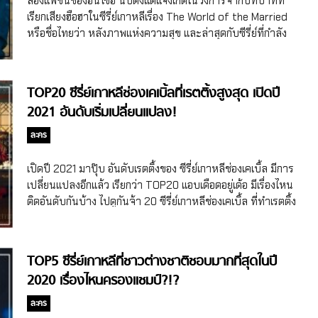
ส่องแฟชั่นของฮันโซฮี นับตั้งแต่แจ้งเกิดในวงการจากบทบาทที่
แต่งงานกับโอยูจิน ภรรยาที่เป็นนักแสดงเหมือนกันตั้งแต่ปี 2010
เรียกเสียงฮือฮาในซีรี่ย์เกาหลีเรื่อง The World of the Married
และมีลูกชาย 2 คน เกิดปี 2013 และปี 2017 พอพัคแฮจุนไปเป็น
หรือชื่อไทยว่า หลังภาพแห่งความสุข และล่าสุดกับซีรี่ย์ที่กำลัง
แขกรับเชิญในรายการ Mom’s Diary หรือ My Little Old […]
ฮ็อตอย่าง รักนี้ห้ามไม่ได้ (Nevertheless) ความสวยสะพรั่งของ
“ฮันโซฮี” ก็เป็นที่เลื่องลือโดยไม่มีทีท่าว่าจะแผ่วลงเลยสักนิด ฮัน
โซฮี เป็นนักแสดงสาวสวยที่ได้ฝากฝีมือด้านการแสดงไว้หลาย
TOP20 ซีรี่ย์เกาหลีช่องเคเบิ้ลที่เรตติ้งสูงสุด เปิดปี
เรื่อง และตลอดเส้นทางการเป็นนักแสดงของเธอนั้น ก็มาพร้อม
2021 อันดับเริ่มเปลี่ยนแปลง!
กับสไตล์แฟชั่นที่แตกต่างกันออกไป ไม่ว่าจะเป็นลุคสุดหรู ย้อนยุค
ด้วยชุดฮันบก เสื้อกันหนาวลำลองสุดชิล และอีกมากมายหลา
ละคร
ยลุคที่ทำเอาเราอยากแต่งตาม มาส่องแฟชั่นสุดปังที่เลือกจากคา
แร็กเตอร์ที่รับบทโดย ฮันโซฮี กันดีกว่าว่าจะมีลุคไหนบ้าง! ส่อง
เปิดปี 2021 มาปุ๊บ อันดับเรตติ้งของ ซีรี่ย์เกาหลีช่องเคเบิ้ล มีการ
แฟชั่นของฮันโซฮี จากซีรี่ย์เกาหลีสุดปัง สวย น่ารัก เอาอยู่ทุกลุค!
เปลี่ยนแปลงอีกแล้ว เรียกว่า TOP20 แอบเดือดอยู่เด้อ มีเรื่องไหน
อดีตรักพัดหวน (Reunited Worlds) เปิดฉากกันที่สไตล์แฟชั่น
ติดอันดับกันบ้าง ไปดูกันจ้า 20 ซีรี่ย์เกาหลีช่องเคเบิ้ล ที่ทำเรตติ้ง
ของ “อีซอวอน” จากซีรี่ย์เกาหลีรักโรแมนติกเรื่อง อดีตรักพัดหวน
ได้สูงสุด อันดับ 20 Memories of the Alhambra (ปี 2018 –
(Reunited Worlds) ซึ่งเป็นคาแร็กเตอร์ที่เดบิวต์ผลงานการ
2019 ช่อง TvN) Memories of the Alhambra ถือว่าเป็นซีรี่ย์
แสดงของเธอ และถือเป็นคาแร็กเตอร์ที่แต่งตัวได้ทันสมัยที่สุดในลิ
เกาหลีที่มีเนื้อหาและวิธีการเล่าเรื่องที่แปลกใหม่ เพราะมีเรื่อง
TOP5 ซีรี่ย์เกาหลีที่ชาวต่างชาติชอบมากที่สุดในปี
สต์นี้ ในฐานะนักข่าวนิตยสารแฟชั่น แน่นอนว่า อีซอวอน ต้อง
ของเกมเข้ามาเกี่ยวข้องกับเนื้อหา เป็นเรื่องราวของพระเอกที่เป็น
2020 เรื่องไหนครองแชมป์?!?
ตามติดทุกเทรนด์ที่กำลังฮ็อตฮิต เสื้อผ้าและไอเท็มที่เธอสวมใส่
เจ้าของบริษัทไปตามหานักพัฒนาเกมที่สเปน แต่เขาดันหายตัว
ล้วนมาจากซีซั่นใหม่ล่าสุด ชนิดที่ว่ายังไม่ทันได้ลงนิตยสารเลย
ไป ซึ่งการไปที่นั้น ทำให้ได้เจอกันนางเอก ความนสนุกและความ
ละคร
ด้วยซ้ำ และเนื่องจากตัวเธอเองเป็นลูกของผู้อำนวยการโรง
แปลกใหม่ตรงนี้นี่แหละ ทำให้ Memories of the Alhambra ทำ