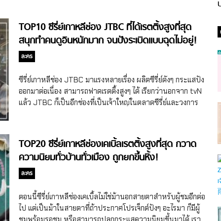
ป
TOP10 ซีรี่ย์เกาหลีช่อง JTBC ที่ได้เรตติ้งสูงที่สุด
สนุกทำคนดูอินหนักมาก จนปังระเบิดแบบฉุดไม่อยู่!
ละคร
ซีรี่ย์เกาหลีช่อง JTBC มาแรงหลายเรื่อง ผลิตซีรี่ย์ดังๆ กระแสปัง
ออกมาต่อเนื่อง สามารถฟาดเรตติ้งสูงๆ ได้ เรียกว่านอกจาก tvN
แล้ว JTBC ก็เป็นอีกช่องที่เป็นเจ้าใหญ่ในตลาดซีรี่ย์และวงการ
โทรทัศน์ของเกาหลี ระดับที่ TOP3 ซีรี่ย์เกาหลีช่องเคเบิ้ลที่เรต
ติ้งสูงสุดมาจาก JTBC นะจ๊ะ แล้วว่าแต่ถ้าวัดกันแค่เรตติ้งของ
ช่อง JTBC เรื่องไหนที่เป็นเจ้าของ TOP10 ซีรี่ย์เกาหลีช่อง
TOP20 ซีรี่ย์เกาหลีช่องเคเบิ้ลเรตติ้งสูงที่สุด กวาด
JTBC ที่ได้เรตติ้งสูงที่สุด บ้าง สุดฯ มีคำตอบจ้า
ความนิยมทั่วบ้านทั่วเมือง ถูกยกขึ้นหิ้ง!
ละคร
ตอนนี้ซีรี่ย์เกาหลีช่องเคเบิ้ลไม่ใช่ม้านอกสายตาสำหรับผู้ชมอีกต่อ
ไป แต่เป็นม้าในสายตาที่ถ้าประกาศโปรเจ็กต์ปังๆ อะไรมา ก็มีผู้
ชมพร้อมรอชม หรือสามารถปลุกกระแสความนิยมขึ้นมาได้ เรา