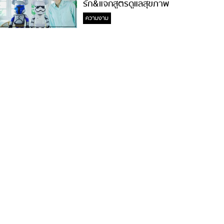
รัก&แจกสูตรดูแลสุขภาพ
#ล้างจมูกไม่ยากจะสอนให้
ความงาม