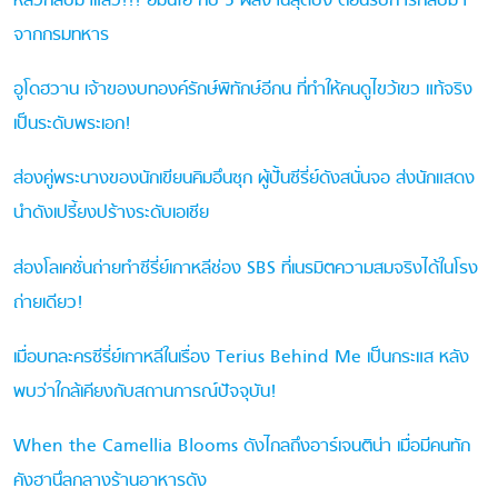
หลัวกลับมาแล้ว!!! อีมินโฮ กับ 5 ผลงานสุดปัง ต้อนรับการกลับมา
จากกรมทหาร
อูโดฮวาน เจ้าของบทองค์รักษ์พิทักษ์อีกน ที่ทำให้คนดูไขว้เขว แท้จริง
เป็นระดับพระเอก!
ส่องคู่พระนางของนักเขียนคิมอึนซุก ผู้ปั้นซีรี่ย์ดังสนั่นจอ ส่งนักแสดง
นำดังเปรี้ยงปร้างระดับเอเชีย
ส่องโลเคชั่นถ่ายทำซีรี่ย์เกาหลีช่อง SBS ที่เนรมิตความสมจริงได้ในโรง
ถ่ายเดียว!
เมื่อบทละครซีรี่ย์เกาหลีในเรื่อง Terius Behind Me เป็นกระแส หลัง
พบว่าใกล้เคียงกับสถานการณ์ปัจจุบัน!
When the Camellia Blooms ดังไกลถึงอาร์เจนติน่า เมื่อมีคนทัก
คังฮานึลกลางร้านอาหารดัง