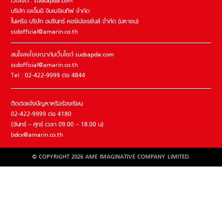
เว็บไซต์ : sudsapda.com
บริษัท เอเอ็มอี อิมเมจิเนทีฟ จำกัด
ในเครือ บริษัท อมรินทร์ คอร์เปอเรชั่นส์ จำกัด (มหาชน)
ssdofficial@amarin.co.th
สนใจลงโฆษณากับเว็บไซต์ sudsapda.com
ssdofficial@amarin.co.th
Tel : 02-422-9999 ต่อ 4844
ติดต่อแจ้งปัญหาหรือร้องเรียน
02-422-9999 ต่อ 4180
(จันทร์ – ศุกร์ เวลา 09.00 – 18.00 น)
bdcx@amarin.co.th
© COPYRIGHT 2026 AME IMAGINATIVE COMPANY LIMITED.