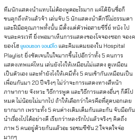
ทีมนักแสดงนำแทบไม่ต้องพูดอะไรมาก แค่ได้ยินชื่อก็
ขนลุกถึงหัวแล้วจ้า เล่นจับ 5 นักแสดงนำดีกรีไม่ธรรมดา
และฝีมือคุณภาพทั้งนั้น มีตั้งแต่ตัวพ่อสายซีรี่ย์ หนัง ไป
จนละครเวที ยิ่งพอมาเห็นการแสดงของโจจองซอก จองค
ยองโฮ
และคิมแดมยองใน Hospital
ยูยอนซอก
จอนมีโด
Playlist ยิ่งชัดเจนในใจมากขึ้นไปอีกว่าทั้ง 5 คนการ
แสดงเทพแค่ไหน เล่นยังไงให้เหมือนไม่แสดง ดูเหมือน
เป็นตัวเอง และทำยังไงให้เคมีทั้ง 5 คนเข้ากันเหมือนเป็น
เพื่อนกันมา 20 ปีจริงๆ ไม่ว่าจะการแสดงทางสีหน้า
ภาษากาย จังหวะ วิธีการพูด และวิธีการแสดงอื่นๆ ก็ดีไป
หมด ไม่น้อยไม่มากไป ถ้าให้เลือกว่าใครคือที่สุดบอกเลย
ยากมาก เพราะทั้ง 5 คนต่างเติมเต็มกันและกัน จับมือกัน
นำเรื่องไปได้อย่างดี เรียกว่าหลงรักไปแล้วจริงๆ คิดถึง
ภาพ 5 คนอยู่ด้วยกันแล้วอะ รอชมซีซัน 2 ใจจดใจจ่อ
มากๆ