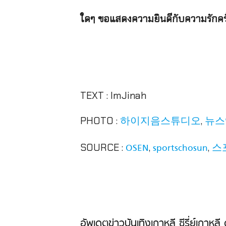
ใดๆ ขอแสดงความยินดีกับความรักครั้งน
.
.
TEXT : ImJinah
PHOTO :
,
하이지음스튜디오
뉴스
SOURCE :
,
,
OSEN
sportschosun
스
.
.
อัพเดตข่าวบันเทิงเกาหลี ซีรี่ย์เกาหล