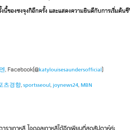
ี้ของซงจุงกิอีกครั้ง
และแสดงความยินดีกับการเริ่มต้นชีว
, Facebook(@
)
엔
katylouisesaundersofficial
,
,
,
포츠경향
sportsseoul
joynews24
MBN
ี ดาราเกาหลี ไอดอลเกาหลีได้อีกเพียบที่สุดสัปดาห์ค่ะ