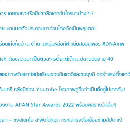
งการ เคยคบหาหรือมีข่าวลือเดทกับใครมาบ้าง?!?
องง่าย ผ่านบทตัวประกอบมาก่อนโด่งดังเป็นพลุแตก!
เรียนเก่งทั้งบ้าน ตำนานหนุ่มหล่อกีฬาเด่นสมองเพชร #DNAเทพ
ch ต้องสวมบทเป็นตัวละครตั้งแต่เด็กม.ปลายยันอายุ 40
ภาพวัยเยาว์สมัยเรียนของคิมแตฮีและซงจุงกิ ออร่าแรงตั้งแต่วั
มแทรี หลังมีช่อง Youtube โยงภาพคู่อื่นว่าเป็นทั้งคู่ไปเดทกัน!
ดของงาน APAN Star Awards 2022 พร้อมผลรางวัลอื่นๆ
งกิ – ซงฮเยคโย สะพัดไม่หยุด กระแสแรงต่อเนื่องข้ามสัปดาห์!