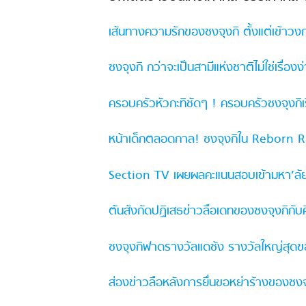
เส้นทางความรักของซงจุงกิ ตั้งแต่เข้าว
ซงจุงกิ กว่าจะเป็นสามีแห่งชาติไม่ใช่เรื่
ครอบครัวหัวกะทิชัดๆ ! ครอบครัวซงจุงกิ
หน้าเด็กตลอดกาล! ซงจุงกิใน Reborn Ri
Section TV เผยผลคะแนนสอบเข้ามหา’ลัยและ
ต้นสังกัดปฏิเสธข่าวลือเดทของซงจุงกิกับคิ
ซงจุงกิฟาดรางวัลแดซัง รางวัลใหญ่สุ
ส่องข่าวลือหลังการยื่นขอหย่าร้างของซงจุ