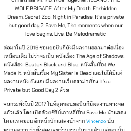
ต่อมาในปี 2016 ชอนยอบินก็ยังมีผลงานออกมาต่อเนื่อง
เหมือนเดิม ไม่ว่าจะเป็น หนังเรื่อง The Age of Shadows,
หนังเรื่อง Beaten Black and Blue, หนังสั้นเรื่อง We
Made It, หนังสั้นเรื่อง My Sister Is Dead และไม่ได้มีแค่
ผลงานหนัง ยังแอบมีผลงานเว็บดราม่าเรื่อง It’s a
Private but Good Day 2 ด้วย
จนกระทั่งในปี 2017 ในที่สุดชอนยอบินก็มีผลงานทางจอ
แก้วแล้ว โดยเปิดด้วยซีรี่ย์เกาหลีเรื่อง Save Me นำแสดง
โดยแทคยอน อีกหนึ่งนักแสดงนำจาก
นั่น
Vincenzo
หมายความว่าทั้งสองเคยร่วมงานกันมาแล้ว แต่ตอนนั้น