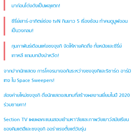
มาก่อนโด่งดังเป็นพลุแตก!
ซีรี่ย์เสาร์-อาทิตย์ช่อง tvN กินยาว 5 เรื่องซ้อน ทำคนดูมูฟออน
เป็นวงกลม!
กุมภาพันธ์เดือนแห่งซงจุงกิ จัดให้หายคิดถึง ทั้งหนังและซีรี่ย์
เกาหลี แถมบทปังน่าหวีด!
จากปากนักแสดง การโคจรมาเจอกันระหว่างซงจุงกิและริชาร์ด อาร์มิ
เทจ ใน Space Sweepers!
ส่องค่ายใหม่ซงจุงกิ ดึงนักแสดงสมทบที่สร้างผลงานเยี่ยมในปี 2020
ร่วมชายคา!
Section TV เผยผลคะแนนสอบเข้ามหา’ลัยและภาพวัยเยาว์สมัยเรียน
ของคิมแตฮีและซงจุงกิ ออร่าแรงตั้งแต่วัยรุ่น