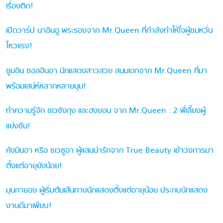
เรื่องติด!
เปิดวาร์ป นาอินอู พระรองจาก Mr.Queen ที่กำลังทำให้ใจผู้ชมหวั่น
ไหวแรง!
ซูมอิน ซอลอินอา นักแสดงสาวสวย สนมเอกจาก Mr.Queen ที่มา
พร้อมเสน่ห์หลากหลายมุม!
ทำความรู้จัก ชเวซังกุง และฮงยอน จาก Mr.Queen : 2 พี่เลี้ยงผู้
แย่งซีน!
คังมินอา หรือ ชเวซูอา ผู้แสนน่ารักจาก True Beauty เข้าวงการมา
ตั้งแต่อายุยังน้อย!
มุนกายอง ผู้เริ่มต้นเส้นทางนักแสดงตั้งแต่อายุน้อย ประกบนักแสดง
งานดีมาเพียบ!