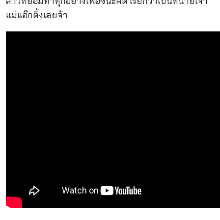
สาวที่ยอมทำทุกอย่างเพื่อชนะคดี เรียกว่าเป็นทนายเจ้า
แม่แอ๊กติ้งเลยจ้า