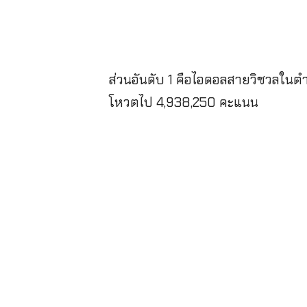
ส่วนอันดับ 1 คือไอดอลสายวิชวลใน
โหวตไป
4,938,250 คะแนน