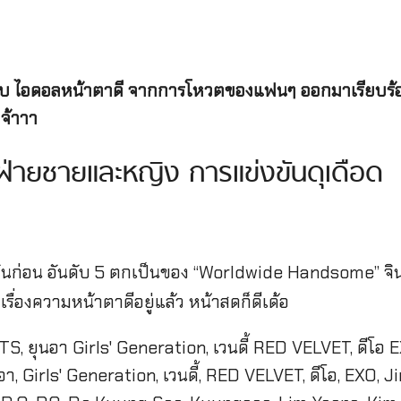
ันดับ ไอดอลหน้าตาดี จากการโหวตของแฟนๆ ออกมาเรียบ
จ้าาา
่ายชายและหญิง การแข่งขันดุเดือด
กันก่อน อันดับ 5 ตกเป็นของ “Worldwide Handsome” จิน
รื่องความหน้าตาดีอยู่แล้ว หน้าสดก็ดีเด้อ