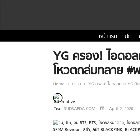
หน้าแรก
ปก
YG ครอง! ไอดอลค
โหวตถล่มทลาย #พร
Home
ดารา
YG ครอง! ไอดอลค่าย YG ยืนห
SUDSAPDA.COM
April 2, 2020
event