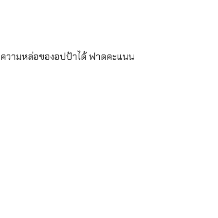
้างความหล่อของอปป้าได้ ฟาดคะแนน