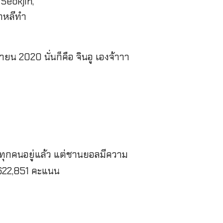
ษายน 2020 นั่นก็คือ จินอู เองจ้าาา
ดีทุกคนอยู่แล้ว แต่ชานยอลมีความ
 622,851 คะแนน