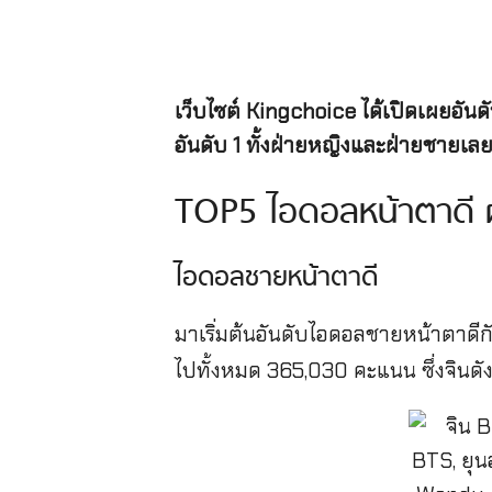
เว็บไซต์ Kingchoice ได้เปิดเผยอ
อันดับ 1 ทั้งฝ่ายหญิงและฝ่ายชายเลย
TOP5 ไอดอลหน้าตาดี ฝ
ไอดอลชายหน้าตาดี
มาเริ่มต้นอันดับไอดอลชายหน้าตาดี
ไปทั้งหมด 365,030 คะแนน ซึ่งจินดังเ