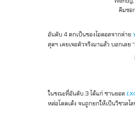
อันดับ 4 ตกเป็นของไอดอลจากค่าย
สุดฯ เคยเจอตัวจริงมาแล้ว บอกเลย 
ในขณะที่อันดับ 3 ได้แก่ ชานยอล
EX
หล่อโดดเด้ง จนถูกยกให้เป็นวิชวลไ