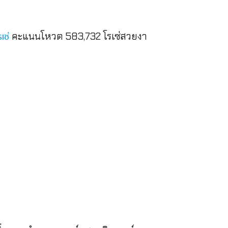
คะแนนโหวต
583,732 โรเซ่สวยงา
รเซ่