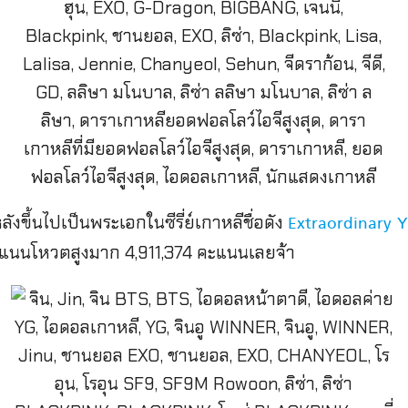
ขึ้นไปเป็นพระเอกในซีรี่ย์เกาหลีชื่อดัง
Extraordinary 
คะแนนโหวตสูงมาก
4,911,374 คะแนนเลยจ้า