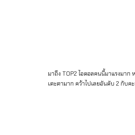
มาถึง TOP2 ไอดอลคนนี้มาแรงมาก หลัง
เตะตามาก คว้าไปเลยอันดับ 2 กับ