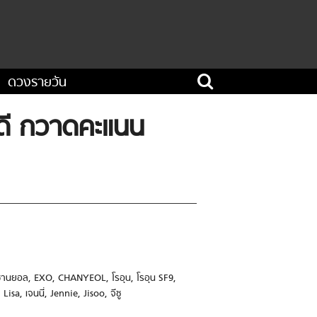
ดวงรายวัน
ดี กวาดคะแนน