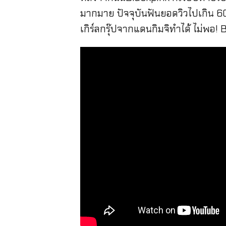
มากมาย ปัจจุบันฟันยอดวิวไปเกิน 600 
เกิร์ลกรุ๊ปจากแดนกิมจิทำได้ ไม่พอ!