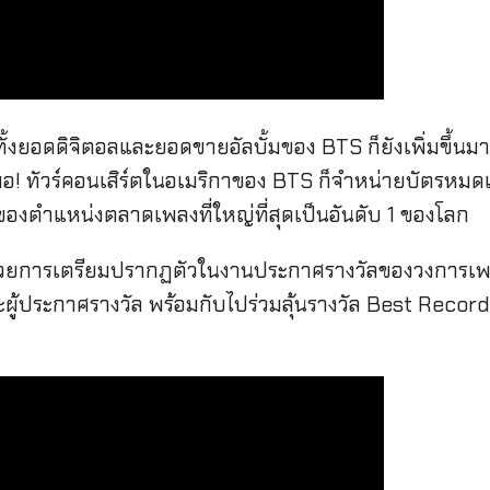
ั้งยอดดิจิตอลและยอดขายอัลบั้มของ BTS ก็ยังเพิ่มขึ้นมา
ม่พอ! ทัวร์คอนเสิร์ตในอเมริกาของ BTS ก็จำหน่ายบัตรหมดเ
งตำแหน่งตลาดเพลงที่ใหญ่ที่สุดเป็นอันดับ 1 ของโลก
ด้วยการเตรียมปรากฏตัวในงานประกาศรางวัลของวงการเพล
้ประกาศรางวัล พร้อมกับไปร่วมลุ้นรางวัล Best Recor