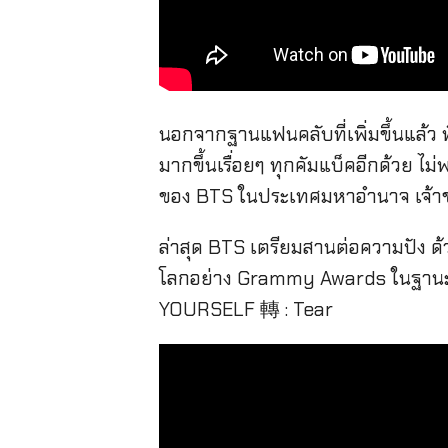
นอกจากฐานแฟนคลับที่เพิ่มขึ้นแล้ว ท
มากขึ้นเรื่อยๆ ทุกคัมแบ็คอีกด้วย ไ
ของ BTS ในประเทศมหาอำนาจ เจ้าขอ
ล่าสุด BTS เตรียมสานต่อความปัง 
โลกอย่าง Grammy Awards ในฐานะผู
YOURSELF 轉 : Tear