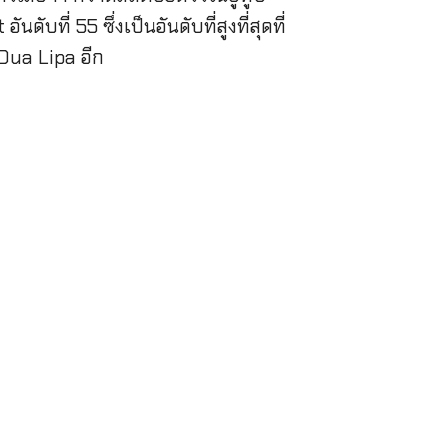
ที่ 55 ซึ่งเป็นอันดับที่สูงที่สุดที่
 Dua Lipa อีก