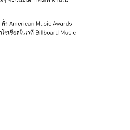
อยๆ จนเริ่มมีโอกาสได้ทำงานใน
 ทั้ง American Music Awards
ขาโซเชียลในเวที Billboard Music