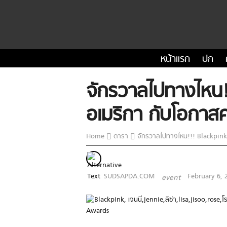
หน้าแรก
ปก
จักรวาลไปทางไหน!
อเมริกา กับโอกาสคร
Home
ดารา
จักรวาลไปทางไหน!!! Blackpink –
SUDSAPDA.COM
February 6, 
event