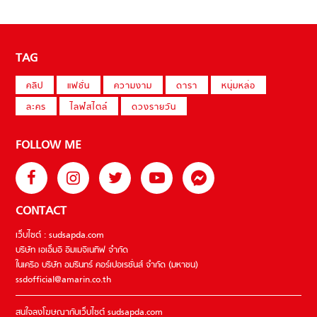
TAG
คลิป
แฟชั่น
ความงาม
ดารา
หนุ่มหล่อ
ละคร
ไลฟ์สไตล์
ดวงรายวัน
FOLLOW ME
CONTACT
เว็บไซต์ : sudsapda.com
บริษัท เอเอ็มอี อิมเมจิเนทีฟ จำกัด
ในเครือ บริษัท อมรินทร์ คอร์เปอเรชั่นส์ จำกัด (มหาชน)
ssdofficial@amarin.co.th
สนใจลงโฆษณากับเว็บไซต์ sudsapda.com