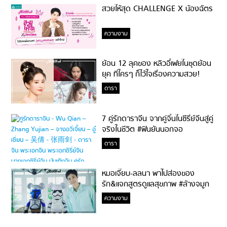
สวยให้สุด CHALLENGE X น้องฉัตร
ความงาม
ย้อน 12 ลุคของ หลิวอี้เฟยในชุดย้อน
ยุค ที่ใครๆ ก็ไว้ใจเรื่องความสวย!
ดารา
7 คู่รักดาราจีน จากคู่จิ้นในซีรี่ย์จีนสู่คู่
จริงในชีวิต #ฟินยันนอกจอ
ดารา
หมอเจี๊ยบ-ลลนา พาไปส่องของ
รัก&แจกสูตรดูแลสุขภาพ #ล้างจมูก
ไม่ยากจะสอนให้
ความงาม