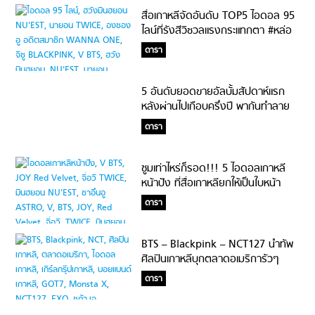
สื่อเกาหลีจัดอันดับ TOP5 ไอดอล 95
ไลน์ที่รังสีวิชวลแรงกระแทกตา #หล่อ
สวยจนต้องร้องขอชีวิต
ดารา
5 อันดับยอดขายอัลบั้มสัปดาห์แรก
หลังผ่านไปเกือบครึ่งปี พากันทำลาย
สถิติตัวเองรัวๆ #BTSนำทัพ
ดารา
ซูมเท่าไหร่ก็รอด!!! 5 ไอดอลเกาหลี
หน้าปัง ที่สื่อเกาหลียกให้เป็นใบหน้า
อัจฉริยะ ถ่ายใกล้แค่ไหนก็ไม่ดับ
ดารา
BTS – Blackpink – NCT127 นำทัพ
ศิลปินเกาหลีบุกตลาดอเมริการัวๆ
ดารา