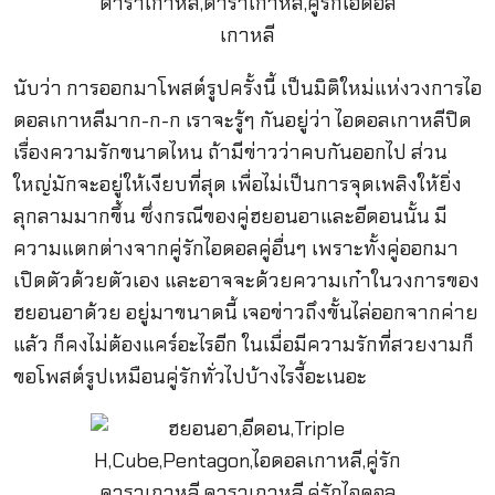
นับว่า การออกมาโพสต์รูปครั้งนี้ เป็นมิติใหม่แห่งวงการไอ
ดอลเกาหลีมาก-ก-ก เราจะรู้ๆ กันอยู่ว่า ไอดอลเกาหลีปิด
เรื่องความรักขนาดไหน ถ้ามีข่าวว่าคบกันออกไป ส่วน
ใหญ่มักจะอยู่ให้เงียบที่สุด เพื่อไม่เป็นการจุดเพลิงให้ยิ่ง
ลุกลามมากขึ้น ซึ่งกรณีของคู่ฮยอนอาและอีดอนนั้น มี
ความแตกต่างจากคู่รักไอดอลคู่อื่นๆ เพราะทั้งคู่ออกมา
เปิดตัวด้วยตัวเอง และอาจจะด้วยความเก๋าในวงการของ
ฮยอนอาด้วย อยู่มาขนาดนี้ เจอข่าวถึงขั้นไล่ออกจากค่าย
แล้ว ก็คงไม่ต้องแคร์อะไรอีก ในเมื่อมีความรักที่สวยงามก็
ขอโพสต์รูปเหมือนคู่รักทั่วไปบ้างไรงี้อะเนอะ