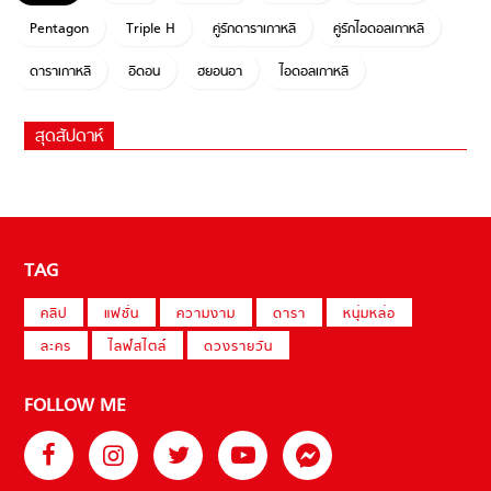
Pentagon
Triple H
คู่รักดาราเกาหลี
คู่รักไอดอลเกาหลี
ดาราเกาหลี
อีดอน
ฮยอนอา
ไอดอลเกาหลี
สุดสัปดาห์
TAG
คลิป
แฟชั่น
ความงาม
ดารา
หนุ่มหล่อ
ละคร
ไลฟ์สไตล์
ดวงรายวัน
FOLLOW ME