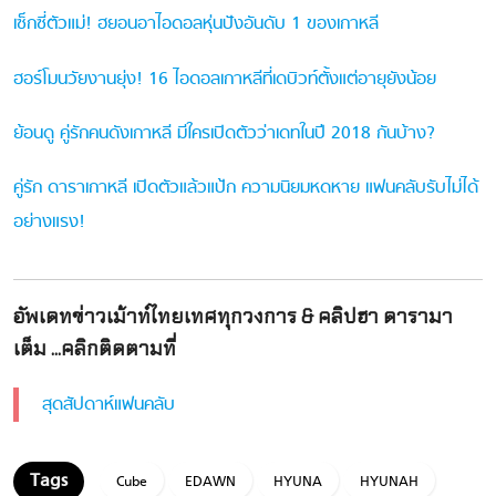
เซ็กซี่ตัวแม่! ฮยอนอาไอดอลหุ่นปังอันดับ 1 ของเกาหลี
ฮอร์โมนวัยงานยุ่ง! 16 ไอดอลเกาหลีที่เดบิวท์ตั้งแต่อายุยังน้อย
ย้อนดู คู่รักคนดังเกาหลี มีใครเปิดตัวว่าเดทในปี 2018 กันบ้าง?
คู่รัก ดาราเกาหลี เปิดตัวแล้วแป้ก ความนิยมหดหาย แฟนคลับรับไม่ได้
อย่างแรง!
อัพเดทข่าวเม้าท์ไทยเทศทุกวงการ & คลิปฮา ดารามา
เต็ม ...คลิกติดตามที่
สุดสัปดาห์แฟนคลับ
Cube
EDAWN
HYUNA
HYUNAH