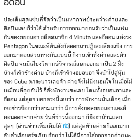
อีดอน
ประเด็นสุดแซ่บที่จัดว่าเป็นมหากาพย์ระหว่างค่ายและ
ศิลปินเลยก็ว่าได้ สำหรับการออกมายอมรับว่าเป็นแฟน
กันของฮยอนอา อดีตสมาชิก 4 Minute และอีดอน แห่งวง
Pentagon ในขณะที่ต้นสังกัดออกมาปฏิเสธเสียงแข็ง การ
ออกมาตอบสวนทางกันแบบนี้ ก็งานเข้าทั้งค่ายและตัว
ศิลปิน จนมีเสียงวิพากษ์วิจารณ์แยกออกมาเป็น 2 ฝั่ง
บ้างก็เข้าข้างค่าย บ้างก็เข้าข้างฮยอนอา จึงนำไปสู่หุ้น
ของ Cube ตกระนาวเลยจ้า ค่ายจึงไม่นิ่งนอนใจ ในเมื่อไม่
เหมือนที่คุยกันไว้ ก็สั่งพักงานซะเลย โดนทั้งฮยอนอาและ
อีดอน แต่สุดฯ บอกตรงนี้เลยว่า การพักงานนั้นเด็กๆ เมื่อ
เจอข่าวช็อกกว่าตามมาว่า มีการสั่งถอดฮยอนอาและอี
ดอนออกจากค่าย วันที่ข่าวนี้ออกมา ก็ฮือฮาบ้านแตก
สุดๆ (อ่านข่าวเพิ่มเติมได้
) แต่สุดท้ายค่ายก็ออกมาก
ที่นี่
ลับลำเรือยอร์ชเรียบร้อยว่า ไม่ได้มีการไล่ออกจากค่ายนะ