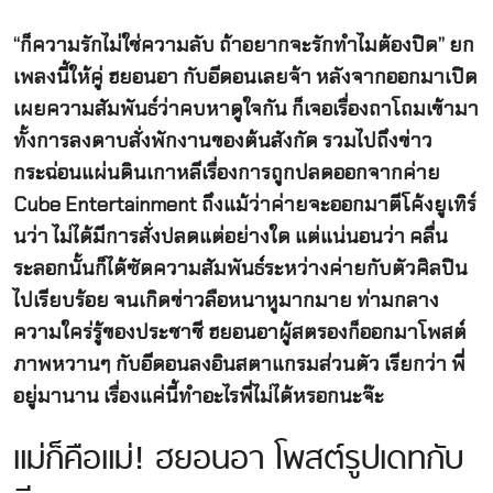
“ก็ความรักไม่ใช่ความลับ ถ้าอยากจะรักทำไมต้องปิด” ยก
เพลงนี้ให้คู่ ฮยอนอา กับอีดอนเลยจ้า หลังจากออกมาเปิด
เผยความสัมพันธ์ว่าคบหาดูใจกัน ก็เจอเรื่องถาโถมเข้ามา
ทั้งการลงดาบสั่งพักงานของต้นสังกัด รวมไปถึงข่าว
กระฉ่อนแผ่นดินเกาหลีเรื่องการถูกปลดออกจากค่าย
Cube Entertainment ถึงแม้ว่าค่ายจะออกมาตีโค้งยูเทิร์
นว่า ไม่ได้มีการสั่งปลดแต่อย่างใด แต่แน่นอนว่า คลื่น
ระลอกนั้นก็ได้ซัดความสัมพันธ์ระหว่างค่ายกับตัวศิลปิน
ไปเรียบร้อย จนเกิดข่าวลือหนาหูมากมาย ท่ามกลาง
ความใคร่รู้ของประชาชี ฮยอนอาผู้สตรองก็ออกมาโพสต์
ภาพหวานๆ กับอีดอนลงอินสตาแกรมส่วนตัว เรียกว่า พี่
อยู่มานาน เรื่องแค่นี้ทำอะไรพี่ไม่ได้หรอกนะจ๊ะ
แม่ก็คือแม่! ฮยอนอา โพสต์รูปเดทกับ