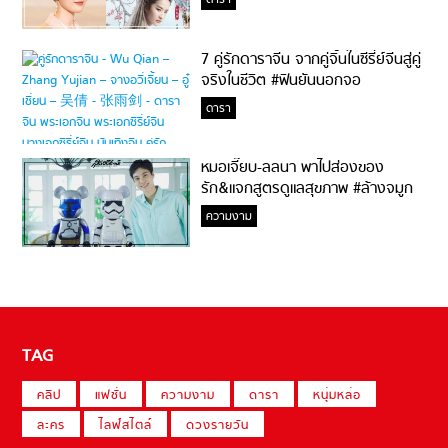
ดารา
7 คู่รักดาราจีน จากคู่จิ้นในซีรี่ย์จีนสู่คู่
จริงในชีวิต #ฟินยันนอกจอ
ดารา
หมอเจี๊ยบ-ลลนา พาไปส่องของ
รัก&แจกสูตรดูแลสุขภาพ #ล้างจมูก
ไม่ยากจะสอนให้
ความงาม
TAG
คลิป
แฟชั่น
ความงาม
ดารา
หนุ่มหล่อ
ละคร
ไลฟ์สไตล์
ดวงรายวัน