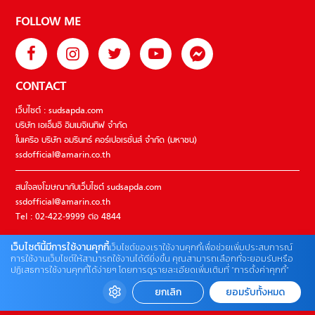
FOLLOW ME
CONTACT
เว็บไซต์ : sudsapda.com
บริษัท เอเอ็มอี อิมเมจิเนทีฟ จำกัด
ในเครือ บริษัท อมรินทร์ คอร์เปอเรชั่นส์ จำกัด (มหาชน)
ssdofficial@amarin.co.th
สนใจลงโฆษณากับเว็บไซต์ sudsapda.com
ssdofficial@amarin.co.th
Tel : 02-422-9999 ต่อ 4844
เว็บไซต์นี้มีการใช้งานคุกกี้
เว็บไซต์ของเราใช้งานคุกกี้เพื่อช่วยเพิ่มประสบการณ์
ติดต่อแจ้งปัญหาหรือร้องเรียน
การใช้งานเว็บไซต์ให้สามารถใช้งานได้ดียิ่งขึ้น คุณสามารถเลือกที่จะยอมรับหรือ
ปฏิเสธการใช้งานคุกกี้ได้ง่ายๆ โดยการดูรายละเอียดเพิ่มเติมที่ “การตั้งค่าคุกกี้”
02-422-9999 ต่อ 4180
(จันทร์ – ศุกร์ เวลา 09.00 – 18.00 น)
ยกเลิก
ยอมรับทั้งหมด
bdcx@amarin.co.th