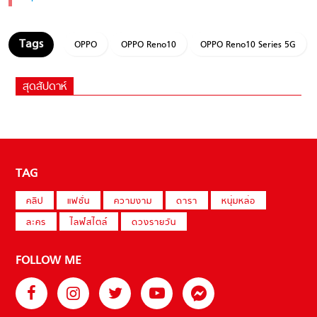
OPPO
OPPO Reno10
OPPO Reno10 Series 5G
สุดสัปดาห์
TAG
คลิป
แฟชั่น
ความงาม
ดารา
หนุ่มหล่อ
ละคร
ไลฟ์สไตล์
ดวงรายวัน
FOLLOW ME